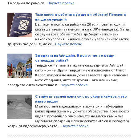
14 години по-рано от…
Научете повече
Тази линия в работата ви ще ви обогати! Пенсията
ви ще се увеличи
Българите, които са работили 20 или повече години,
могат да увеличат пенсията си с 30% наведнъж. За да
се случи това обаче, трябва да бъдат изпълнени
няколко условия. В някои случаи увеличението може
да достигне до 50%, но се…
Научете повече
Загадката на Айнщайн: В коя от петте къщи
отглеждат рибка?
Твърди се, че тази загадка е създадена от Айнщайн
като момче. Други твърдят, че е измислена от Луис
Карол, въпреки че няма доказателства да е написана
нито от единия, нито от другия. Така или иначе,
загадката е изключително п…
Научете повече
Съпругът заснел жена си със скрита камера и ето
какво видял
Мъж поставя видеокамери в дома си и наблюдава
какво прави жена му, докато той отсъства. Това, което
видял, променило отношението на мъжа към жена
му.Мъжът споделил с последователите си в Instagram
кадри от видеокамера, която …
Научете повече