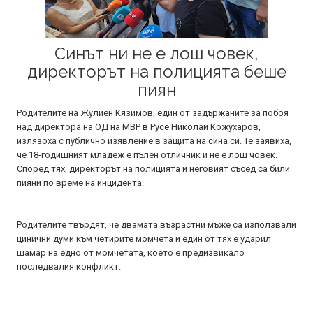
Синът ни не е лош човек,
директорът на полицията беше
пиян
Родителите на Жулиен Кязимов, един от задържаните за побоя
над директора на ОД на МВР в Русе Николай Кожухаров,
излязоха с публично изявление в защита на сина си. Те заявиха,
че 18-годишният младеж е пълен отличник и не е лош човек.
Според тях, директорът на полицията и неговият съсед са били
пияни по време на инцидента.
Родителите твърдят, че двамата възрастни мъже са използвали
цинични думи към четирите момчета и един от тях е ударил
шамар на едно от момчетата, което е предизвикало
последвалия конфликт.