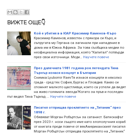
ВИЖТЕ ОЩЕ👇
Кой е убития в в ЮАР Красимир Каменов-Къро
Красимир Каменов, известен с прякора си Къро, и
съпругата му Гергана са загинали при нападение в
дома им в Южна Африка. За това съобщиха медии по
неофициална информация, която "Капитал" потвърди
през свои източници. Меди…
Научете повече
През далечната 1981 година рок легендата Тина
Търнър изнася концерт в България
Снимка:Lyubomir RaevТя изнася концерти в няколко
града - сред тях София, Бургас и Пловдив. Какво си
спомнят малкото щастливци, които са успели да видят
на живо голямата звезда?Когато за пръв и последен
път видял Тина Търнър, …
Научете повече
Писател отприщва проклятието на „Титаник“ през
1898 г.
Обявяват Морган Робъртсън за сатанист. Батискафът
през 2023 г. носи същото име като злополучния кораб
от книгата преди повече от векАмериканският писател
Морган Робъртсън отприщва проклятието на „Титаник“