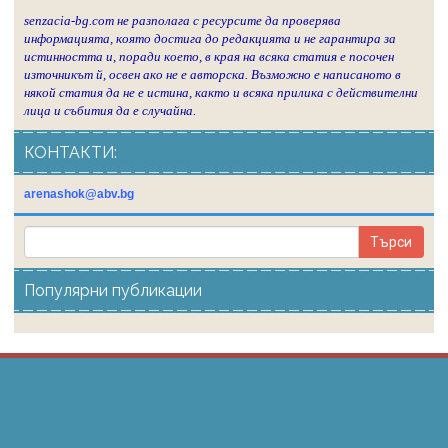
senzacia-bg.com не разполага с ресурсите да проверява
информацията, която достига до редакцията и не гарантира за
истинността и, поради което, в края на всяка статия е посочен
източникът й, освен ако не е авторска. Възможно е написаното в
някой статия да не е истина, както и всяка прилика с действителни
лица и събития да е случайна.
КОНТАКТИ:
arenashok@abv.bg
Популярни публикации