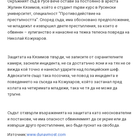
Окръжният съд в Русе вече остави за постоянно в ареста
Жулиен Кязимов, който е студент първи курс в Русенски
университет, специалност "Противодействие на
престъпността". Според съда, има обосновано предположение,
че младежът е извършил двете престъпления, за които е
обвинен – хулиганство и нанасяне на тежка телесна повреда на
Николай Кожухаров.
Защитата на Кязимов твърди, че записите от охранителните
камери, заснели инцидента, не са достатъчно ясни и на тях не се
вижда кой точно е нанесъл ударите над полицейския шеф.
Адвокатите също така посочиха, че повод за инцидента е
поведението на съседа на Кожухаров, който застанал пред
колата на четиримата младежи, така че тя да не може да
тръгне.
Съдът отхвърли възраженията на защитата като неоснователни
и постанови, че има опасност обвиняемият да се укрие или да
извърши друго престъпление, ако бъде пуснат на свобода.
Източник:
www.dunavmost.com