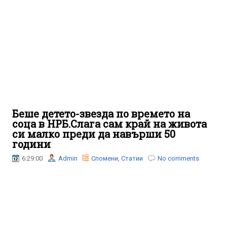
Беше детето-звезда по времето на
соца в НРБ.Слага сам край на живота
си малко преди да навърши 50
години
6:29:00
Admin
Спомени
,
Статии
No comments