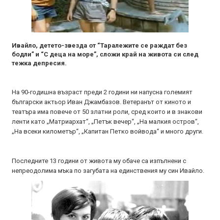
Ивайло, детето-звезда от “Таралежите се раждат без
бодли” и “С деца на море”, сложи край на живота си след
тежка депресия.
На 90-годишна възраст преди 2 години ни напусна големият
български актьор Иван Джамбазов. Ветеранът от киното и
театъра има повече от 50 златни роли, сред които и в знакови
ленти като „Матриархат“, „Петък вечер“, „На малкия остров“,
„На всеки километър“, „Капитан Петко войвода“ и много други.
Последните 13 години от живота му обаче са изпълнени с
непреодолима мъка по загубата на единствения му син Ивайло.