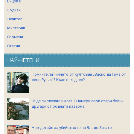
Вицове
Зодиак
Лечител
Мистерии
Спомени
Статии
НАЙ-ЧЕТЕНИ
Помните ли Тинчето от култовия „Васко да Гама от
село Рупча“? Къде е тя днес?
Къде си служил и кога ? Намери свои стари бойни
другари от родната казарма
Нов детайл за убийството на Владо Загато