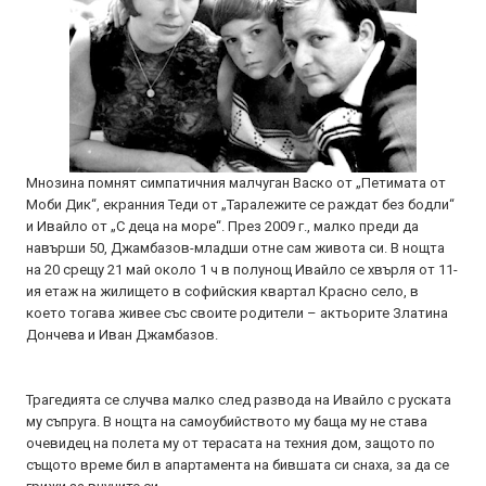
Мнозина помнят симпатичния малчуган Васко от „Петимата от
Моби Дик“, екранния Теди от „Таралежите се раждат без бодли“
и Ивайло от „С деца на море“. През 2009 г., малко преди да
навърши 50, Джамбазов-младши отне сам живота си. В нощта
на 20 срещу 21 май около 1 ч в полунощ Ивайло се хвърля от 11-
ия етаж на жилището в софийския квартал Красно село, в
което тогава живее със своите родители – актьорите Златина
Дончева и Иван Джамбазов.
Трагедията се случва малко след развода на Ивайло с руската
му съпруга. В нощта на самоубийството му баща му не става
очевидец на полета му от терасата на техния дом, защото по
същото време бил в апартамента на бившата си снаха, за да се