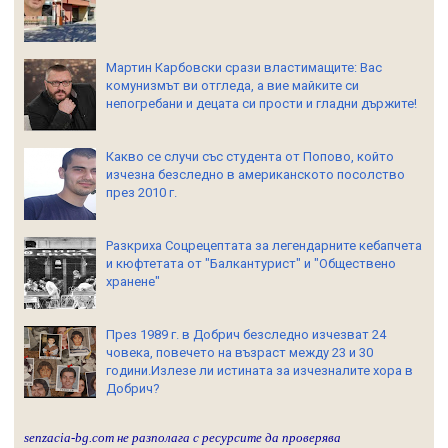
Мартин Карбовски срази властимащите: Вас
комунизмът ви отгледа, а вие майките си
непогребани и децата си прости и гладни държите!
Какво се случи със студента от Попово, който
изчезна безследно в американското посолство
през 2010 г.
Разкриха Соцрецептата за легендарните кебапчета
и кюфтетата от "Балкантурист" и "Обществено
хранене"
През 1989 г. в Добрич безследно изчезват 24
човека, повечето на възраст между 23 и 30
години.Излезе ли истината за изчезналите хора в
Добрич?
senzacia-bg.com не разполага с ресурсите да проверява