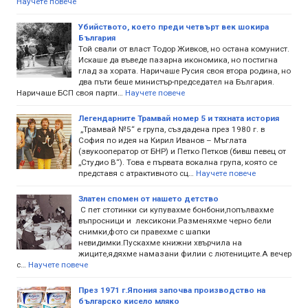
Научете повече
Убийството, което преди четвърт век шокира
България
Той свали от власт Тодор Живков, но остана комунист.
Искаше да въведе пазарна икономика, но постигна
глад за хората. Наричаше Русия своя втора родина, но
два пъти беше министър-председател на България.
Наричаше БСП своя парти…
Научете повече
Легендарните Трамвай номер 5 и тяхната история
„Трамвай №5“ е група, създадена през 1980 г. в
София по идея на Кирил Иванов – Мъглата
(звукооператор от БНР) и Петко Петков (бивш певец от
„Студио В“). Това е първата вокална група, която се
представя с атрактивното сц…
Научете повече
Златен спомен от нашето детство
С пет стотинки си купувахме бонбони,попълвахме
въпросници и лексикони.Разменяхме черно бели
снимки,фото си правехме с шапки
невидимки.Пускахме книжни хвърчила на
жиците,ядяхме намазани филии с лютениците.А вечер
с…
Научете повече
През 1971 г.Япония започва производство на
българско кисело мляко