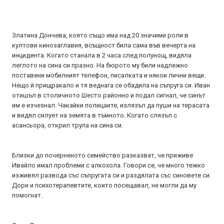
Златина Дончева, която също има над 20 значими роли в
култови кинозаглавия, всъщност била сама във вечерта на
инцидента. Когато станала в 2 часа след полунощ, видяла
леглото на сина си празно. На бюрото му били надлежно
поставени мобилният телефон, писалката и някои лични вещи.
Нещо й прищракало и тя веднага се обадила на съпруга си. Иван
отишъл в столичното Шесто районно и подал сигнал, че синът
им е изчезнал. Чакайки полицаите, излязъл да пуши на терасата
и видял силует на земята в тъмното. Когато слязъл с
асансьора, открил трупа на сина си.
Близки до почерненото семейство разказват, че приживе
Ивайло имал проблеми с алкохола. Говори се, че много тежко
изживял развода със съпругата си и раздялата със синовете си.
Дори и психотерапевтите, които посещавал, не могли да му
помогнат.