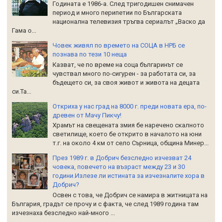
Годината е 1986-а. След тригодишен снимачен
период и много перипетии по Българската
национална телевизия тръгва сериалът „Васко да
Гама о...
Човек живял по времето на СОЦА в НРБ се
познава по тези 10 неща
Казват, че по време на соца българинът се
чувствал много по-сигурен - за работата си, за
бъдещето си, за своя живот и живота на децата
си.Та...
Откриха у нас град на 8000 г. преди новата ера, по-
древен от Мачу Пикчу!
Храмът на свещената змия бе наречено скалното
светилище, което бе открито в началото на юни
т.г. на около 4 км от село Сърница, община Минер...
През 1989 г. в Добрич безследно изчезват 24
човека, повечето на възраст между 23 и 30
години.Излезе ли истината за изчезналите хора в
Добрич?
Освен с това, че Добрич се намира в житницата на
България, градът се прочу и с факта, че след 1989 година там
изчезнаха безследно най-много ...