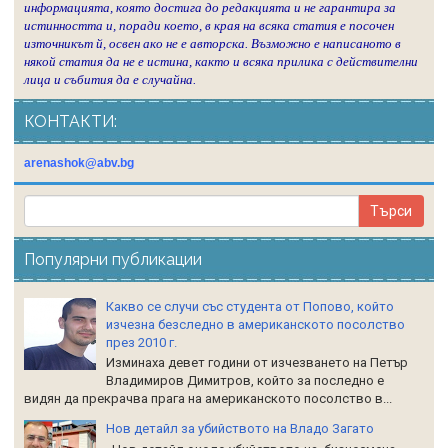
информацията, която достига до редакцията и не гарантира за
истинността и, поради което, в края на всяка статия е посочен
източникът й, освен ако не е авторска. Възможно е написаното в
някой статия да не е истина, както и всяка прилика с действителни
лица и събития да е случайна.
КОНТАКТИ:
arenashok@abv.bg
Популярни публикации
Какво се случи със студента от Попово, който
изчезна безследно в американското посолство
през 2010 г.
Изминаха девет години от изчезването на Петър
Владимиров Димитров, който за последно е
видян да прекрачва прага на американското посолство в...
Нов детайл за убийството на Владо Загато