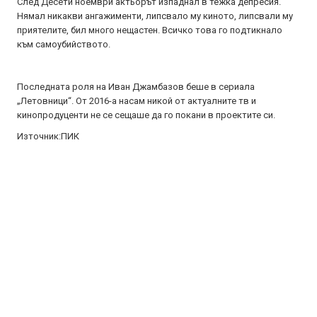
След Десети ноември актьорът изпаднал в тежка депресия.
Нямал никакви ангажименти, липсвало му киното, липсвали му
приятелите, бил много нещастен. Всичко това го подтикнало
към самоубийството.
Последната роля на Иван Джамбазов беше в сериала
„Летовници“. От 2016-а насам никой от актуалните тв и
кинопродуценти не се сещаше да го покани в проектите си.
Източник:ПИК