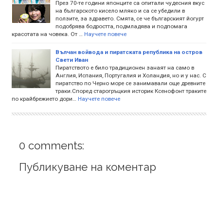
През 70-те години японците са опитали чудесния вкус
на българското кисело мляко и са се убедили в
ползите, за здравето. Смята, се че българският йогурт
подобрява бодростта, подмладява и подпомага
красотата на човека. От …
Научете повече
Вълчан войвода и пиратската република на остров
Свети Иван
Пиратството е било традиционен занаят на само в
Англия, Испания, Португалия и Холандия, но и у нас. С
пиратство по Черно море се занимавали още древните
траки.Според старогръцкия историк Ксенофонт траките
по крайбрежието дори…
Научете повече
0 comments:
Публикуване на коментар