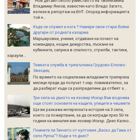
Нов детайл около убийството на бизнесмена
Владимир Янков, известен като Владо Загато,
излезе в репортаж на БНТ. Според информацията
той н...
Къде си служил и кога ? Намери свои стари бойни
другари от родната казарма
Маршировки, учения, отдаване на почест на
командира, нощни дежурства, лъскане на
кубинките, сапунка в спалното, стрелби, тактики,
караули...
Тежката служба в триъгълника Грудово-Елхово-
Звездец
По времето на социализма младежите трепереха
месеци преди да получат т.нар. повиквателно, за
да разберат къде са разпределени да отбият з...
Три села на дъното на язовир Искър.Във водоема
още стоят основите на къщите, улиците и чешмите
Ще ви разкажа интересната история на 3 села,
които са пожертвани, за да се изгради през 50-те
години на миналия век язовир Искър. Днес Калко...
Помните ли Тинчето от култовия „Васко да Гама от
село Рупча“? Къде е тя днес?