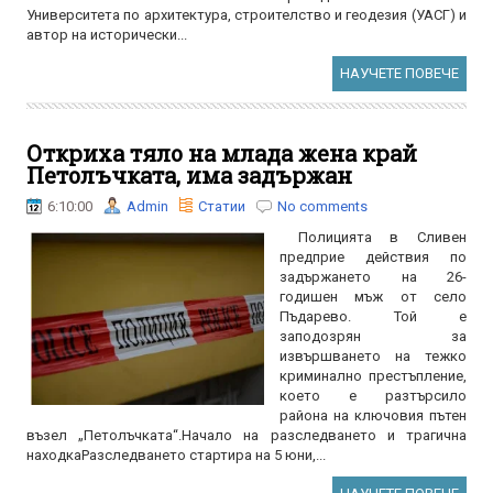
Университета по архитектура, строителство и геодезия (УАСГ) и
автор на исторически...
НАУЧЕТЕ ПОВЕЧЕ
Откриха тяло на млада жена край
Петолъчката, има задържан
6:10:00
Admin
Статии
No comments
Полицията в Сливен
предприе действия по
задържането на 26-
годишен мъж от село
Пъдарево. Той е
заподозрян за
извършването на тежко
криминално престъпление,
което е разтърсило
района на ключовия пътен
възел „Петолъчката“.Начало на разследването и трагична
находкаРазследването стартира на 5 юни,...