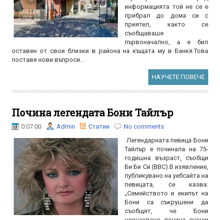
информацията той не се е
прибрал до дома си с
приятел, както се
съобщаваше
първоначално, а е бил
оставен от свои близки в района на къщата му в Банкя.Това
поставя нови въпроси...
НАУЧЕТЕ ПОВЕЧЕ
Почина легендата Бони Тайлър
0:07:00
Admin
Статии
No comments
Легендарната певица Бони
Тайлър е починала на 75-
годишна възраст, съобщи
Би Би Си (BBC).В изявление,
публикувано на уебсайта на
певицата, се казва:
„Семейството и екипът на
Бони са съкрушени да
съобщят, че Бони
неочаквано почина снощи