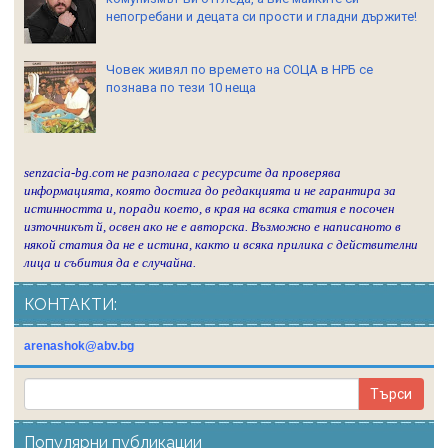
непогребани и децата си прости и гладни държите!
Човек живял по времето на СОЦА в НРБ се
познава по тези 10 неща
senzacia-bg.com не разполага с ресурсите да проверява
информацията, която достига до редакцията и не гарантира за
истинността и, поради което, в края на всяка статия е посочен
източникът й, освен ако не е авторска. Възможно е написаното в
някой статия да не е истина, както и всяка прилика с действителни
лица и събития да е случайна.
КОНТАКТИ:
arenashok@abv.bg
Популярни публикации