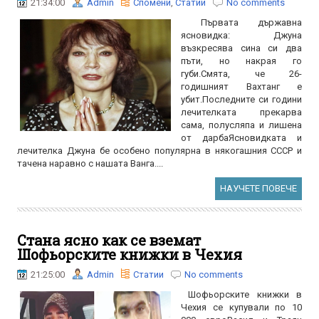
21:34:00
Admin
Спомени
,
Статии
No comments
Първата държавна
ясновидка: Джуна
възкресява сина си два
пъти, но накрая го
губи.Смята, че 26-
годишният Вахтанг е
убит.Последните си години
лечителката прекарва
сама, полусляпа и лишена
от дарбаЯсновидката и
лечителка Джуна бе особено популярна в някогашния СССР и
тачена наравно с нашата Ванга....
НАУЧЕТЕ ПОВЕЧЕ
Стана ясно как се вземат
Шофьорските книжки в Чехия
21:25:00
Admin
Статии
No comments
Шофьорските книжки в
Чехия се купували по 10