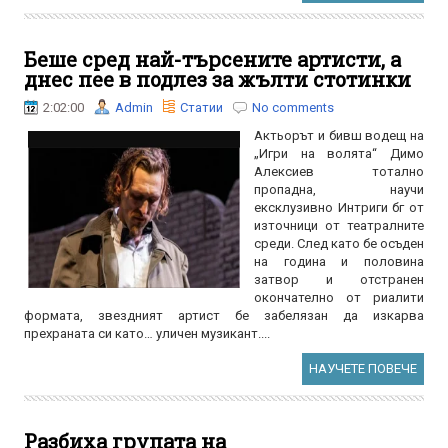
Беше сред най-търсените артисти, а
днес пее в подлез за жълти стотинки
2:02:00
Admin
Статии
No comments
Актьорът и бивш водещ на
„Игри на волята“ Димо
Алексиев тотално
пропадна, научи
ексклузивно Интриги бг от
източници от театралните
среди. След като бе осъден
на година и половина
затвор и отстранен
окончателно от риалити
формата, звездният артист бе забелязан да изкарва
прехраната си като… уличен музикант....
НАУЧЕТЕ ПОВЕЧЕ
Разбиха групата на