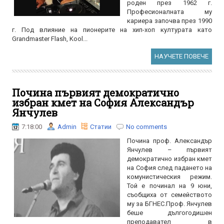
роден през 1962 г.
Професионалната му
кариера започва през 1990
г. Под влияние на пионерите на хип-хоп културата като
Grandmaster Flash, Kool...
НАУЧЕТЕ ПОВЕЧЕ
Почина първият демократично
избран кмет на София Александър
Янчулев
7:18:00
Admin
Статии
No comments
Почина проф. Александър
Янчулев – първият
демократично избран кмет
на София след падането на
комунистическия режим.
Той е починал на 9 юни,
съобщиха от семейството
му за БГНЕС.Проф. Янчулев
беше дългогодишен
преподавател в