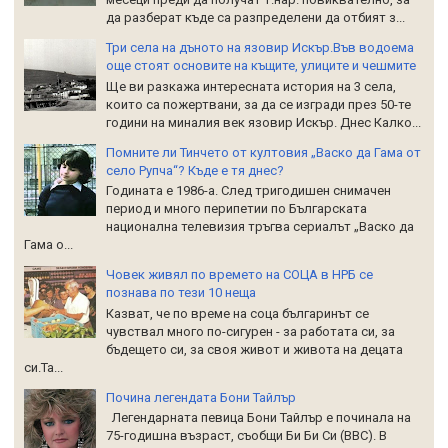
да разберат къде са разпределени да отбият з...
Три села на дъното на язовир Искър.Във водоема
още стоят основите на къщите, улиците и чешмите
Ще ви разкажа интересната история на 3 села,
които са пожертвани, за да се изгради през 50-те
години на миналия век язовир Искър. Днес Калко...
Помните ли Тинчето от култовия „Васко да Гама от
село Рупча“? Къде е тя днес?
Годината е 1986-а. След тригодишен снимачен
период и много перипетии по Българската
национална телевизия тръгва сериалът „Васко да
Гама о...
Човек живял по времето на СОЦА в НРБ се
познава по тези 10 неща
Казват, че по време на соца българинът се
чувствал много по-сигурен - за работата си, за
бъдещето си, за своя живот и живота на децата
си.Та...
Почина легендата Бони Тайлър
Легендарната певица Бони Тайлър е починала на
75-годишна възраст, съобщи Би Би Си (BBC). В