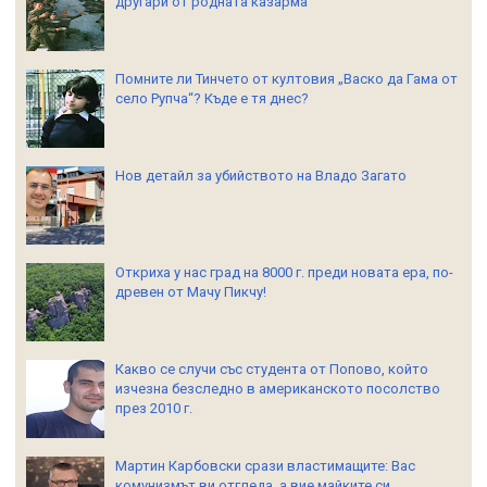
другари от родната казарма
Помните ли Тинчето от култовия „Васко да Гама от
село Рупча“? Къде е тя днес?
Нов детайл за убийството на Владо Загато
Откриха у нас град на 8000 г. преди новата ера, по-
древен от Мачу Пикчу!
Какво се случи със студента от Попово, който
изчезна безследно в американското посолство
през 2010 г.
Мартин Карбовски срази властимащите: Вас
комунизмът ви отгледа, а вие майките си