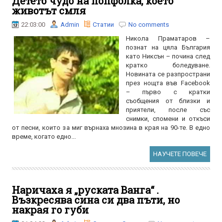
Детето чудо на попфолка, което
животът смля
22:03:00
Admin
Статии
No comments
Никола Праматаров –
познат на цяла България
като Никсън – почина след
кратко боледуване.
Новината се разпространи
през нощта във Facebook
– първо с кратки
съобщения от близки и
приятели, после със
снимки, спомени и откъси
от песни, които за миг върнаха мнозина в края на 90-те. В едно
време, когато едно...
НАУЧЕТЕ ПОВЕЧЕ
Наричаха я „руската Ванга“ .
Възкресява сина си два пъти, но
накрая го губи