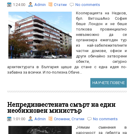
1:24:00
Admin
Статии
No comments
Кооперацията на Недков,
бул. ВитошаАко София
беше Лондон и не беше
толкова провинциално
невъзможно да се
организира ежегоден тур
из най-забележителните
частни домове, офиси и
други обичайно затворени
обекти, сигурно
архитектурата в България щеше да стане с една идея по-
забавна за всички. И по-полезна.Обаче...
НАУЧЕТЕ ПОВЕЧЕ
Непредизвестената смърт на един
необикновен министър
1:01:00
Admin
Спомени
,
Статии
No comments
„Нямам съмнения в
нарочност за гибелта на