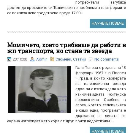
потребители загубиха
достъп до профилите си.Техническите проблеми в платформите
се появиха непосредствено преди 17:00...
НАУЧЕТЕ ПОВЕЧЕ
Момичето, което трябваше да работи в
жп транспорта, но стана тв звезда
23:10:00
Admin
Спомени
,
Статии
No comments
Галя Пенева е родена на 13
февруари 1967 г. в Плевен
– град, в който кариерата
на телевизионна звезда
едва ли е изглеждала като
най-очевидната житейска
перспектива. Особено в
епоха, когато телевизията
е само една, програмата е
държавна, а лицата от
екрана изглеждат като хора от друг, почти недостижим...
НАУЧЕТЕ ПОВЕЧЕ