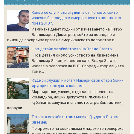
Какво се случи със студента от Попово, който
изчезна безследно в американското посолство
през 2010 г.
Изминаха девет години от изчезването на Петър
Владимиров Димитров, който за последно е
видян да прекрачва прага на американското посолство в...
Нов детайл за убийството на Владо Загато
Нов детайл около убийството на бизнесмена
Владимир Янков, известен като Владо Загато,
излезе в репортаж на БНТ. Според информацията
той н...
Къде си служил и кога ? Намери свои стари бойни
другари от родната казарма
Маршировки, учения, отдаване на почест на
командира, нощни дежурства, лъскане на
кубинките, сапунка в спалното, стрелби, тактики,
караули...
Тежката служба в триъгълника Грудово-Елхово-
Звездец
По времето на социализма младежите трепереха
месеци преди да получат т.нар. повиквателно, за