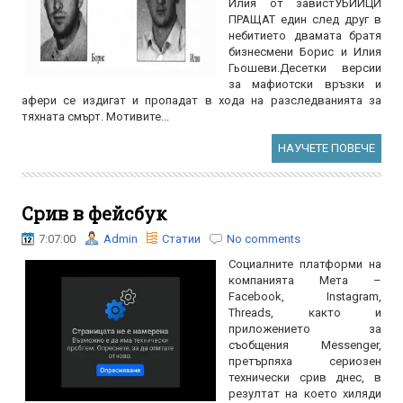
Илия от завистУБИЙЦИ
ПРАЩАТ един след друг в
небитието двамата братя
бизнесмени Борис и Илия
Гьошеви.Десетки версии
за мафиотски връзки и
афери се издигат и пропадат в хода на разследванията за
тяхната смърт. Мотивите...
НАУЧЕТЕ ПОВЕЧЕ
Срив в фейсбук
7:07:00
Admin
Статии
No comments
Социалните платформи на
компанията Мета –
Facebook, Instagram,
Threads, както и
приложението за
съобщения Messenger,
претърпяха сериозен
технически срив днес, в
резултат на което хиляди