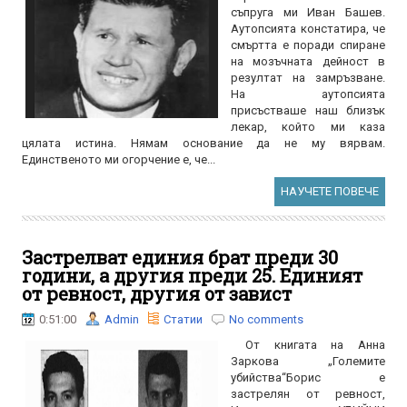
съпруга ми Иван Башев.
Аутопсията констатира, че
смъртта е поради спиране
на мозъчната дейност в
резултат на замръзване.
На аутопсията
присъстваше наш близък
лекар, който ми каза
цялата истина. Нямам основание да не му вярвам.
Единственото ми огорчение е, че...
НАУЧЕТЕ ПОВЕЧЕ
Застрелват единия брат преди 30
години, а другия преди 25. Единият
от ревност, другия от завист
0:51:00
Admin
Статии
No comments
От книгата на Анна
Заркова „Големите
убийства“Борис е
застрелян от ревност,