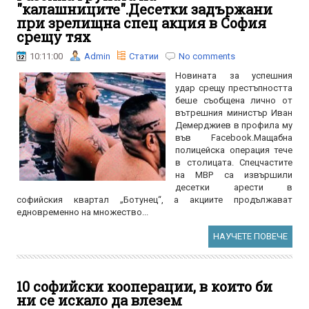
"калашниците".Десетки задържани
при зрелищна спец акция в София
срещу тях
10:11:00
Admin
Статии
No comments
Новината за успешния
удар срещу престъпността
беше съобщена лично от
вътрешния министър Иван
Демерджиев в профила му
във Facebook.Мащабна
полицейска операция тече
в столицата. Спецчастите
на МВР са извършили
десетки арести в
софийския квартал „Ботунец“, а акциите продължават
едновременно на множество...
НАУЧЕТЕ ПОВЕЧЕ
10 софийски кооперации, в които би
ни се искало да влезем