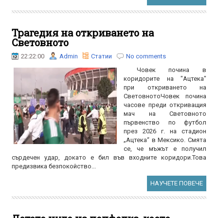
Трагедия на откриването на
Световното
22:22:00
Admin
Статии
No comments
Човек почина в
коридорите на "Ацтека"
при откриването на
СветовнотоЧовек почина
часове преди откриващия
мач на Световното
първенство по футбол
през 2026 г. на стадион
„Ацтека“ в Мексико. Смята
се, че мъжът е получил
сърдечен удар, докато е бил във входните коридори.Това
предизвика безпокойство...
НАУЧЕТЕ ПОВЕЧЕ