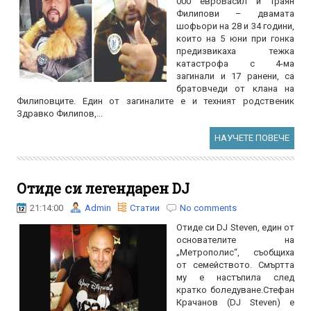
000 евроВасил и Траян
Филипови – двамата
шофьори на 28 и 34 години,
които на 5 юни при гонка
предизвикаха тежка
катастрофа с 4-ма
загинали и 17 ранени, са
братовчеди от клана на
Филиповците. Един от загиналите е и техният родственик
Здравко Филипов,...
НАУЧЕТЕ ПОВЕЧЕ
Отиде си легендарен DJ
21:14:00
Admin
Статии
No comments
Отиде си DJ Steven, един от
основателите на
„Метрополис“, съобщиха
от семейството. Смъртта
му е настъпила след
кратко боледуване.Стефан
Крачанов (DJ Steven) е