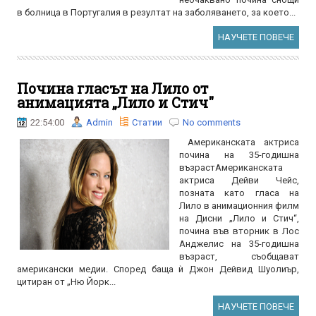
в болница в Португалия в резултат на заболяването, за което...
НАУЧЕТЕ ПОВЕЧЕ
Почина гласът на Лило от
анимацията „Лило и Стич"
22:54:00
Admin
Статии
No comments
Американската актриса
почина на 35-годишна
възрастАмериканската
актриса Дейви Чейс,
позната като гласа на
Лило в анимационния филм
на Дисни „Лило и Стич“,
почина във вторник в Лос
Анджелис на 35-годишна
възраст, съобщават
американски медии. Според баща ѝ Джон Дейвид Шуолиър,
цитиран от „Ню Йорк...
НАУЧЕТЕ ПОВЕЧЕ