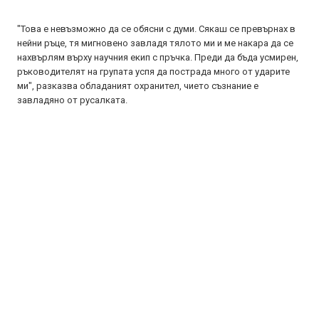
"Това е невъзможно да се обясни с думи. Сякаш се превърнах в
нейни ръце, тя мигновено завладя тялото ми и ме накара да се
нахвърлям върху научния екип с пръчка. Преди да бъда усмирен,
ръководителят на групата успя да пострада много от ударите
ми", разказва обладаният охранител, чието съзнание е
завладяно от русалката.