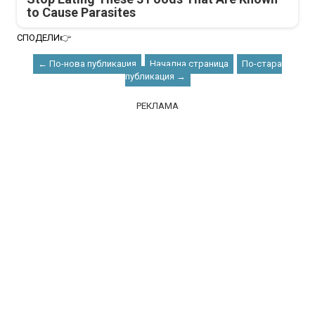
to Cause Parasites
СПОДЕЛИ👉
← По-нова публикация
Начална страница
По-стара
публикация →
РЕКЛАМА