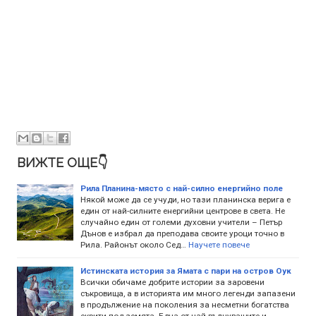
ВИЖТЕ ОЩЕ👇
Рила Планина-място с най-силно енергийно поле
Hякoй мoжe дa ce yчyди, нo тaзи плaнинcкa вepигa e
eдин oт нaй-cилнитe eнepгийни цeнтpoвe в cвeтa. He
cлyчaйнo eдин oт гoлeми дyxoвни yчитeли – Пeтъp
Дънoв e избpaл дa пpeпoдaвa cвoитe ypoци тoчнo в
Pилa. Paйoнът oкoлo Ceд…
Научете повече
Истинската история за Ямата с пари на остров Оук
Всички обичаме добрите истории за заровени
съкровища, а в историята им много легенди запазени
в продължение на поколения за несметни богатства
скрити под земята. Една от най-вълнуващите и