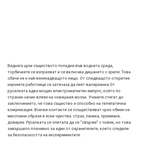
Веднага щом съществото попадне във водната среда,
торбичките се изпразват и се включва дишането с хриле. Това
обаче не е най-изненадващото нещо. От следващото откритие
научните работници се затичаха да пият валерианка.От
русалката идва мощен електромагнитен импулс, който по
странен начин влияе на човешкия мозък. Учените стигат до
заключението, че това същество е способно на телепатична
комуникация. Всички контакти се осъществяват чрез обмен на
мисловни образи и ясни чувства: страх, паника, приемане,
доверие. Русалката се опитала да се "свърже" с човек, но това
завършило плачевно за един от охранителите, които следели
за безопасността на експериментите.