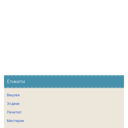
Етикети
Вицове
Зодиак
Лечител
Мистерии