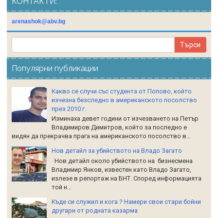
КОНТАКТИ:
arenashok@abv.bg
Популярни публикации
Какво се случи със студента от Попово, който
изчезна безследно в американското посолство
през 2010 г.
Изминаха девет години от изчезването на Петър
Владимиров Димитров, който за последно е
видян да прекрачва прага на американското посолство в...
Нов детайл за убийството на Владо Загато
Нов детайл около убийството на бизнесмена
Владимир Янков, известен като Владо Загато,
излезе в репортаж на БНТ. Според информацията
той н...
Къде си служил и кога ? Намери свои стари бойни
другари от родната казарма