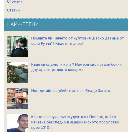
Спомени
Статии
НАЙ-ЧЕТЕНИ
Помните ли Тинчето от култовия „Васко да Гама от
село Рупча“? Къде е тя днес?
Къде си служил и кога ? Намери свои стари бойни
другари от родната казарма
Нов детайл за убийството на Владо Загато
Какво се случи със студента от Попово, който
изчезна безследно в американското посолство
през 2010 г.