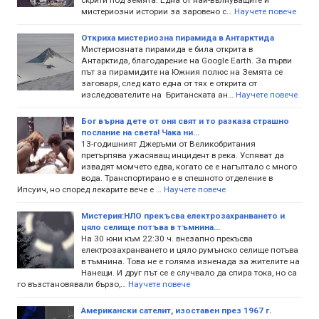
мистериозни истории за заровено с…
Научете повече
Откриха мистериозна пирамида в Антарктида
Мистериозната пирамида е била открита в
Антарктида, благодарение на Google Earth. За първи
път за пирамидите на Южния полюс на Земята се
заговаря, след като една от тях е открита от
изследователите на Британската ан…
Научете повече
Бог върна дете от оня свят и то разказа страшно
послание на света! Чака ни...
13-годишният Джеръми от Великобритания
претърпява ужасяващ инцидент в река. Успяват да
извадят момчето едва, когато се е нагълтало с много
вода. Транспортирано е в спешното отделение в
Ипсуич, но според лекарите вече е …
Научете повече
Мистерия:НЛО прекъсва електрозахранването и
цяло селище потъва в тъмнина...
На 30 юни към 22:30 ч. внезапно прекъсва
електрозахранването и цяло румънско селище потъва
в тъмнина. Това не е голяма изненада за жителите на
Нанещи. И друг път се е случвало да спира тока, но са
го възстановявали бързо,…
Научете повече
Американски сателит, изоставен през 1967 г.