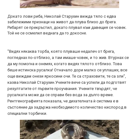
Докато лови риба, Николай Старухин вижда тяло с едва
забележими признаци на живот да плува близо до брега.
Рибарят се прекръстил, докато плувал към давещия се човек.
Той не се осмелил веднага да го докосне.
"Видях някаква торба, която плуваше недалеч от брега,
погледнах по-отблизо, а там имаше човек, и то жив. Втурнах се
да му помогна и онемях, когато видях тялото отблизо. Това
беше истинска русалка! Отначало дори малко се уплаших, все
още виждам онези яркосини очи. Те са страховити, те са зли",
казва Николай Старухин.Учените вече са успели да подготвят
резултатите от първите проучвания. Учените твърдят, че
русалката може да се справи без вода за дълго време.
Рентгенографията показала, че дихателната ѝ система е в
състояние да задържа необходимото количество кислород в
специални торбички.