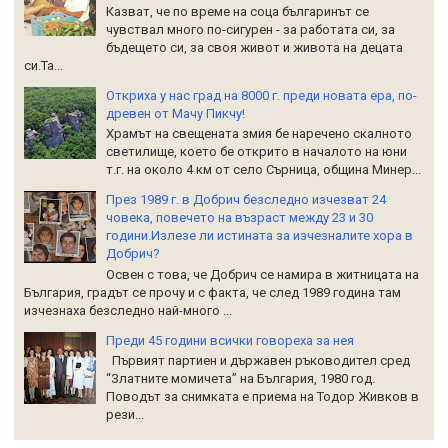
Казват, че по време на соца българинът се
чувствал много по-сигурен - за работата си, за
бъдещето си, за своя живот и живота на децата
си.Та...
Откриха у нас град на 8000 г. преди новата ера, по-
древен от Мачу Пикчу!
Храмът на свещената змия бе наречено скалното
светилище, което бе открито в началото на юни
т.г. на около 4 км от село Сърница, община Минер...
През 1989 г. в Добрич безследно изчезват 24
човека, повечето на възраст между 23 и 30
години.Излезе ли истината за изчезналите хора в
Добрич?
Освен с това, че Добрич се намира в житницата на
България, градът се прочу и с факта, че след 1989 година там
изчезнаха безследно най-много ...
Преди 45 години всички говореха за нея
Първият партиен и държавен ръководител сред
“Златните момичета” на България, 1980 год.
Поводът за снимката е приема на Тодор Живков в
рези...