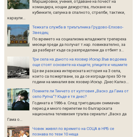
Маршировки, учения, отдаване на почест на
командира, нощни дежурства, лъскане на
кубинките, сапунка в спалното, стрелби, тактики,
караули...
Тежката служба в триъгълника Грудово-Елхово-
Звездец
По времето на социализма младежите трепереха
месеци преди да получат т.нар. повиквателно, за
да разберат къде са разпределени да отбият з...
Три села на дъното на язовир Искър.Във водоема
още стоят основите на къщите, улиците и чешмите
Ще ви разкажа интересната история на 3 села,
които са пожертвани, за да се изгради през 50-те
години на миналия век язовир Искър. Днес Калко...
Помните ли Тинчето от култовия „Васко да Гама от
село Рупча“? Къде е тя днес?
Годината е 1986-а. След тригодишен снимачен
период и много перипетии по Българската
национална телевизия тръгва сериалът „Васко да
Гама о...
Човек живял по времето на СОЦА в НРБ се
познава по тези 10 неща