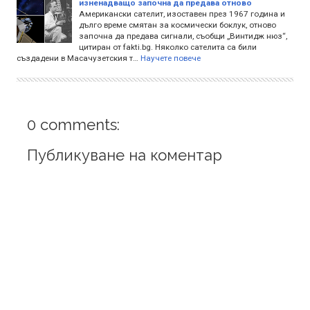
изненадващо започна да предава отново
Американски сателит, изоставен през 1967 година и
дълго време смятан за космически боклук, отново
започна да предава сигнали, съобщи „Винтидж нюз“,
цитиран от fakti.bg. Няколко сателита са били
създадени в Масачузетския т…
Научете повече
0 comments:
Публикуване на коментар