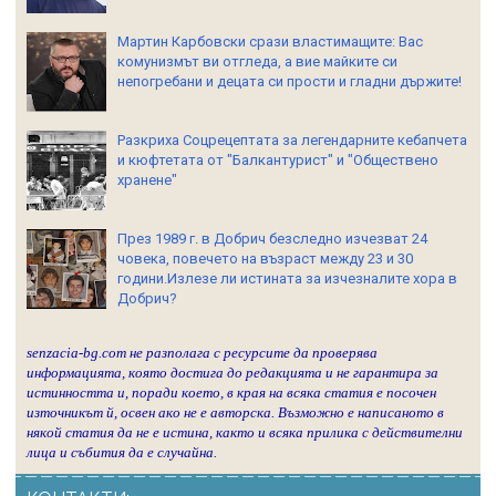
Мартин Карбовски срази властимащите: Вас
комунизмът ви отгледа, а вие майките си
непогребани и децата си прости и гладни държите!
Разкриха Соцрецептата за легендарните кебапчета
и кюфтетата от "Балкантурист" и "Обществено
хранене"
През 1989 г. в Добрич безследно изчезват 24
човека, повечето на възраст между 23 и 30
години.Излезе ли истината за изчезналите хора в
Добрич?
senzacia-bg.com не разполага с ресурсите да проверява
информацията, която достига до редакцията и не гарантира за
истинността и, поради което, в края на всяка статия е посочен
източникът й, освен ако не е авторска. Възможно е написаното в
някой статия да не е истина, както и всяка прилика с действителни
лица и събития да е случайна.