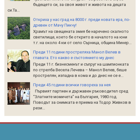
бъдещето си, за своя живот и живота на децата
си.Та...
Откриха у нас град на 8000 г. преди новата ера, по-
древен от Мачу Пикчу!
Храмът на свещената змия бе наречено скалното
светилище, което бе открито в началото на юни
т.г. на около 4 км от село Сърница, община Минер...
Преди 11 години простреляха Манол Велев в
главата. Ето какво е състоянието му днес
Преди 11 г. бизнесменът и съпруг на шампионката
по стрелба Весела Лечева – Манол Велев, беше
прострелян, изпадна в кома и до днес не се е...
Преди 45 години всички говореха за нея
Първият партиен и държавен ръководител сред
“Златните момичета” на България, 1980 год.
Поводът за снимката е приема на Тодор Живков в
рези...