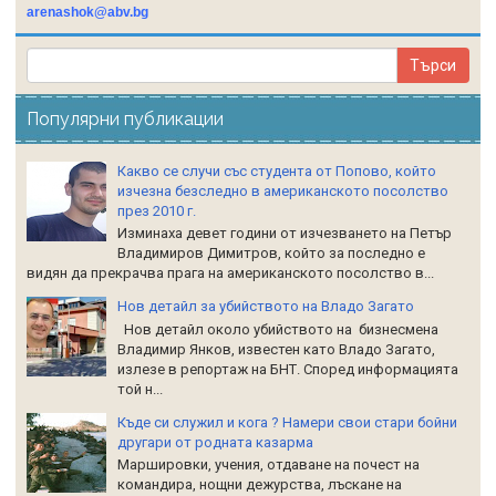
arenashok@abv.bg
Популярни публикации
Какво се случи със студента от Попово, който
изчезна безследно в американското посолство
през 2010 г.
Изминаха девет години от изчезването на Петър
Владимиров Димитров, който за последно е
видян да прекрачва прага на американското посолство в...
Нов детайл за убийството на Владо Загато
Нов детайл около убийството на бизнесмена
Владимир Янков, известен като Владо Загато,
излезе в репортаж на БНТ. Според информацията
той н...
Къде си служил и кога ? Намери свои стари бойни
другари от родната казарма
Маршировки, учения, отдаване на почест на
командира, нощни дежурства, лъскане на