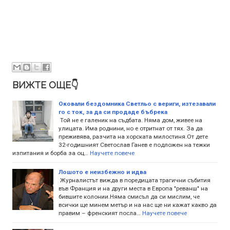
ВИЖТЕ ОЩЕ👇
Оковали бездомника Светльо с вериги, изтезавали
го с ток, за да си продаде бъбрека
Той не е галеник на съдбата. Няма дом, живее на
улицата. Има роднини, но е отритнат от тях. За да
преживява, разчита на хорската милостиня.От дете
32-годишният Светослав Ганев е подложен на тежки
изпитания и борба за оц…
Научете повече
Лошото е неизбежно и идва
Журналистът вижда в поредицата трагични събития
във Франция и на други места в Европа "реванш" на
бившите колонии.Няма смисъл да си мислим, че
всички ще минем метър и на нас ще ни кажат какво да
правим – френският посла…
Научете повече