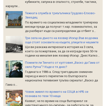
кубинките, сапунка в спалното, стрелби, тактики,
караули...
Тежката служба в триъгълника Грудово-Елхово-
Звездец
По времето на социализма младежите трепереха
месеци преди да получат т.нар. повиквателно, за
да разберат къде са разпределени да отбият з...
Три села на дъното на язовир Искър.Във водоема
още стоят основите на къщите, улиците и чешмите
Ще ви разкажа интересната история на 3 села,
които са пожертвани, за да се изгради през 50-те
години на миналия век язовир Искър. Днес Калко...
Помните ли Тинчето от култовия „Васко да Гама от
село Рупча“? Къде е тя днес?
Годината е 1986-а. След тригодишен снимачен
период и много перипетии по Българската
национална телевизия тръгва сериалът „Васко да
Гама о...
Човек живял по времето на СОЦА в НРБ се
познава по тези 10 неща
Казват, че по време на соца българинът се
чувствал много по-сигурен - за работата си, за