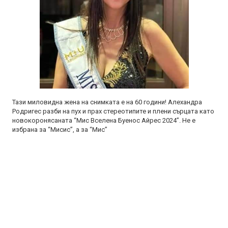
Тази миловидна жена на снимката е на 60 години! Алехандра
Родригес разби на пух и прах стереотипите и плени сърцата като
новокоронясаната “Мис Вселена Буенос Айрес 2024”. Не е
избрана за “Мисис”, а за “Мис”