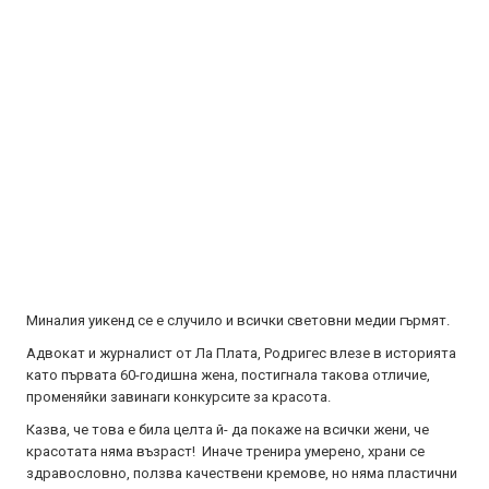
Миналия уикенд се е случило и всички световни медии гърмят.
Адвокат и журналист от Ла Плата, Родригес влезе в историята
като първата 60-годишна жена, постигнала такова отличие,
променяйки завинаги конкурсите за красота.
Казва, че това е била целта й- да покаже на всички жени, че
красотата няма възраст! Иначе тренира умерено, храни се
здравословно, ползва качествени кремове, но няма пластични