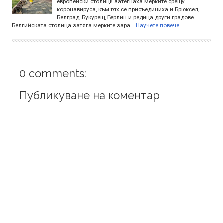
европейски столици затегнаха мерките срещу
коронавируса, към тях се присъединиха и Брюксел,
Белград, Букурещ, Берлин и редица други градове.
Белгийската столица затяга мерките зара…
Научете повече
0 comments:
Публикуване на коментар