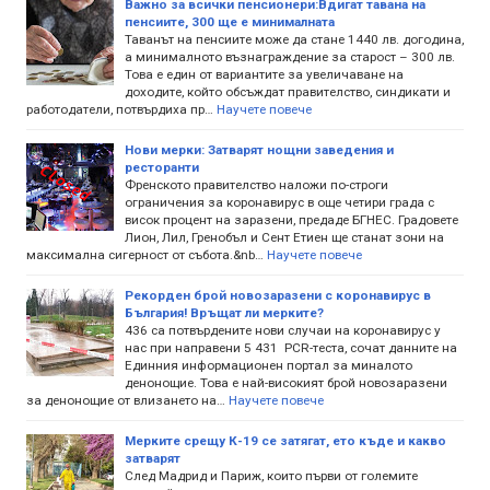
Важно за всички пенсионери:Вдигат тавана на
пенсиите, 300 ще е минималната
Таванът на пенсиите може да стане 1440 лв. догодина,
а минималното възнаграждение за старост – 300 лв.
Това е един от вариантите за увеличаване на
доходите, който обсъждат правителство, синдикати и
работодатели, потвърдиха пр…
Научете повече
Нови мерки: Затварят нощни заведения и
ресторанти
Френското правителство наложи по-строги
ограничения за коронавирус в още четири града с
висок процент на заразени, предаде БГНЕС. Градовете
Лион, Лил, Гренобъл и Сент Етиен ще станат зони на
максимална сигерност от събота.&nb…
Научете повече
Рекорден брой новозаразени с коронавирус в
България! Връщат ли мерките?
436 са потвърдените нови случаи на коронавирус у
нас при направени 5 431 PCR-теста, сочат данните на
Единния информационен портал за миналото
денонощие. Това е най-високият брой новозаразени
за денонощие от влизането на…
Научете повече
Мерките срещу К-19 се затягат, ето къде и какво
затварят
След Мадрид и Париж, които първи от големите