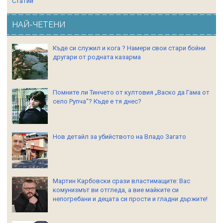
Статии
НАЙ-ЧЕТЕНИ
Къде си служил и кога ? Намери свои стари бойни
другари от родната казарма
Помните ли Тинчето от култовия „Васко да Гама от
село Рупча“? Къде е тя днес?
Нов детайл за убийството на Владо Загато
Мартин Карбовски срази властимащите: Вас
комунизмът ви отгледа, а вие майките си
непогребани и децата си прости и гладни държите!