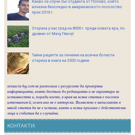
Какво се случи със студента от Попово, който
изчезна безследно в американското посолство
през 2010 г.
Откриха у нас град на 8000 г. преди новата ера, по-
древен от Мачу Пикчу!
Тайни рецепти за лечение на всички болести
откриха в книга на 3500 години
senzacia-bg.com не разполага с ресурсите да проверява
информацията, която достига до редакцията и не гарантира за
истинността и, поради което, в края на всяка статия е посочен
източникът й, освен ако не е авторска. Възможно е написаното в
някой статия да не е истина, както и всяка прилика с действителни
лица и събития да е случайна.
КОНТАКТИ: