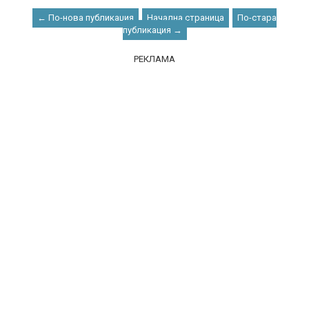
← По-нова публикация
Начална страница
По-стара
публикация →
РЕКЛАМА