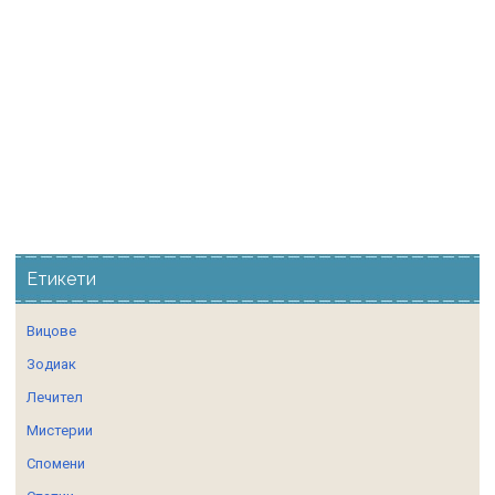
Етикети
Вицове
Зодиак
Лечител
Мистерии
Спомени