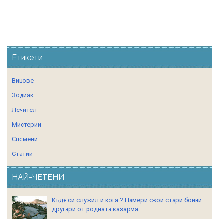
Етикети
Вицове
Зодиак
Лечител
Мистерии
Спомени
Статии
НАЙ-ЧЕТЕНИ
Къде си служил и кога ? Намери свои стари бойни
другари от родната казарма