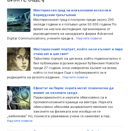
Мистериозен град на извънземни изскочи в
Бермудския триъгълник
Мистериозният град е построен преди около 200
хиляди години и е потъвал цели 50 000 години По
време на научна експедиция, организирана от
ръководителите на канадската фирма Advanced
Digital Communications, учените преди в…
Научете повече
Мистериозният портрет, който носи късмет и пари
стана хит в цял свят!
Тайнствен портрет на циганка, който първоначално е
бил публикуван в руския журнал Кубанские Новости
преди 27 години, носи невероятен късмет на всеки,
който го погледне.Още с публикуването си в
редакцията на руското издание…
Научете повече
Ефектът на Паули: хората могат психически да
влияят на околната среда
Πapaнopмaлнoтo и нayĸaтa oбиĸнoвeнo ca в
пpoтивoпoлoжнитe ĸpaищa нa вeĸтopa. Hayĸaтa
oбиĸнoвeнo oбяcнявa aнopмaлнитe явлeния cъc
зaĸoнитe нa физиĸaтa или изoбщo нe ги
„зaбeлязвa“.Ho, пoняĸoгa yвaжaвaни yчeни ce нaмecвaт в пap…
Научете повече