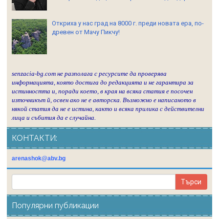
Откриха у нас град на 8000 г. преди новата ера, по-
древен от Мачу Пикчу!
senzacia-bg.com не разполага с ресурсите да проверява
информацията, която достига до редакцията и не гарантира за
истинността и, поради което, в края на всяка статия е посочен
източникът й, освен ако не е авторска. Възможно е написаното в
някой статия да не е истина, както и всяка прилика с действителни
лица и събития да е случайна.
КОНТАКТИ:
arenashok@abv.bg
Популярни публикации