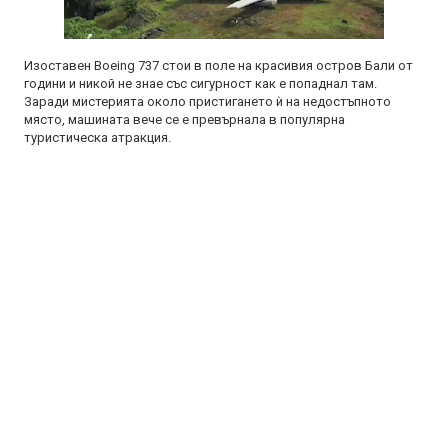
Изоставен Boeing 737 стои в поле на красивия остров Бали от
години и никой не знае със сигурност как е попаднал там.
Заради мистерията около пристигането ѝ на недостъпното
място, машината вече се е превърнала в популярна
туристическа атракция.