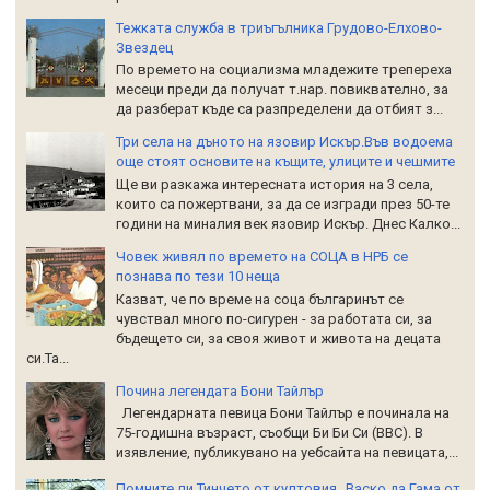
Тежката служба в триъгълника Грудово-Елхово-
Звездец
По времето на социализма младежите трепереха
месеци преди да получат т.нар. повиквателно, за
да разберат къде са разпределени да отбият з...
Три села на дъното на язовир Искър.Във водоема
още стоят основите на къщите, улиците и чешмите
Ще ви разкажа интересната история на 3 села,
които са пожертвани, за да се изгради през 50-те
години на миналия век язовир Искър. Днес Калко...
Човек живял по времето на СОЦА в НРБ се
познава по тези 10 неща
Казват, че по време на соца българинът се
чувствал много по-сигурен - за работата си, за
бъдещето си, за своя живот и живота на децата
си.Та...
Почина легендата Бони Тайлър
Легендарната певица Бони Тайлър е починала на
75-годишна възраст, съобщи Би Би Си (BBC). В
изявление, публикувано на уебсайта на певицата,...
Помните ли Тинчето от култовия „Васко да Гама от