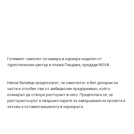
Големият самолет се намира в кариера недалеч от
туристическия център и плажа Пандава, предаде NOVA.
Някои балийци предполагат, че самолетът е бил докаран на
части и сглобен там от амбициозен предприемач, който
планирал да отвори ресторант в него. Предполага се, че
ресторантьорът е свършил парите за завършване на проекта и
затова е оставил машината в кариерата.