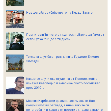
Нов детайл за убийството на Владо Загато
Помните ли Тинчето от култовия „Васко да Гама от
село Рупча“? Къде е тя днес?
Тежката служба в триъгълника Грудово-Елхово-
Звездец
Какво се случи със студента от Попово, който
изчезна безследно в американското посолство
през 2010 г.
Мартин Карбовски срази властимащите: Вас
комунизмът ви отгледа, а вие майките си
непогребани и децата си прости и гладни държите!