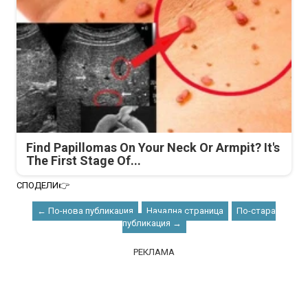
Find Papillomas On Your Neck Or Armpit? It's
The First Stage Of...
СПОДЕЛИ👉
← По-нова публикация
Начална страница
По-стара
публикация →
РЕКЛАМА