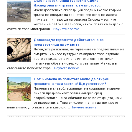
Село призрак плаши туристи в Сибир!
Изследователи тръгват към мястото..
Изследователска експедиция преди няколко години
тръгва по следите на тайнственото село, но засега
няма данни нещо да са открили Според местните
жители на района Мальобка, някои от тях са видели с
очите си това мистериозн…
Научете повече
Доказаха,че гарваните действително са
предвестници на смъртта
Легендите разказват, че гарваните са предвестници на
смъртта. В много култури е възприето това вярване,
което е придало на иначе интелигентните птици
негативен образ в човешкото съзнание. Макар и в
съвремието повечето хора…
Научете повече
1 от 5 човека на планетата може да открие
грешката на тази картина! Ще успеете ли?
Пъзелите и главоблъсканиците в социалните мрежи
винаги предизвикват голям интерес сред
потребителите. Те са обичани не само от децата, но и
от възрастните. Това е чудесен начин да тренирате
вниманието , логиката си и като цял…
Научете повече