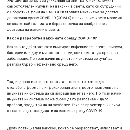
УНИЦЕФ ще използва уникалния си опит като най-големият
самостоятелен купувач на ваксини в света, като си сътрудничи
с Оборотния фонд на ПАЗО и Световния механизъм за достъп
до ваксини срещу COVID-19 (COVAX) в начинание, което може да
се окаже най-голямата и бърза поръчка за снабдяване и
доставка на ваксини в света.
Как се разработва ваксината срещу COVID-19?
Ваксините действат като имитират инфекциозен агент – вируси,
бактерии или други микроорганизми, които могат да причинят
заболяване. По този начин имунната ни система се „учи“ да
реагира бързо и ефективно срещу него.
Традиционно ваксините постигат това, като въвеждат
отслабена форма на инфекциозния агент, което позволява на
имунната ни система да си изгради памет за него. По този начин
имунната ни система може бързо да го разпознае и да го
пребори, преди той да ни разболее. Така са проектирани някои
от настоящите кандидати за ваксина срещу COVID-19.
Други потенциални ваксини, които се разработват, използват и