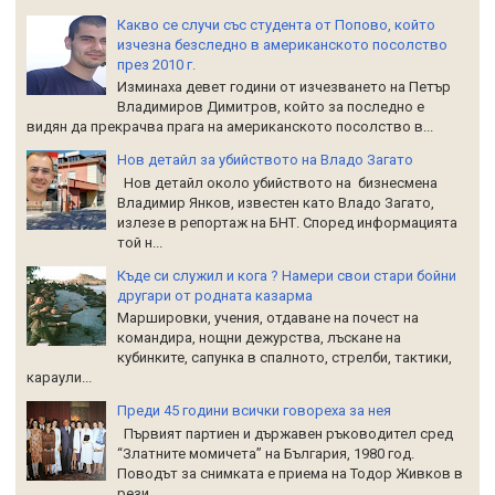
Какво се случи със студента от Попово, който
изчезна безследно в американското посолство
през 2010 г.
Изминаха девет години от изчезването на Петър
Владимиров Димитров, който за последно е
видян да прекрачва прага на американското посолство в...
Нов детайл за убийството на Владо Загато
Нов детайл около убийството на бизнесмена
Владимир Янков, известен като Владо Загато,
излезе в репортаж на БНТ. Според информацията
той н...
Къде си служил и кога ? Намери свои стари бойни
другари от родната казарма
Маршировки, учения, отдаване на почест на
командира, нощни дежурства, лъскане на
кубинките, сапунка в спалното, стрелби, тактики,
караули...
Преди 45 години всички говореха за нея
Първият партиен и държавен ръководител сред
“Златните момичета” на България, 1980 год.
Поводът за снимката е приема на Тодор Живков в
рези...