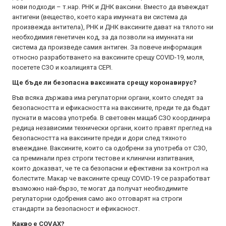
нови подходи – т.нар. РНК и ДНК ваксини. Вместо да въвеждат
антигени (вещество, което кара имунната ви система да
произвежда антитела), РНК и ДНК ваксините дават на тялото ни
необходимия генетичен код, за да позволи на имунната ни
система да произведе самия антиген. За повече информация
относно разработването на ваксините срещу COVID-19, моля,
посетете СЗО и коалицията CEPI.
Ще бъде ли безопасна ваксината срещу коронавирус?
Във всяка държава има регулаторни органи, които следят за
безопасността и ефикасността на ваксините, преди те да бъдат
пуснати в масова употреба. В световен мащаб СЗО координира
редица независими технически органи, които правят преглед на
безопасността на ваксините преди и дори след тяхното
въвеждане. Ваксините, които са одобрени за употреба от СЗО,
са преминали през строги тестове и клинични изпитвания,
които доказват, че те са безопасни и ефективни за контрол на
болестите. Макар че ваксините срещу COVID-19 се разработват
възможно най-бързо, те могат да получат необходимите
регулаторни одобрения само ако отговарят на строги
стандарти за безопасност и ефикасност.
Какво е COVAX?