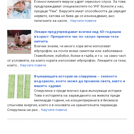
Есенно-зимните вируси удрят сериозно слуха. За това
предупреждават специалистите по УНГ болести у нас,
предаде "Пик". Вирусите имат способността да увредят
нервите, затова не бива да се изненадваме, ако
типичните за насти…
Научете повече
Лекари предупреждават всички над 40-годишна
възраст: Прекратете час по-скоро приема тези
хапчета
Всички знаем, че много хора вече използват
ибупрофен за почти всеки симптом или заболяване.
Главоболие, зъбобол, болки в гърба, и т.н. са само част
от условията, за които хората използват ибупрофен. Лекарите са тези,
които…
Научете повече
Вълнуващата история на спирулина – зеленото
водорасло, което може да промени света, както и
вашето здраве
Спирулина е преди всичко една вълнуваща история.
Това е историята на зараждането на живота преди
милиарди години, на концентрираната в биомаса
слънчева енергия, която е в основата на хранителната пирамида.
Спирулина ни раз…
Научете повече