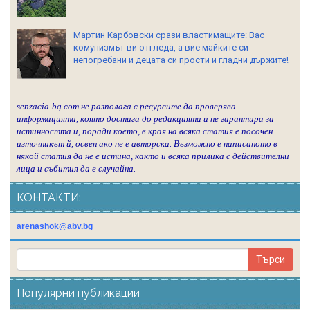
Мартин Карбовски срази властимащите: Вас
комунизмът ви отгледа, а вие майките си
непогребани и децата си прости и гладни държите!
senzacia-bg.com не разполага с ресурсите да проверява
информацията, която достига до редакцията и не гарантира за
истинността и, поради което, в края на всяка статия е посочен
източникът й, освен ако не е авторска. Възможно е написаното в
някой статия да не е истина, както и всяка прилика с действителни
лица и събития да е случайна.
КОНТАКТИ:
arenashok@abv.bg
Популярни публикации