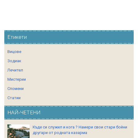
Етикети
Вицове
Зодиак
Лечител
Мистерии
Спомени
Статии
НАЙ-ЧЕТЕНИ
Къде си служил и кога ? Намери свои стари бойни
другари от родната казарма