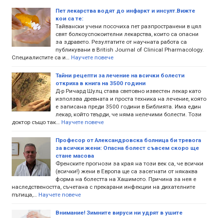
Пет лекарства водят до инфаркт и инсулт.Вижте
кои са те:
Тайвански учени посочиха пет разпространени в цял
свят болкоуспокоителни лекарства, които са опасни
за здравето. Резултатите от научната работа са
публикувани в British Journal of Clinical Pharmacology.
Специалистите са и…
Научете повече
Тайни рецепти за лечение на всички болести
откриха в книга на 3500 години
Д-р Ричард Шулц става световно известен лекар като
използва древната и проста техника на лечение, която
е записана преди 3500 години в Библията. Има един
лекар, който твърди, че няма нелечими болести. Този
доктор също так…
Научете повече
Профeсор от Александровска болница би тревога
за всички жени: Опасна болест съвсем скоро ще
стане масова
Френските прогнози за края на този век са, че всички
(всички!) жени в Европа ще са засегнати от някаква
форма на болестта на Хашимото. Причина за нея е
наследствеността, съчетана с прекарани инфекции на дихателните
пътища,…
Научете повече
Внимание! Зимните вируси ни удрят в ушите