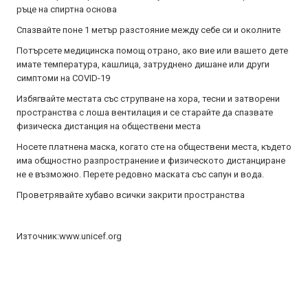
ръце на спиртна основа
Спазвайте поне 1 метър разстояние между себе си и околните
Потърсете медицинска помощ отрано, ако вие или вашето дете
имате температура, кашлица, затруднено дишане или други
симптоми на COVID-19
Избягвайте местата със струпване на хора, тесни и затворени
пространства с лоша вентилация и се старайте да спазвате
физическа дистанция на обществени места
Носете платнена маска, когато сте на обществени места, където
има общностно разпространение и физическото дистанциране
не е възможно. Перете редовно маската със сапун и вода.
Проветрявайте хубаво всички закрити пространства
Източник:www.unicef.org