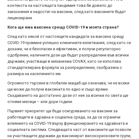
контекста на настоящата пандемия това би довело до
закъснения и недостиг на ваксини, след като ваксините бъдат
лицензирани.
Кога ще има ваксина срещу COVID-19 в моята страна?
След като някой от настоящите кандидати за ваксина срещу
COVID-19 премине успешно клиничните изпитвания, след като се
докаже, че е безопасен и ефективен, и получи регулаторно
одобрение, наличните дози ще бъдат разпределени във всички
държави, участващи в механизма COVAX, като се използва
стандартизирана формула за разпределение, съобразена с
размера на населението им.
Огромното търсене в глобален мащаб ще означава, че не всеки
ще може да получи ваксината по едно и също време.
Създаването на достатъчно дози от нея за всички по света ще
отнеме месеци – или дори години.
Първият приоритет ще бъде осигуряването на ваксини за
работещите в здравна и социална среда, за да се ограничи
влиянието на COVID-19 върху функционирането на здравната и
социалната система. Следващата част от ваксините ще позволи
на участващите държави да ваксинират високорисковите групи,