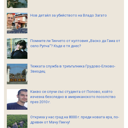
Нов детайл за убийството на Владо Загато
Помните ли Тинчето от култовия „Васко да Гама от
село Рупча“? Къде е тя днес?
Тежката служба в триъгълника Грудово-Елхово-
Звездец
Какво се случи със студента от Попово, който
изчезна безследно в американското посолство
през 2010 г.
Откриха у нас град на 8000 г. преди новата ера, по-
древен от Мачу Пикчу!