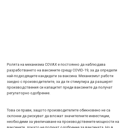
Ролята на механизма COVAX е постоянно да наблюдава
разработването на ваксините срещу COVID-19, за да определи
най-подходящите кандидати за ваксина. Механизмът работи
заедно с производителите, за да ги стимулира да разширят
производствения си капацитет преди ваксините да получат
регулаторно одобрение.
Това се прави, защото производителите обикновено не са
склонни да рискуват да вложат значителните инвестиции,
необходими за увеличаване на производствените мощности на
ваксините, докато не получат одобрение за ваксината. Но в