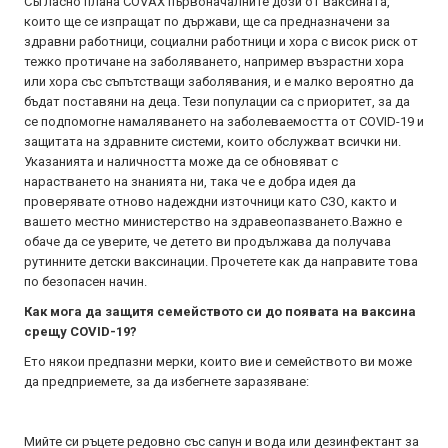
Съгласно плана COVAX първоначалните дози от ваксината,
които ще се изпращат по държави, ще са предназначени за
здравни работници, социални работници и хора с висок риск от
тежко протичане на заболяването, например възрастни хора
или хора със съпътстващи заболявания, и е малко вероятно да
бъдат поставяни на деца. Тези популации са с приоритет, за да
се подпомогне намаляването на заболеваемостта от COVID-19 и
защитата на здравните системи, които обслужват всички ни.
Указанията и наличността може да се обновяват с
нарастването на знанията ни, така че е добра идея да
проверявате отново надеждни източници като СЗО, както и
вашето местно министерство на здравеопазването.Важно е
обаче да се уверите, че детето ви продължава да получава
рутинните детски ваксинации. Прочетете как да направите това
по безопасен начин.
Как мога да защитя семейството си до появата на ваксина
срещу COVID-19?
Ето някои предпазни мерки, които вие и семейството ви може
да предприемете, за да избегнете заразяване:
Мийте си ръцете редовно със сапун и вода или дезинфектант за