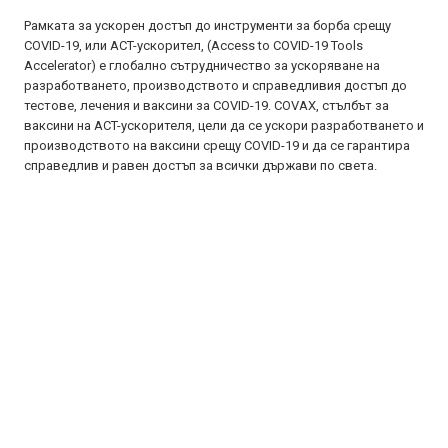
Рамката за ускорен достъп до инструменти за борба срещу
COVID-19, или ACT-ускорител, (Access to COVID-19 Tools
Accelerator) е глобално сътрудничество за ускоряване на
разработването, производството и справедливия достъп до
тестове, лечения и ваксини за COVID-19. COVAX, стълбът за
ваксини на ACT-ускорителя, цели да се ускори разработването и
производството на ваксини срещу COVID-19 и да се гарантира
справедлив и равен достъп за всички държави по света.