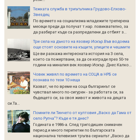
Тежката служба в триъгълника Грудово-Елхово-
Звездец
По времето на социализма младежите трепереха
месеци преди да получат т.нар. повиквателно, за
да разберат къде са разпределени да отбият з...
Три села на дъното на язовир Искър.Във водоема
още стоят основите на къщите, улиците и чешмите
Ще ви разкажа интересната история на 3 села,
които са пожертвани, за да се изгради през 50-те
години на миналия век язовир Искър. Днес Калко...
Човек живял по времето на СОЦА в НРБ се
познава по тези 10 неща
Казват, че по време на соца българинът се
чувствал много по-сигурен - за работата си, за
бъдещето си, за своя живот и живота на децата
си.Та...
Помните ли Тинчето от култовия „Васко да Гама от
село Рупча“? Къде е тя днес?
Годината е 1986-а. След тригодишен снимачен
период и много перипетии по Българската
национална телевизия тръгва сериалът „Васко да