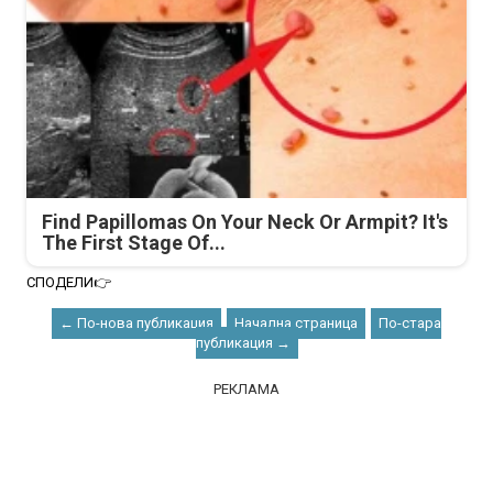
Find Papillomas On Your Neck Or Armpit? It's
The First Stage Of...
СПОДЕЛИ👉
← По-нова публикация
Начална страница
По-стара
публикация →
РЕКЛАМА