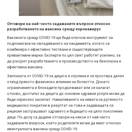
Отговори на най-често задаваните въпроси относно
разработването на ваксина срещу коронавирус
Ваксината срещу COVID-19 ще бъде ключов инструмент за
подпомагане на овладяването на пандемията, когато се
комбинира с ефективно тестване и съществуващите
превантивни мерки. Експерти по цял свят работят усилено, за
да ускорят разработването и производството на безопасна и
ефективна ваксина.
Заплахата от COVID-19 за децата е огромна и се простира далеч
отвъд прякото физическо влияние на болестта. Докато
ограниченията и блокадите продължават или се налагат
отново, достъпът на децата до основни здравни услуги може да
бъде сериозно засегнат. Намаляването на нивата на рутинното
медицинско покритие в резултат на това и задаващата се
рецесия застрашават здравето и бъдещето на цяло поколение
деца. По-долу са дадени отговори на някои от най-често
задаваните въпроси, които родителите може да имат относно
евентуалната ваксина срещу COVID-19.