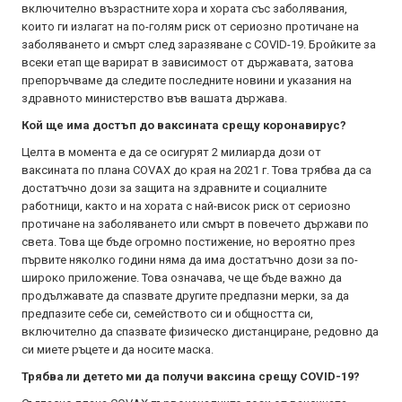
включително възрастните хора и хората със заболявания,
които ги излагат на по-голям риск от сериозно протичане на
заболяването и смърт след заразяване с COVID-19. Бройките за
всеки етап ще варират в зависимост от държавата, затова
препоръчваме да следите последните новини и указания на
здравното министерство във вашата държава.
Кой ще има достъп до ваксината срещу коронавирус?
Целта в момента е да се осигурят 2 милиарда дози от
ваксината по плана COVAX до края на 2021 г. Това трябва да са
достатъчно дози за защита на здравните и социалните
работници, както и на хората с най-висок риск от сериозно
протичане на заболяването или смърт в повечето държави по
света. Това ще бъде огромно постижение, но вероятно през
първите няколко години няма да има достатъчно дози за по-
широко приложение. Това означава, че ще бъде важно да
продължавате да спазвате другите предпазни мерки, за да
предпазите себе си, семейството си и общността си,
включително да спазвате физическо дистанциране, редовно да
си миете ръцете и да носите маска.
Трябва ли детето ми да получи ваксина срещу COVID-19?