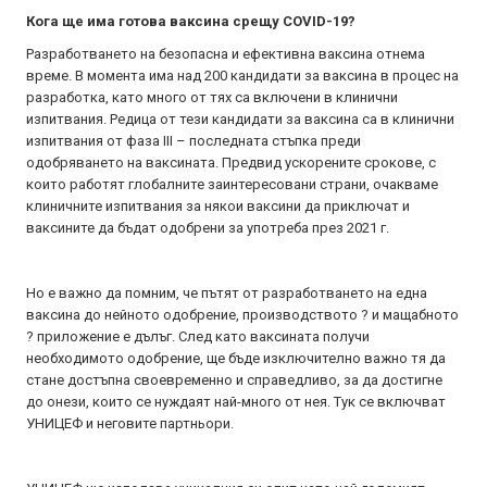
Кога ще има готова ваксина срещу COVID-19?
Разработването на безопасна и ефективна ваксина отнема
време. В момента има над 200 кандидати за ваксина в процес на
разработка, като много от тях са включени в клинични
изпитвания. Редица от тези кандидати за ваксина са в клинични
изпитвания от фаза III – последната стъпка преди
одобряването на ваксината. Предвид ускорените срокове, с
които работят глобалните заинтересовани страни, очакваме
клиничните изпитвания за някои ваксини да приключат и
ваксините да бъдат одобрени за употреба през 2021 г.
Но е важно да помним, че пътят от разработването на една
ваксина до нейното одобрение, производството ? и мащабното
? приложение е дълъг. След като ваксината получи
необходимото одобрение, ще бъде изключително важно тя да
стане достъпна своевременно и справедливо, за да достигне
до онези, които се нуждаят най-много от нея. Тук се включват
УНИЦЕФ и неговите партньори.