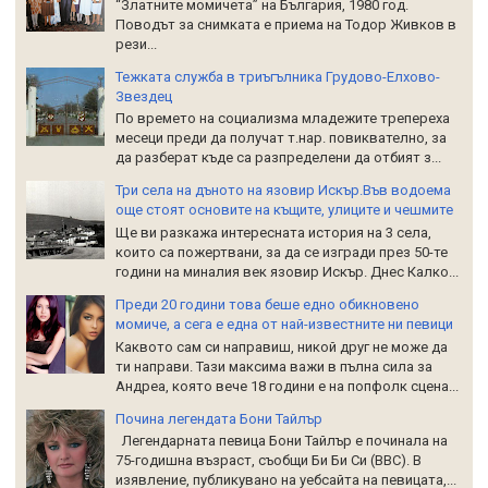
“Златните момичета” на България, 1980 год.
Поводът за снимката е приема на Тодор Живков в
рези...
Тежката служба в триъгълника Грудово-Елхово-
Звездец
По времето на социализма младежите трепереха
месеци преди да получат т.нар. повиквателно, за
да разберат къде са разпределени да отбият з...
Три села на дъното на язовир Искър.Във водоема
още стоят основите на къщите, улиците и чешмите
Ще ви разкажа интересната история на 3 села,
които са пожертвани, за да се изгради през 50-те
години на миналия век язовир Искър. Днес Калко...
Преди 20 години това беше едно обикновено
момиче, а сега е една от най-известните ни певици
Каквото сам си направиш, никой друг не може да
ти направи. Тази максима важи в пълна сила за
Андреа, която вече 18 години е на попфолк сцена...
Почина легендата Бони Тайлър
Легендарната певица Бони Тайлър е починала на
75-годишна възраст, съобщи Би Би Си (BBC). В
изявление, публикувано на уебсайта на певицата,...