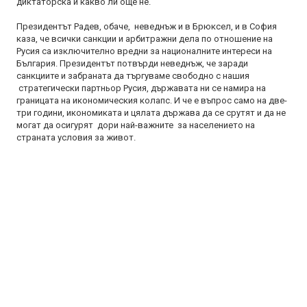
диктаторска и какво ли още не.
Президентът Радев, обаче, неведнъж и в Брюксел, и в София
каза, че всички санкции и арбитражни дела по отношение на
Русия са изключително вредни за националните интереси на
България. Президентът потвърди неведнъж, че заради
санкциите и забраната да търгуваме свободно с нашия
стратегически партньор Русия, държавата ни се намира на
границата на икономическия колапс. И че е въпрос само на две-
три години, икономиката и цялата държава да се срутят и да не
могат да осигурят дори най-важните за населението на
страната условия за живот.