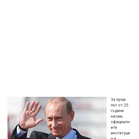
За пръв
път от 25
години
насам,
официалн
ите
институци
и в