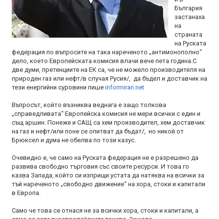
България
застанаха
на
страната
на Руската
федерация по въпросите на така нареченото „антимонополно“
дело, което Европейската комисия влачи вече пета година.С
две думи, претенциите на ЕК са, че не можело производителя на
природен газ или нефт/в случая Русия/, да бъдел и доставчик на
тези енергийни суровини пише
informiran.net
Въпросът, който възниква веднага е защо толкова
„справедливата“ Европейска комисия не мери всички с един и
същ аршин. Понеже и САЩ са хем производител, хем доставчик
на газ и нефт/или поне се опитват да бъдат/, но никой от
Брюксел и дума не обелва по този казус.
Очевидно е, че само на Руската федерация не е разрешено да
развива свободно търговия със своите ресурси. И това го
казва Запада, който си изприщи устата да натяква на всички за
тъй нареченото „свободно движение“ на хора, стоки и капитали
в Европа.
Само че това се отнася не за всички хора, стоки и капитали, а