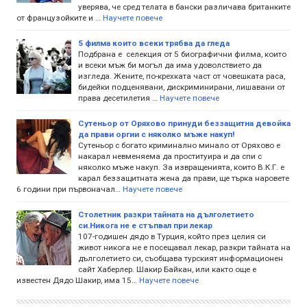
уверява, че сред телата в бански различава британките
от французойките и …
Научете повече
5 филма които всеки трябва да гледа
Подбрана е селекция от 5 биографични филма, които
и всеки мъж би могъл да има удоволствието да
изгледа. Жените, по-крехката част от човешката раса,
бидейки подценявани, дискриминирани, лишавани от
права десетилетия …
Научете повече
Сутеньор от Оряхово принуди беззащитна девойка
да прави оргии с няколко мъже накуп!
Сутеньор с богато криминално минало от Оряхово е
накарал невменяема да проституира и да спи с
няколко мъже накуп. За извращенията, които В.К.Г. е
карал беззащитната жена да прави, ще търка наровете
6 години при първоначал…
Научете повече
Столетник разкри тайната на дълголетието
си.Никога не е стъпвал при лекар
107-годишен дядо в Турция, който през целия си
живот никога не е посещавал лекар, разкри тайната на
дълголетието си, съобщава турският информационен
сайт Хаберлер. Шакир Байкан, или както още е
известен Дядо Шакир, има 15…
Научете повече