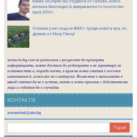
Какво се случи със студента от Попово, който
изчезна безследно в американското посолство
през 2010 г.
Откриха у нас град на 8000 г. преди новата ера, по-
древен от Мачу Пикчу!
senzacia-bg.com не разполага с ресурсите да проверява
информацията, която достига до редакцията и не гарантира за
истинността и, поради което, в края на всяка статия е посочен
източникът й, освен ако не е авторска. Възможно е написаното в
някой статия да не е истина, както и всяка прилика с действителни
лица и събития да е случайна.
КОНТАКТИ:
arenashok@abv.bg