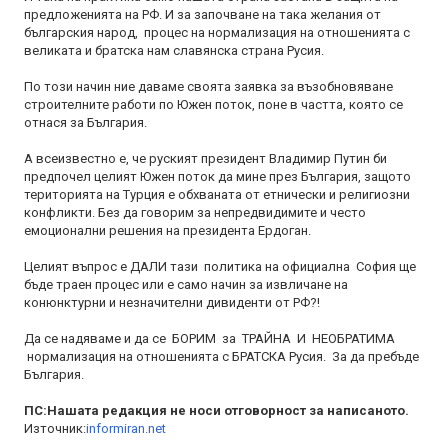
предложенията на РФ. И за започване на така желания от
българския народ, процес на нормализация на отношенията с
великата и братска нам славянска страна Русия.
По този начин ние даваме своята заявка за възобновяване
строителните работи по Южен поток, поне в частта, която се
отнася за България.
А всеизвестно е, че руският президент Владимир Путин би
предпочел целият Южен поток да мине през България, защото
територията на Турция е обхваната от етнически и религиозни
конфликти. Без да говорим за непредвидимите и често
емоционални решения на президента Ердоган.
Целият въпрос е ДАЛИ тази политика на официална София ще
бъде траен процес или е само начин за извличане на
конюнктурни и незначителни дивиденти от РФ?!
Да се надяваме и да се БОРИМ за ТРАЙНА И НЕОБРАТИМА
нормализация на отношенията с БРАТСКА Русия. За да пребъде
България.
ПС:Нашата редакция не носи отговорност за написаното.
Източник:
informiran.net