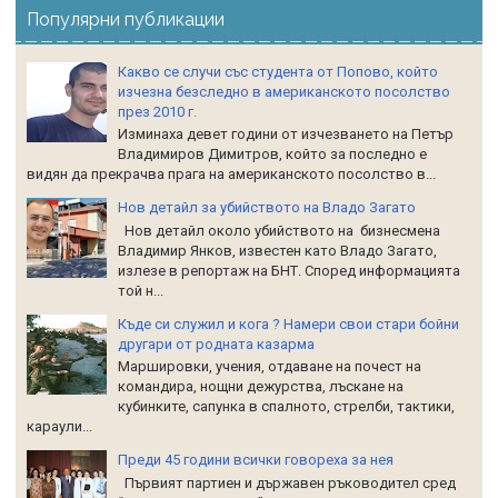
Популярни публикации
Какво се случи със студента от Попово, който
изчезна безследно в американското посолство
през 2010 г.
Изминаха девет години от изчезването на Петър
Владимиров Димитров, който за последно е
видян да прекрачва прага на американското посолство в...
Нов детайл за убийството на Владо Загато
Нов детайл около убийството на бизнесмена
Владимир Янков, известен като Владо Загато,
излезе в репортаж на БНТ. Според информацията
той н...
Къде си служил и кога ? Намери свои стари бойни
другари от родната казарма
Маршировки, учения, отдаване на почест на
командира, нощни дежурства, лъскане на
кубинките, сапунка в спалното, стрелби, тактики,
караули...
Преди 45 години всички говореха за нея
Първият партиен и държавен ръководител сред