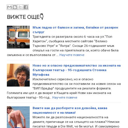
ВИЖТЕ ОЩЕ👇
Мъж падна от балкон и загина, бягайки от разярен
съпруг
Трагедията се разиграла около 6 часа на ул.“Поп
Харитон“, съобщиха местните сайтове “Велико
Търново Утре” и “Янтра”. Снощи 26-годишният мъж
отишъл на гости на приятелката си, която обаче била
омъжена и се възползвала от …
Научете повече
Ново но и опасно предизвикателство за иконата на
българския театър - 95-годишната Стоянка
Мутафова
Изключително сериозно, но и опасно
предизвикателство са си поставили за новия сезон на
"ВИП Брадър" продуцентите на риалати формата.
Голямата им цел е да вкарат в Къщата край Нови хан иконата на
българския театър - 95-год…
Научете повече
Вижте как да разберете коя девойка, каква
националност е на плажа!
Можете ли да разпознаете националността на
дамите, припичащи се на слънцето на плажа? Немски
писател твърди в Die Welt, че би могъл. И самоуверено