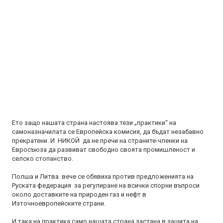
Ето защо нашата страна настоява тези „практики“ на
самоназначилата се Европейска комисия, да бъдат незабавно
прекратени. И НИКОЙ да не пречи на страните-членки на
Евросъюза да развиват свободно своята промишленост и
селско стопанство.
Полша и Литва вече се обявиха против предложенията на
Руската федерация за регулиране на всички спорни въпроси
около доставките на природен газ и нефт в
Източноевропейските страни.
И така на практика само нашата страна застана в защита на