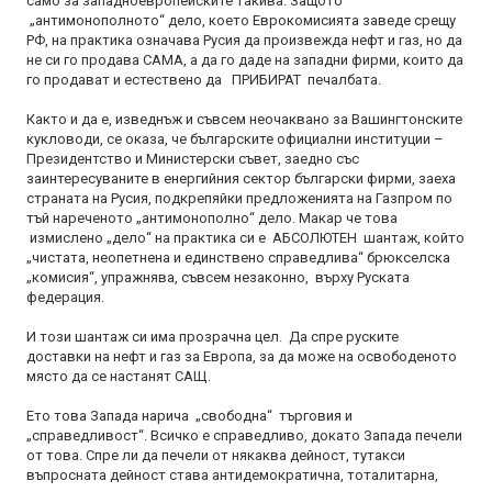
само за западноевропейските такива. Защото
„антимонополното“ дело, което Еврокомисията заведе срещу
РФ, на практика означава Русия да произвежда нефт и газ, но да
не си го продава САМА, а да го даде на западни фирми, които да
го продават и естествено да ПРИБИРАТ печалбата.
Както и да е, изведнъж и съвсем неочаквано за Вашингтонските
кукловоди, се оказа, че българските официални институции –
Президентство и Министерски съвет, заедно със
заинтересуваните в енергийния сектор български фирми, заеха
страната на Русия, подкрепяйки предложенията на Газпром по
тъй нареченото „антимонополно“ дело. Макар че това
измислено „дело“ на практика си е АБСОЛЮТЕН шантаж, който
„чистата, неопетнена и единствено справедлива“ брюкселска
„комисия“, упражнява, съвсем незаконно, върху Руската
федерация.
И този шантаж си има прозрачна цел. Да спре руските
доставки на нефт и газ за Европа, за да може на освободеното
място да се настанят САЩ.
Ето това Запада нарича „свободна“ търговия и
„справедливост“. Всичко е справедливо, докато Запада печели
от това. Спре ли да печели от някаква дейност, тутакси
въпросната дейност става антидемократична, тоталитарна,