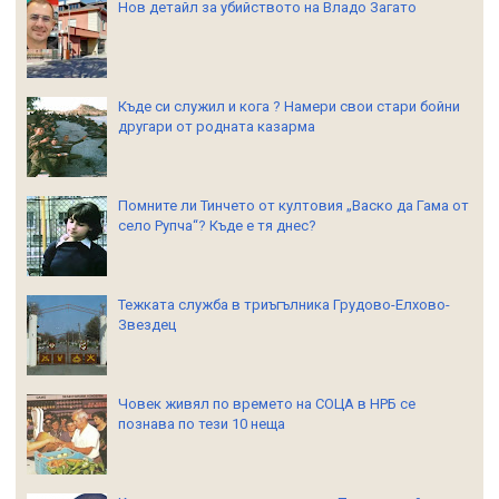
Нов детайл за убийството на Владо Загато
Къде си служил и кога ? Намери свои стари бойни
другари от родната казарма
Помните ли Тинчето от култовия „Васко да Гама от
село Рупча“? Къде е тя днес?
Тежката служба в триъгълника Грудово-Елхово-
Звездец
Човек живял по времето на СОЦА в НРБ се
познава по тези 10 неща