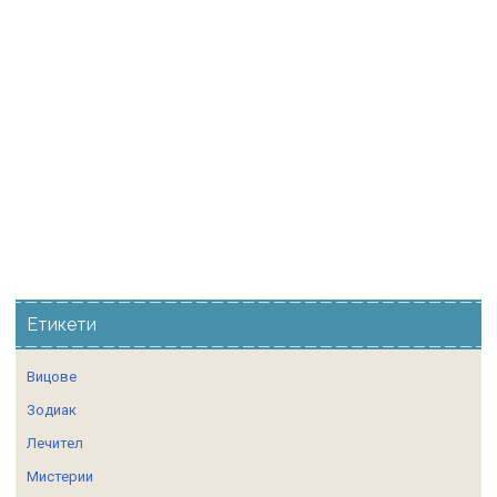
Етикети
Вицове
Зодиак
Лечител
Мистерии