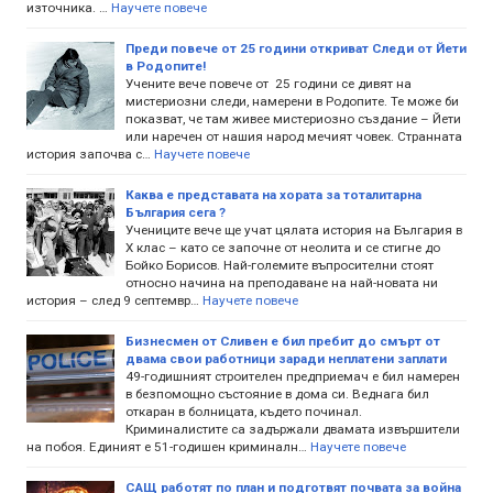
източника. …
Научете повече
Преди повече от 25 години откриват Следи от Йети
в Родопите!
Учените вече повече от 25 години се дивят на
мистериозни следи, намерени в Родопите. Те може би
показват, че там живее мистериозно създание – Йети
или наречен от нашия народ мечият човек. Странната
история започва с…
Научете повече
Каква е представата на хората за тоталитарна
България сега ?
Учениците вече ще учат цялата история на България в
X клас – като се започне от неолита и се стигне до
Бойко Борисов. Най-големите въпросителни стоят
относно начина на преподаване на най-новата ни
история – след 9 септемвр…
Научете повече
Бизнесмен от Сливен е бил пребит до смърт от
двама свои работници заради неплатени заплати
49-годишният строителен предприемач е бил намерен
в безпомощно състояние в дома си. Веднага бил
откаран в болницата, където починал.
Криминалистите са задържали двамата извършители
на побоя. Единият е 51-годишен криминалн…
Научете повече
САЩ работят по план и подготвят почвата за война