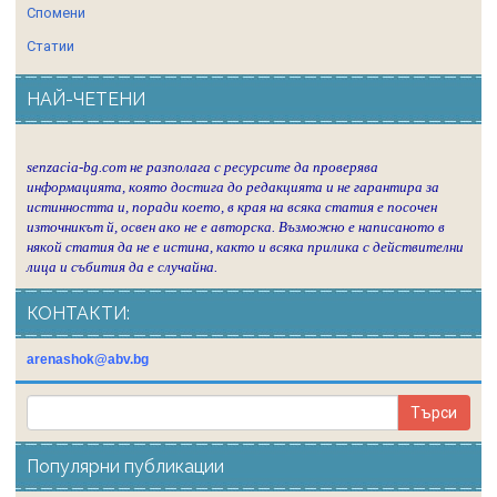
Спомени
Статии
НАЙ-ЧЕТЕНИ
senzacia-bg.com не разполага с ресурсите да проверява
информацията, която достига до редакцията и не гарантира за
истинността и, поради което, в края на всяка статия е посочен
източникът й, освен ако не е авторска. Възможно е написаното в
някой статия да не е истина, както и всяка прилика с действителни
лица и събития да е случайна.
КОНТАКТИ:
arenashok@abv.bg
Популярни публикации