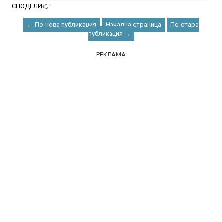
СПОДЕЛИ👉
← По-нова публикация
Начална страница
По-стара
публикация →
РЕКЛАМА