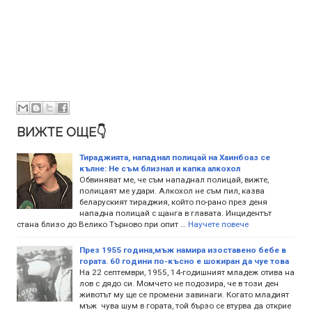
ВИЖТЕ ОЩЕ👇
Тираджията, нападнал полицай на Хаинбоаз се
кълне: Не съм близнал и капка алкохол
Обвиняват ме, че съм нападнал полицай, вижте,
полицаят ме удари. Алкохол не съм пил, казва
беларуският тираджия, който по-рано през деня
нападна полицай с щанга в главата. Инцидентът
стана близо до Велико Търново при опит …
Научете повече
През 1955 година,мъж намира изоставено бебе в
гората. 60 години по-късно е шокиран да чуе това
На 22 септември, 1955, 14-годишният младеж отива на
лов с дядо си. Момчето не подозира, че в този ден
животът му ще се промени завинаги. Когато младият
мъж чува шум в гората, той бързо се втурва да открие