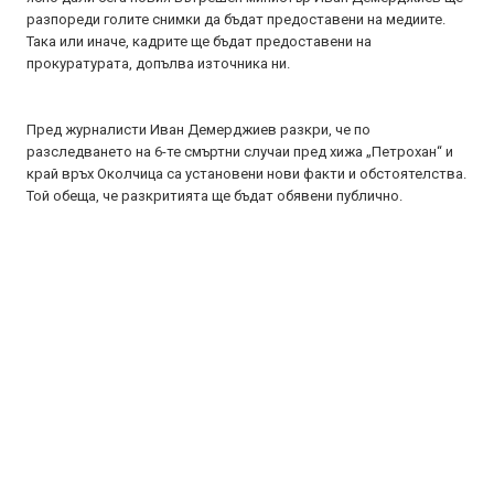
разпореди голите снимки да бъдат предоставени на медиите.
Така или иначе, кадрите ще бъдат предоставени на
прокуратурата, допълва източника ни.
Пред журналисти Иван Демерджиев разкри, че по
разследването на 6-те смъртни случаи пред хижа „Петрохан“ и
край връх Околчица са установени нови факти и обстоятелства.
Той обеща, че разкритията ще бъдат обявени публично.