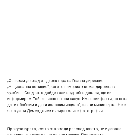
„Очаквам доклад от директора на Главна дирекция
„Национална полиция“, когото намерих в командировка в
чужбина. След като дойде този подробен доклад, ще ви
информирам. Той е наясно с този казус. Има нови факти, но нека
да ги обобщим и да ги изложим изцяло“, заяви министърът. Не е
ясно дали Демерджиев визира голите фотографии.
Прокуратурата, която ръководи разследването, не е давала
официална информация от два месеца. Последната