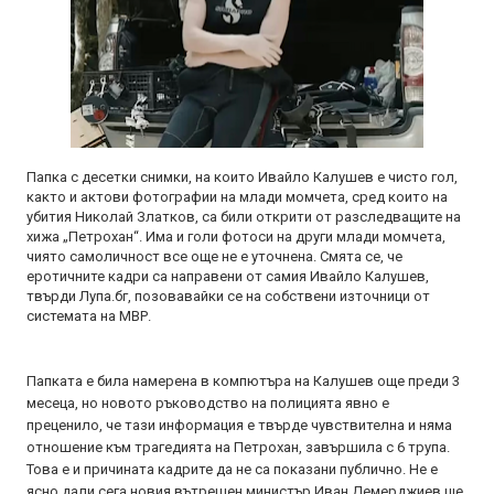
Папка с десетки снимки, на които Ивайло Калушев е чисто гол,
както и актови фотографии на млади момчета, сред които на
убития Николай Златков, са били открити от разследващите на
хижа „Петрохан“. Има и голи фотоси на други млади момчета,
чиято самоличност все още не е уточнена. Смята се, че
еротичните кадри са направени от самия Ивайло Калушев,
твърди Лупа.бг, позовавайки се на собствени източници от
системата на МВР.
Папката е била намерена в компютъра на Калушев още преди 3
месеца, но новото ръководство на полицията явно е
преценило, че тази информация е твърде чувствителна и няма
отношение към трагедията на Петрохан, завършила с 6 трупа.
Това е и причината кадрите да не са показани публично. Не е
ясно дали сега новия вътрешен министър Иван Демерджиев ще