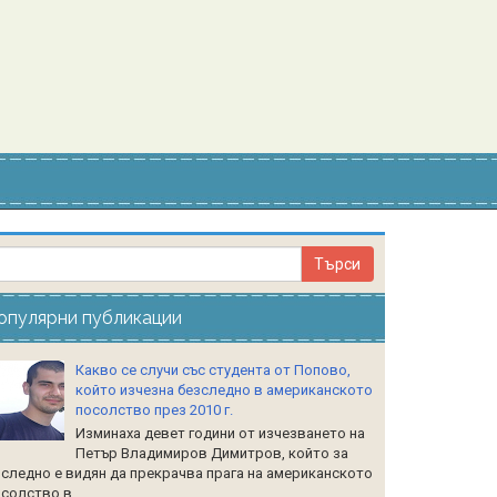
опулярни публикации
Какво се случи със студента от Попово,
който изчезна безследно в американското
посолство през 2010 г.
Изминаха девет години от изчезването на
Петър Владимиров Димитров, който за
следно е видян да прекрачва прага на американското
солство в...