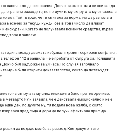
но започнало да се покачва. Дончо няколко пъти се опитал да
да ограничи разходите, но по думите му съпругата му отказвала
а живот. Той твърди, че тя смятала за нормално да разполага
ара месечно за текущи нужди, без в това число да влизат
 и екскурзии. Когато не получавала исканите средства, първо
след това и заплахи.
та година между двамата избухнал първият сериозен конфликт.
а телефон 112 и заявила, че е пребита от съпруга си. Полицията
а Дончо бил задържан за 24 часа. По случая започнало
мите му не били открити доказателства, които да потвърдят
е.
нието на съпругата му след инцидента било противоречиво.
 в Четвърто РУ и заявила, че е действала емоционално и не е
е един ден, по думите му, тя подала нова жалба, с която
е изправен пред съда и дори да получи ефективна присъда.
о решил да подаде молба за развод. Към документите