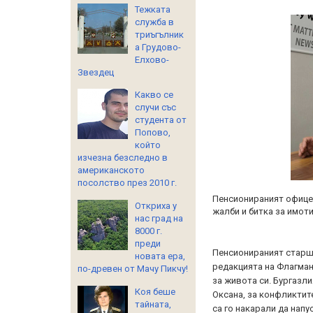
Тежката
служба в
триъгълник
а Грудово-
Елхово-
Звездец
Какво се
случи със
студента от
Попово,
който
изчезна безследно в
американското
посолство през 2010 г.
Пенсионираният офицер
Откриха у
жалби и битка за имот
нас град на
8000 г.
преди
Пенсионираният старш
новата ера,
редакцията на Флагман.
по-древен от Мачу Пикчу!
за живота си. Бургазли
Коя беше
Оксана, за конфликтите
тайната,
са го накарали да напу