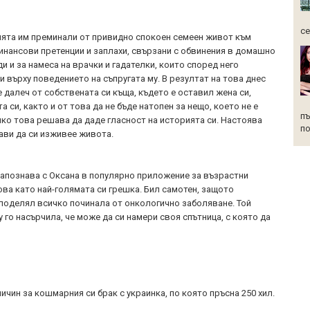
се
ята им преминали от привидно спокоен семеен живот към
инансови претенции и заплахи, свързани с обвинения в домашно
и и за намеса на врачки и гадателки, които според него
 върху поведението на съпругата му. В резултат на това днес
е далеч от собствената си къща, където е оставил жена си,
а си, както и от това да не бъде натопен за нещо, което не е
пъ
ко това решава да даде гласност на историята си. Настоява
по
тави да си изживее живота.
запознава с Оксана в популярно приложение за възрастни
ова като най-голямата си грешка. Бил самотен, защото
 споделял всичко починала от онкологично заболяване. Той
 го насърчила, че може да си намери своя спътница, с която да
чин за кошмарния си брак с украинка, по която пръсна 250 хил.