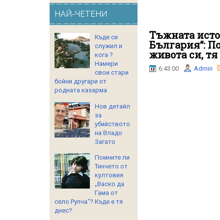
НАЙ-ЧЕТЕНИ
Тъжната исто
Къде си
България“: По
служил и
живота си, тя
кога ?
Намери
6:43:00
Admin
свои стари
бойни другари от
родната казарма
Нов детайл
за
убийството
на Владо
Загато
Помните ли
Тинчето от
култовия
„Васко да
Гама от
село Рупча“? Къде е тя
днес?