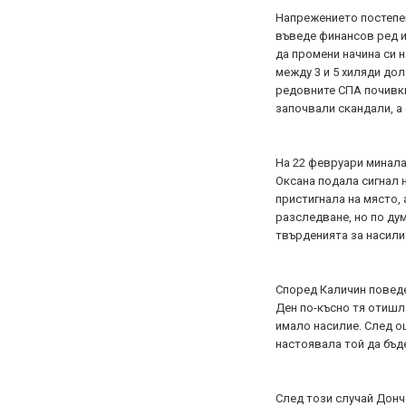
Напрежението постепен
въведе финансов ред и 
да промени начина си н
между 3 и 5 хиляди дол
редовните СПА почивки
започвали скандали, а 
На 22 февруари минала
Оксана подала сигнал н
пристигнала на място, 
разследване, но по ду
твърденията за насили
Според Каличин поведе
Ден по-късно тя отишла
имало насилие. След ощ
настоявала той да бъд
След този случай Донч