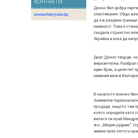
КОНТАКТИ:
Дончо бил добра парти
спестявания. Общо взе
arenashok@abv.bg
да е в разумни граници
наивност. Това е станал
създала страхотно впе
Украйна и иска да напу
Днес Дончо твърди, че 
меркантилна. Разбрал г
един брак, а цели пет 
наивния мъж в Българи
В началото всичко бил
Заживяли първоначално
продаде, защото там п
която определя като г
вилата си край Мандре
ж.к. „Меден рудник“. С
живее през лятото кра