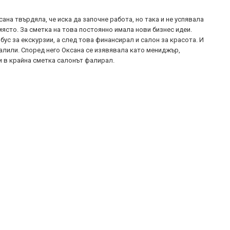
ана твърдяла, че иска да започне работа, но така и не успявала
ясто. За сметка на това постоянно имала нови бизнес идеи.
ус за екскурзии, а след това финансирал и салон за красота. И
алили. Според него Оксана се изявявала като мениджър,
и в крайна сметка салонът фалирал.