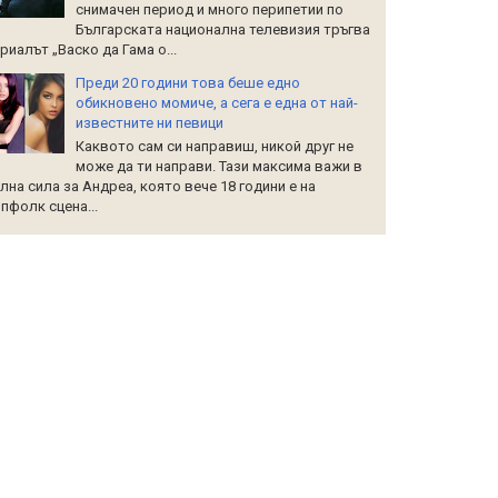
снимачен период и много перипетии по
Българската национална телевизия тръгва
риалът „Васко да Гама о...
Преди 20 години това беше едно
обикновено момиче, а сега е една от най-
известните ни певици
Каквото сам си направиш, никой друг не
може да ти направи. Тази максима важи в
лна сила за Андреа, която вече 18 години е на
пфолк сцена...