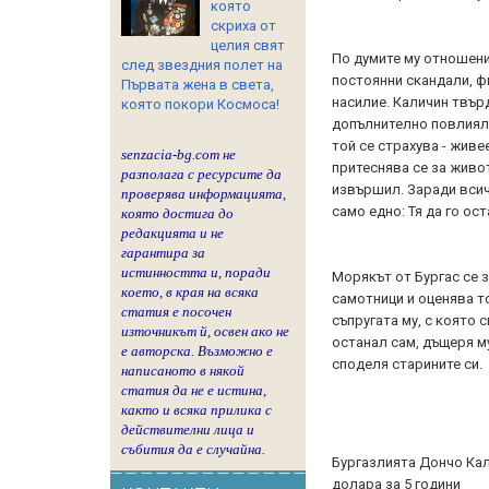
която
скриха от
целия свят
По думите му отношени
след звездния полет на
постоянни скандали, ф
Първата жена в света,
насилие. Каличин твърд
която покори Космоса!
допълнително повлияли
той се страхува - живе
senzacia-bg.com не
притеснява се за живот
разполага с ресурсите да
извършил. Заради всич
проверява информацията,
само едно: Тя да го ос
която достига до
редакцията и не
гарантира за
истинността и, поради
Морякът от Бургас се 
което, в края на всяка
самотници и оценява т
статия е посочен
съпругата му, с която
източникът й, освен ако не
останал сам, дъщеря му
е авторска. Възможно е
споделя старините си.
написаното в някой
статия да не е истина,
както и всяка прилика с
действителни лица и
събития да е случайна.
Бургазлията Дончо Кали
долара за 5 години