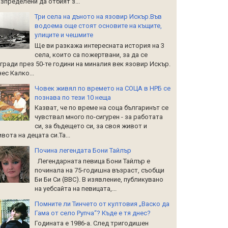
зпределени да отбият з...
Три села на дъното на язовир Искър.Във
водоема още стоят основите на къщите,
улиците и чешмите
Ще ви разкажа интересната история на 3
села, които са пожертвани, за да се
гради през 50-те години на миналия век язовир Искър.
ес Калко...
Човек живял по времето на СОЦА в НРБ се
познава по тези 10 неща
Казват, че по време на соца българинът се
чувствал много по-сигурен - за работата
си, за бъдещето си, за своя живот и
вота на децата си.Та...
Почина легендата Бони Тайлър
Легендарната певица Бони Тайлър е
починала на 75-годишна възраст, съобщи
Би Би Си (BBC). В изявление, публикувано
на уебсайта на певицата,...
Помните ли Тинчето от култовия „Васко да
Гама от село Рупча“? Къде е тя днес?
Годината е 1986-а. След тригодишен