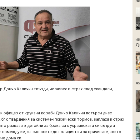
ра
из
Дн
жи
 Дончо Каличин твърди, че живее в страх след скандали,
и
и офицер от круизни кораби Дончо Каличин потърси днес
бг с твърдения за системен психически тормоз, заплахи и страх
ята разказа в детайли за брака си с украинската си съпруга
 помежду им, за сигналите до полицията и за причините, които
сне дома си.