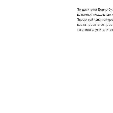
По думите на Дончо Окс
да намери подходящо м
Първо той купил микроб
двата проекта се пров
изгонила служителите 