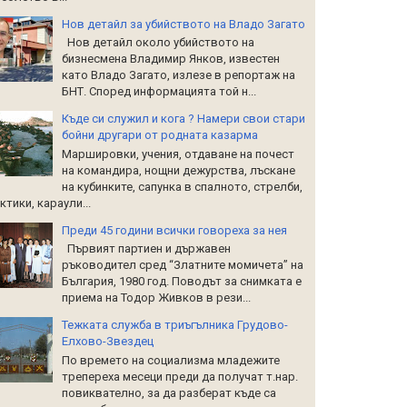
Нов детайл за убийството на Владо Загато
Нов детайл около убийството на
бизнесмена Владимир Янков, известен
като Владо Загато, излезе в репортаж на
БНТ. Според информацията той н...
Къде си служил и кога ? Намери свои стари
бойни другари от родната казарма
Маршировки, учения, отдаване на почест
на командира, нощни дежурства, лъскане
на кубинките, сапунка в спалното, стрелби,
ктики, караули...
Преди 45 години всички говореха за нея
Първият партиен и държавен
ръководител сред “Златните момичета” на
България, 1980 год. Поводът за снимката е
приема на Тодор Живков в рези...
Тежката служба в триъгълника Грудово-
Елхово-Звездец
По времето на социализма младежите
трепереха месеци преди да получат т.нар.
повиквателно, за да разберат къде са