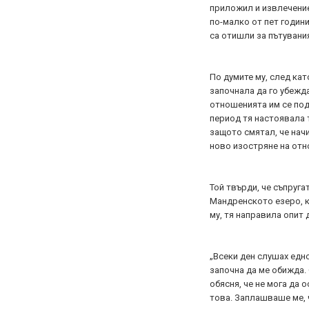
приложил и извлечение
по-малко от пет години
са отишли за пътувани
По думите му, след кат
започнала да го убежда
отношенията им се под
период тя настоявала 
защото смятал, че нач
ново изостряне на отн
Той твърди, че съпруга
Мандренското езеро, к
му, тя направила опит 
„Всеки ден слушах едн
започна да ме обижда. 
обясня, че не мога да 
това. Заплашваше ме, 