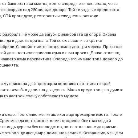
 от банковата си сметка, което според него показвало, че за
 е похарчил над 250 хиляди долара. Той твърди, че средствата
я, СПА процедури, ресторанти и ежедневни разходи.
о разбрала, че може да загуби финансовата си опора, Оксана
ва да ѝ даде втори шанс. Той се съгласил и за кратко
обрили. Спокойствието продължило два-три месеца. През този
той да инвестира сериозна сума в неин проект. Дончо отказал,
инанието няма перспектива. Според него именно това довело до
ошенията.
та му поискала да ѝ прехвърли половината от вилата край
оято вече бил дарил на дъщеря си. Малко преди това, по думите
да го настрои срещу собственото му дете.
о и също. Постоянно ме питаше кога ще прехвърля имота. После
Срам ме е да повторя какво ми говореше. Опитвах се да ѝ
оставя дъщеря си без наследство, но тя отказваше да приеме
че отново ще инсценира домашно насилие. Казваше ми, че ще си