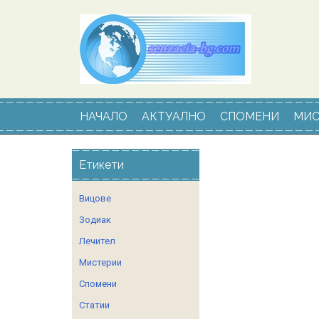
НАЧАЛО
АКТУАЛНО
СПОМЕНИ
МИС
Етикети
Вицове
Зодиак
Лечител
Мистерии
Спомени
Статии