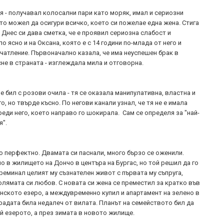
я - получавал колосални пари като моряк, имал и сериозни
то можел да осигури всичко, което си пожелае една жена. Стига
. Днес си дава сметка, че е проявил сериозна слабост и
о ясно и на Оксана, която е с 14 години по-млада от него и
чатление. Първоначално казала, че има неуспешен брак в
сне в страната - изглеждала мила и отговорна.
е бил с розови очила - тя се оказала манипулативна, властна и
о, но твърде късно. По негови канали узнал, че тя не е имала
преди него, което направо го шокирала. Сам се определя за "най-
я".
о перфектно. Двамата си паснали, много бързо се оженили.
 в жилището на Дончо в центъра на Бургас, но той решил да го
реминал целият му съзнателен живот с първата му съпруга,
олямата си любов. С новата си жена се преместил за кратко във
нското езеро, а междувременно купил и апартамент на зелено в
градата била недалеч от вилата. Планът на семейството бил да
й езерото, а през зимата в новото жилище.