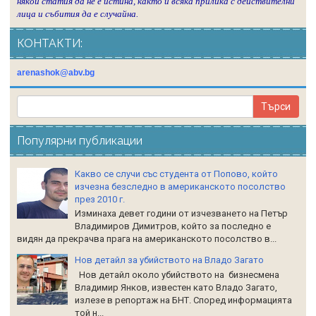
някой статия да не е истина, както и всяка прилика с действителни
лица и събития да е случайна.
КОНТАКТИ:
arenashok@abv.bg
Популярни публикации
Какво се случи със студента от Попово, който
изчезна безследно в американското посолство
през 2010 г.
Изминаха девет години от изчезването на Петър
Владимиров Димитров, който за последно е
видян да прекрачва прага на американското посолство в...
Нов детайл за убийството на Владо Загато
Нов детайл около убийството на бизнесмена
Владимир Янков, известен като Владо Загато,
излезе в репортаж на БНТ. Според информацията
той н...