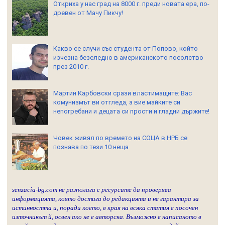
Откриха у нас град на 8000 г. преди новата ера, по-
древен от Мачу Пикчу!
Какво се случи със студента от Попово, който
изчезна безследно в американското посолство
през 2010 г.
Мартин Карбовски срази властимащите: Вас
комунизмът ви отгледа, а вие майките си
непогребани и децата си прости и гладни държите!
Човек живял по времето на СОЦА в НРБ се
познава по тези 10 неща
senzacia-bg.com не разполага с ресурсите да проверява
информацията, която достига до редакцията и не гарантира за
истинността и, поради което, в края на всяка статия е посочен
източникът й, освен ако не е авторска. Възможно е написаното в