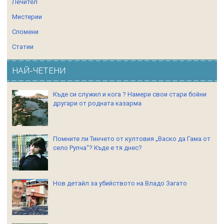
Лечител
Мистерии
Спомени
Статии
НАЙ-ЧЕТЕНИ
Къде си служил и кога ? Намери свои стари бойни
другари от родната казарма
Помните ли Тинчето от култовия „Васко да Гама от
село Рупча“? Къде е тя днес?
Нов детайл за убийството на Владо Загато