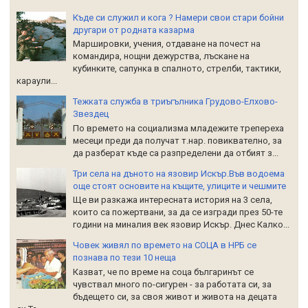
Къде си служил и кога ? Намери свои стари бойни
другари от родната казарма
Маршировки, учения, отдаване на почест на
командира, нощни дежурства, лъскане на
кубинките, сапунка в спалното, стрелби, тактики,
караули...
Тежката служба в триъгълника Грудово-Елхово-
Звездец
По времето на социализма младежите трепереха
месеци преди да получат т.нар. повиквателно, за
да разберат къде са разпределени да отбият з...
Три села на дъното на язовир Искър.Във водоема
още стоят основите на къщите, улиците и чешмите
Ще ви разкажа интересната история на 3 села,
които са пожертвани, за да се изгради през 50-те
години на миналия век язовир Искър. Днес Калко...
Човек живял по времето на СОЦА в НРБ се
познава по тези 10 неща
Казват, че по време на соца българинът се
чувствал много по-сигурен - за работата си, за
бъдещето си, за своя живот и живота на децата