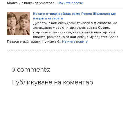
Майка й е инженер, участвал…
Научете повече
Когато отивах войник само Росен Желязков ме
изпрати на гарата
Днес той е най-обсъжданият човек в държавата. За
легендарно мазе с китари в центъра на София,
годините в гимназията, казармата и възхода към
властта, разказано от най-добрия му приятел Борис
Павлов е емблематично име в б…
Научете повече
0 comments:
Публикуване на коментар