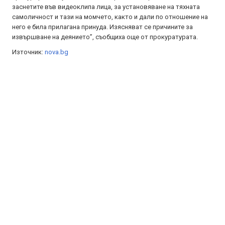
заснетите във видеоклипа лица, за установяване на тяхната
самоличност и тази на момчето, както и дали по отношение на
него е била прилагана принуда. Изясняват се причините за
извършване на деянието”, съобщиха още от прокуратурата.
Източник:
nova.bg