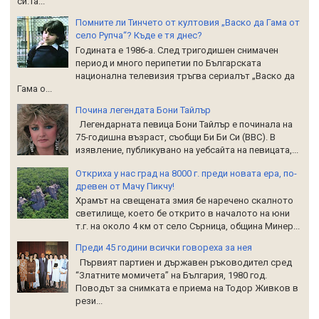
си.Та...
Помните ли Тинчето от култовия „Васко да Гама от
село Рупча“? Къде е тя днес?
Годината е 1986-а. След тригодишен снимачен
период и много перипетии по Българската
национална телевизия тръгва сериалът „Васко да
Гама о...
Почина легендата Бони Тайлър
Легендарната певица Бони Тайлър е починала на
75-годишна възраст, съобщи Би Би Си (BBC). В
изявление, публикувано на уебсайта на певицата,...
Откриха у нас град на 8000 г. преди новата ера, по-
древен от Мачу Пикчу!
Храмът на свещената змия бе наречено скалното
светилище, което бе открито в началото на юни
т.г. на около 4 км от село Сърница, община Минер...
Преди 45 години всички говореха за нея
Първият партиен и държавен ръководител сред
“Златните момичета” на България, 1980 год.
Поводът за снимката е приема на Тодор Живков в
рези...