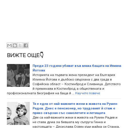
ВИЖТЕ ОЩЕ👇
Преди 23 години убиват във влака бащата на Илияна
Йотова
Историята на първата жена президент на България
Илияна Йотова е дълбоко свързана с два града в
Софийска област – Костинброд и Сливница. Детството
й преминава в Костинброд, а обществената и
професионалната биография на баща й …
Научете повече
Тя е една от най-важните жени в живота на Румен
Радев. Днес е пенсионер, но трудовият й стаж е
пряко свързан със самолетите и летищата
Две са най-важните жени в живота на Румен Радев и
не става дума за бившата му съпруга Гинка и
настоящата – Десислава.Освен към майка си Станка,