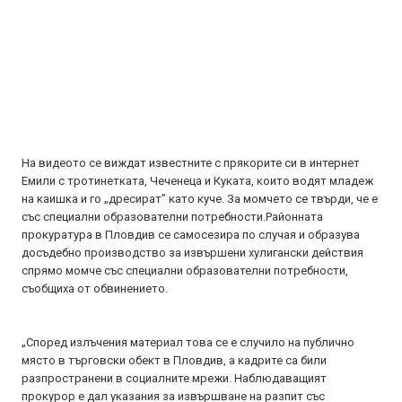
На видеото се виждат известните с прякорите си в интернет
Емили с тротинетката, Чеченеца и Куката, които водят младеж
на каишка и го „дресират” като куче. За момчето се твърди, че е
със специални образователни потребности.Районната
прокуратура в Пловдив се самосезира по случая и образува
досъдебно производство за извършени хулигански действия
спрямо момче със специални образователни потребности,
съобщиха от обвинението.
„Според излъчения материал това се е случило на публично
място в търговски обект в Пловдив, а кадрите са били
разпространени в социалните мрежи. Наблюдаващият
прокурор е дал указания за извършване на разпит със