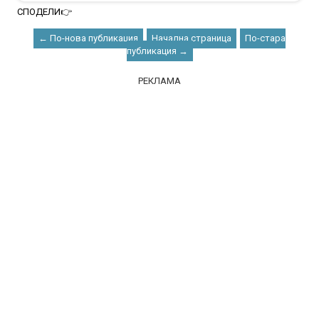
СПОДЕЛИ👉
← По-нова публикация
Начална страница
По-стара
публикация →
РЕКЛАМА