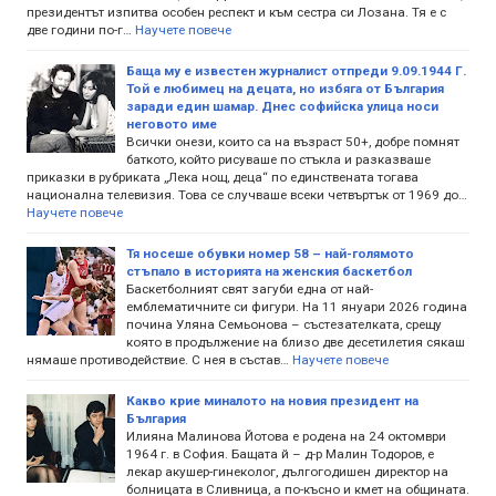
президентът изпитва особен респект и към сестра си Лозана. Тя е с
две години по-г…
Научете повече
Баща му е известен журналист отпреди 9.09.1944 Г.
Той е любимец на децата, но избяга от България
заради един шамар. Днес софийска улица носи
неговото име
Всички онези, които са на възраст 50+, добре помнят
баткото, който рисуваше по стъкла и разказваше
приказки в рубриката „Лека нощ, деца“ по единствената тогава
национална телевизия. Това се случваше всеки четвъртък от 1969 до…
Научете повече
Тя носеше обувки номер 58 – най-голямото
стъпало в историята на женския баскетбол
Баскетболният свят загуби една от най-
емблематичните си фигури. На 11 януари 2026 година
почина Уляна Семьонова – състезателката, срещу
която в продължение на близо две десетилетия сякаш
нямаше противодействие. С нея в състав…
Научете повече
Какво крие миналото на новия президент на
България
Илияна Малинова Йотова е родена на 24 октомври
1964 г. в София. Бащата й – д-р Малин Тодоров, е
лекар акушер-гинеколог, дългогодишен директор на
болницата в Сливница, а по-късно и кмет на общината.