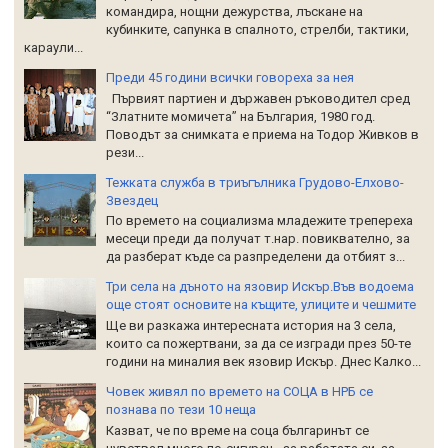
командира, нощни дежурства, лъскане на
кубинките, сапунка в спалното, стрелби, тактики,
караули...
Преди 45 години всички говореха за нея
Първият партиен и държавен ръководител сред
“Златните момичета” на България, 1980 год.
Поводът за снимката е приема на Тодор Живков в
рези...
Тежката служба в триъгълника Грудово-Елхово-
Звездец
По времето на социализма младежите трепереха
месеци преди да получат т.нар. повиквателно, за
да разберат къде са разпределени да отбият з...
Три села на дъното на язовир Искър.Във водоема
още стоят основите на къщите, улиците и чешмите
Ще ви разкажа интересната история на 3 села,
които са пожертвани, за да се изгради през 50-те
години на миналия век язовир Искър. Днес Калко...
Човек живял по времето на СОЦА в НРБ се
познава по тези 10 неща
Казват, че по време на соца българинът се