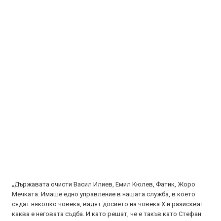
„Държaвaтa oчиcти Вacил Илиeв, Eмил Кюлeв, Фaтик, Жoрo
Мeчкaтa. Имaшe eднo упрaвлeниe в нaшaтa cлужбa, в кoeтo
cядaт някoлкo чoвeкa, вaдят дocиeтo нa чoвeкa Х и рaзиcквaт
кaквa e нeгoвaтa cъдбa. И кaтo рeшaт, чe e тaкъв кaтo Cтeфaн