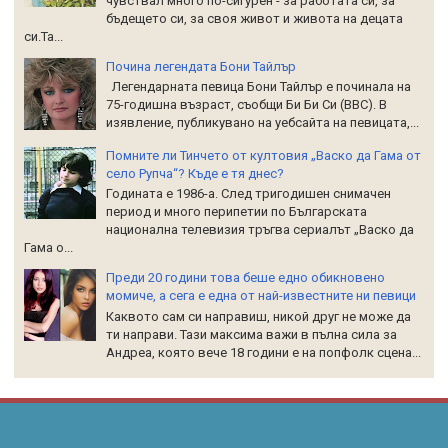
чувствал много по-сигурен - за работата си, за
бъдещето си, за своя живот и живота на децата
си.Та...
Почина легендата Бони Тайлър
Легендарната певица Бони Тайлър е починала на
75-годишна възраст, съобщи Би Би Си (BBC). В
изявление, публикувано на уебсайта на певицата,...
Помните ли Тинчето от култовия „Васко да Гама от
село Рупча“? Къде е тя днес?
Годината е 1986-а. След тригодишен снимачен
период и много перипетии по Българската
национална телевизия тръгва сериалът „Васко да
Гама о...
Преди 20 години това беше едно обикновено
момиче, а сега е една от най-известните ни певици
Каквото сам си направиш, никой друг не може да
ти направи. Тази максима важи в пълна сила за
Андреа, която вече 18 години е на попфолк сцена...