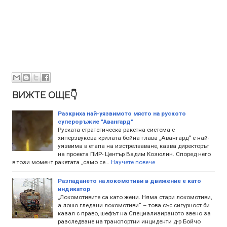
ВИЖТЕ ОЩЕ👇
Разкриха най-уязвимото място на руското
супероръжие "Авангард"
Руската стратегическа ракетна система с
хиперзвукова крилата бойна глава „Авангард“ е най-
уязвима в етапа на изстрелваване, казва директорът
на проекта ПИР- Център Вадим Козюлин. Според него
в този момент ракетата „само се…
Научете повече
Разпадането на локомотиви в движение е като
индикатор
„Локомотивите са като жени. Няма стари локомотиви,
а лошо гледани локомотиви“ – това със сигурност би
казал с право, шефът на Специализираното звено за
разследване на транспортни инциденти д-р Бойчо