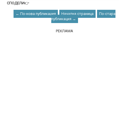
СПОДЕЛИ👉
← По-нова публикация
Начална страница
По-стара
публикация →
РЕКЛАМА