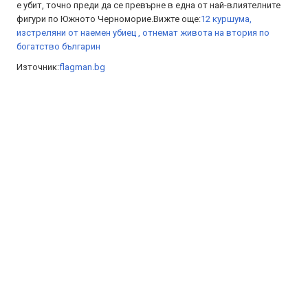
е убит, точно преди да се превърне в една от най-влиятелните
фигури по Южното Черноморие.Вижте още:
12 куршума,
изстреляни от наемен убиец , отнемат живота на втория по
богатство българин
Източник:
flagman.bg