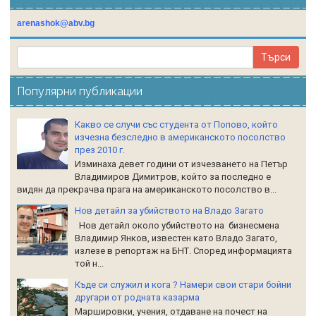
arenashok@abv.bg
Популярни публикации
Какво се случи със студента от Попово, който
изчезна безследно в американското посолство
през 2010 г.
Изминаха девет години от изчезването на Петър
Владимиров Димитров, който за последно е
видян да прекрачва прага на американското посолство в...
Нов детайл за убийството на Владо Загато
Нов детайл около убийството на бизнесмена
Владимир Янков, известен като Владо Загато,
излезе в репортаж на БНТ. Според информацията
той н...
Къде си служил и кога ? Намери свои стари бойни
другари от родната казарма
Маршировки, учения, отдаване на почест на