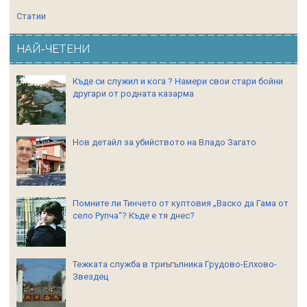
Статии
НАЙ-ЧЕТЕНИ
Къде си служил и кога ? Намери свои стари бойни
другари от родната казарма
Нов детайл за убийството на Владо Загато
Помните ли Тинчето от култовия „Васко да Гама от
село Рупча“? Къде е тя днес?
Тежката служба в триъгълника Грудово-Елхово-
Звездец