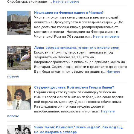
Скробански, ако имаше п…
Научете повече
Наследник на Фюрера живее в Чирпан?
Чирпан и околните села станаха известни покрай
акциите на Прокуратурата в последните седмици. До
нас достигна гореща клюка, разпространявана от
местните зевзеци - Наследник на Фюрера живее в
Чирпанско! Ром на 70 години жи…
Научете повече
Ловят розови пеликани, готвят ги с кисело зеле
Еколози напомнят, че розовият пеликан е под
закрилата на Закона за защита на
биоразнообразието и е включен в Червената книга на
България. Седем лодки, скрити в тръстиките до езерото
Вая, бяха открити при съвместна акция н…
Научете
повече
Студени досиета: Кой поръча Георги Илиев?
Години след като куршум от снайпер уби боса на
ВИС-2 Георги Илиев в Слънчев бряг, има само версия
кой поръча смъртта му. Доказателства обаче няма.
Разследването и по това студено досие е
възобновявано няколко пъти, но така…
Научете
повече
Янчо Таков: Измислих "Всяка неделя", бях водещ,
но ме вкараха в затвора