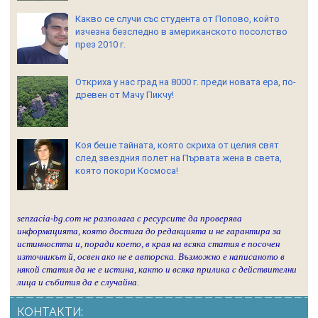
Какво се случи със студента от Попово, който
изчезна безследно в американското посолство
през 2010 г.
Откриха у нас град на 8000 г. преди новата ера, по-
древен от Мачу Пикчу!
Коя беше тайната, която скриха от целия свят
след звездния полет на Първата жена в света,
която покори Космоса!
senzacia-bg.com не разполага с ресурсите да проверява
информацията, която достига до редакцията и не гарантира за
истинността и, поради което, в края на всяка статия е посочен
източникът й, освен ако не е авторска. Възможно е написаното в
някой статия да не е истина, както и всяка прилика с действителни
лица и събития да е случайна.
КОНТАКТИ: