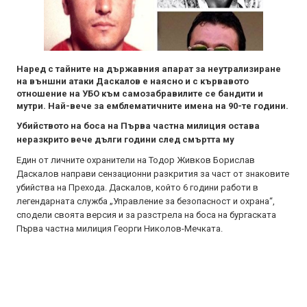
Наред с тайните на държавния апарат за неутрализиране
на външни атаки Даскалов е наясно и с кървавото
отношение на УБО към самозабравилите се бандити и
мутри. Най-вече за емблематичните имена на 90-те години.
Убийството на боса на Първа частна милиция остава
неразкрито вече дълги години след смъртта му
Един от личните охранители на Тодор Живков Борислав
Даскалов направи сензационни разкрития за част от знаковите
убийства на Прехода. Даскалов, който 6 години работи в
легендарната служба „Управление за безопасност и охрана“,
сподели своята версия и за разстрела на боса на бургаската
Първа частна милиция Георги Николов-Мечката.