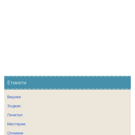
Етикети
Вицове
Зодиак
Лечител
Мистерии
Спомени