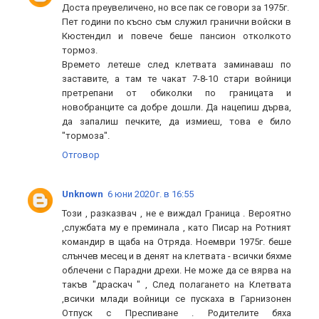
Доста преувеличено, но все пак се говори за 1975г.
Пет години по късно съм служил гранични войски в
Кюстендил и повече беше пансион отколкото
тормоз.
Времето летеше след клетвата заминаваш по
заставите, а там те чакат 7-8-10 стари войници
претрепани от обиколки по границата и
новобранците са добре дошли. Да нацепиш дърва,
да запалиш печките, да измиеш, това е било
"тормоза".
Отговор
Unknown
6 юни 2020 г. в 16:55
Този , разказвач , не е виждал Граница . Вероятно
,службата му е преминала , като Писар на Ротният
командир в щаба на Отряда. Ноември 1975г. беше
слънчев месец и в денят на клетвата - всички бяхме
облечени с Парадни дрехи. Не може да се вярва на
такъв "драскач " , След полагането на Клетвата
,всички млади войници се пускаха в Гарнизонен
Отпуск с Преспиване . Родителите бяха