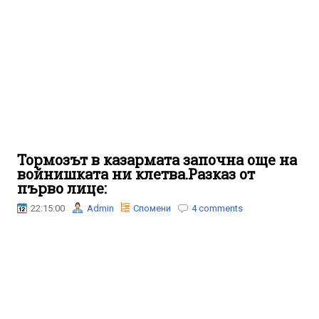
Тормозът в казармата започна още на
войнишката ни клетва.Разказ от
първо лице:
22:15:00
Admin
Спомени
4 comments