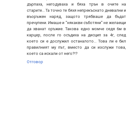
дърпаха, негодуваха и бяха трън в очите на
старите... Та точно те бяхя непрекъснато дневални и
въоръжен наряд, защото трябваше да бъдат
пречупени. Имаше и "някакви съботяни" не желаещи
да хванат оръжие. Такова едно момче седя 6м в
карцер, после го осъдиха на дисцип за 4г, след
което си е дослужил останалото... Това ли е бил
правилният му път, вместо да си изслужи това,
което са искали от него?!?
Отговор