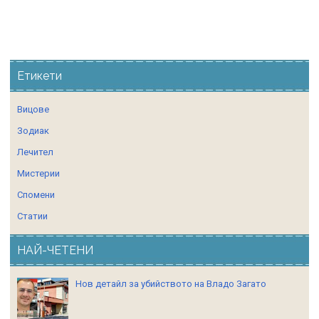
Етикети
Вицове
Зодиак
Лечител
Мистерии
Спомени
Статии
НАЙ-ЧЕТЕНИ
Нов детайл за убийството на Владо Загато