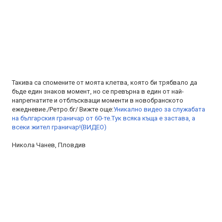
Такива са спомените от моята клетва, която би трябвало да
бъде един знаков момент, но се превърна в един от най-
напрегнатите и отблъскващи моменти в новобранското
ежедневие./Ретро.бг/ Вижте още:
Уникално видео за служабата
на българския граничар от 60-те.Тук всяка къща е застава, а
всеки жител граничар!(ВИДЕО)
Никола Чанев, Пловдив