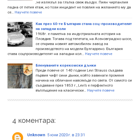
,че излязъл за глътка свеж въздух. Пиян чирпанлия
падна от петия етаж, но този инцидент не повлия на желанието му да
се…
Научете повече
Как през 60-те България стана соц-производителят
на западни коли
1968г. е паметна за индустриалната история на
Пловдив. Тогава под тепетата, на Асеновградско шосе,
се открива новият автомобилен завод за
производството на модели Булгаррено. България
става соцпроизводителят на западни кол…
Научете повече
Бленуваните корекомски дънки
Преди повече от 140 години Levi Strauss създава
първия чифт сини дънки, който завинаги променя
начина на обличане навсякъде по света. От самото си
създаване през 1853 г., Levi’s е перфектното
въплъщение на класически…
Научете повече
4 коментара:
Unknown
5 юни 2020 г. в 23:31