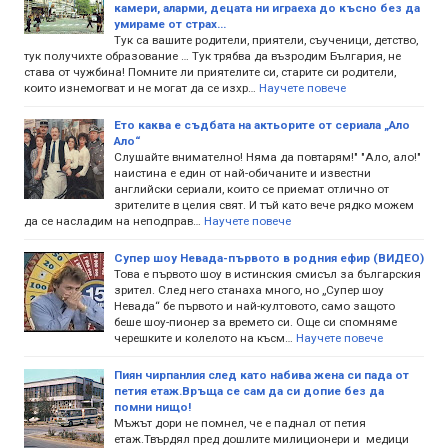
камери, аларми, децата ни играеха до късно без да
умираме от страх...
Тук са вашите родители, приятели, съученици, детство,
тук получихте образование … Тук трябва да възродим България, не
става от чужбина! Помните ли приятелите си, старите си родители,
които изнемогват и не могат да се изхр…
Научете повече
Ето каква е съдбата на актьорите от сериала „Ало
Ало“
Слушайте внимателно! Няма да повтарям!" "Ало, ало!"
наистина е един от най-обичаните и известни
английски сериали, които се приемат отлично от
зрителите в целия свят. И тъй като вече рядко можем
да се насладим на неподправ…
Научете повече
Супер шоу Невада-първото в родния ефир (ВИДЕО)
Това е първото шоу в истинския смисъл за българския
зрител. След него станаха много, но „Супер шоу
Невада“ бе първото и най-култовото, само защото
беше шоу-пионер за времето си. Още си спомняме
черешките и колелото на късм…
Научете повече
Пиян чирпанлия след като набива жена си пада от
петия етаж.Връща се сам да си допие без да
помни нищо!
Мъжът дори не помнел, че е паднал от петия
етаж.Твърдял пред дошлите милиционери и медици