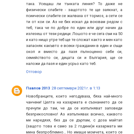
така. Усещаш ли тънката линия? То даже не
физически слабите - защотото те ще заякнат, а
псиически слабите се жалваха от тормоз, а сети се
ти от кои си. Аз не бих искал да воювам редом с
теб, така че по добре по един или друг начин да
излезеш от тези редици. Лошото е че сега съм на 50
и като нищо утре теб ще те сложат както и мен като
запасняк какъвто е всеки гражданин в един и същи
окоп и вместо да пазя пълноценно себе си,
семейството си, децата си и България, ще се
наложи да пазя и един усрьо като теб.
Отговор
Павлов 2013
28 септември 2021 г. в 1:13
Новобранците, които негодуваха, бяха най-много
чанчени! Целта на казармата е съзнанието да се
пречупи до там, че да се изпълняват заповеди
безпрекословно! Аз изпълнявах всичко, каквото
ми наредяхя, без да се дърпам, с доза майтап
(защото това е само за 2 години)и казармата ми
мина безпроблемно... Но имаше момчета, които се