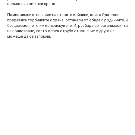
нормални човешки права.
Помня хищните погледи на старите войници, които буквално
преравяха торбичките с храна, останали от обяда с роднините, и
безцеремонното им конфискуване. И, разбира се, организацията
на почистване, която освен с грубо отношение с друго не
можеше да се запомни.