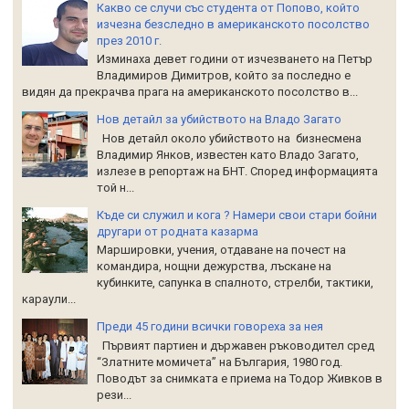
Какво се случи със студента от Попово, който
изчезна безследно в американското посолство
през 2010 г.
Изминаха девет години от изчезването на Петър
Владимиров Димитров, който за последно е
видян да прекрачва прага на американското посолство в...
Нов детайл за убийството на Владо Загато
Нов детайл около убийството на бизнесмена
Владимир Янков, известен като Владо Загато,
излезе в репортаж на БНТ. Според информацията
той н...
Къде си служил и кога ? Намери свои стари бойни
другари от родната казарма
Маршировки, учения, отдаване на почест на
командира, нощни дежурства, лъскане на
кубинките, сапунка в спалното, стрелби, тактики,
караули...
Преди 45 години всички говореха за нея
Първият партиен и държавен ръководител сред
“Златните момичета” на България, 1980 год.
Поводът за снимката е приема на Тодор Живков в
рези...