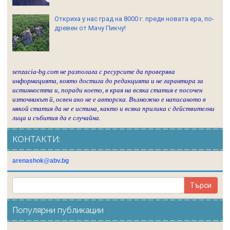
Откриха у нас град на 8000 г. преди новата ера, по-
древен от Мачу Пикчу!
senzacia-bg.com не разполага с ресурсите да проверява
информацията, която достига до редакцията и не гарантира за
истинността и, поради което, в края на всяка статия е посочен
източникът й, освен ако не е авторска. Възможно е написаното в
някой статия да не е истина, както и всяка прилика с действителни
лица и събития да е случайна.
КОНТАКТИ:
arenashok@abv.bg
Популярни публикации