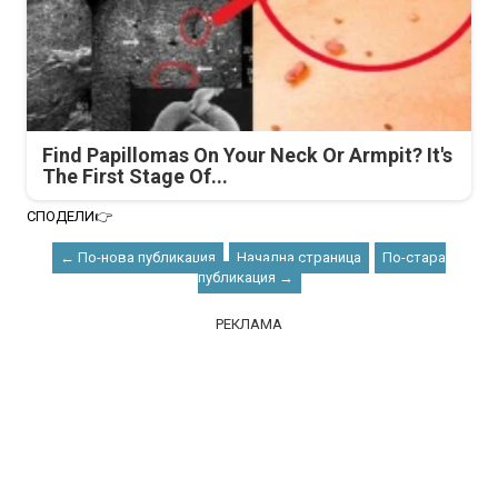
Find Papillomas On Your Neck Or Armpit? It's
The First Stage Of...
СПОДЕЛИ👉
← По-нова публикация
Начална страница
По-стара
публикация →
РЕКЛАМА