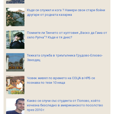
Къде си служил и кога ? Намери свои стари бойни
другари от родната казарма
Помните ли Тинчето от култовия „Васко да Гама от
село Рупча“? Къде е тя днес?
Тежката служба в триъгълника Грудово-Елхово-
Звездец
Човек живял по времето на СОЦА в НРБ се
познава по тези 10 неща
Какво се случи със студента от Попово, който
изчезна безследно в американското посолство
през 2010 г.