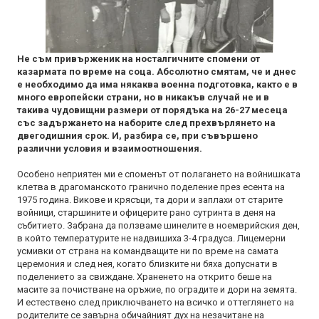
Не съм привърженик на носталгичните спомени от
казармата по време на соца. Абсолютно смятам, че и днес
е необходимо да има някаква военна подготовка, както е в
много европейски страни, но в никакъв случай не и в
такива чудовищни размери от порядъка на 26-27 месеца
със задържането на наборите след прехвърлянето на
двегодишния срок. И, разбира се, при съвършено
различни условия и взаимоотношения.
Особено неприятен ми е споменът от полагането на войнишката
клетва в драгоманското гранично поделение през есента на
1975 година. Викове и крясъци, та дори и заплахи от старите
войници, старшините и офицерите рано сутринта в деня на
събитието. Забрана да ползваме шинелите в ноемврийския ден,
в който температурите не надвишиха 3-4 градуса. Лицемерни
усмивки от страна на командващите ни по време на самата
церемония и след нея, когато близките ни бяха допуснати в
поделението за свиждане. Храненето на открито беше на
масите за почистване на оръжие, по оградите и дори на земята.
И естествено след приключването на всичко и оттеглянето на
родителите се завърна обичайният дух на незачитане на