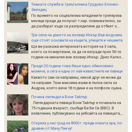
Тежката служба в триъгълника Грудово-Елхово-
Звездец
По времето на социализма младежите трепереха
месеци преди да получат т.нар. повиквателно, за
да разберат къде са разпределени да отбият з...
Три села на дъното на язовир Искър.Във водоема
още стоят основите на къщите, улиците и чешмите
Ще ви разкажа интересната история на 3 села,
които са пожертвани, за да се изгради през 50-те
години на миналия век язовир Искър. Днес Калко...
Преди 20 години това беше едно обикновено
момиче, а сега е една от най-известните ни певици
Каквото сам си направиш, никой друг не може да
ти направи. Тази максима важи в пълна сила за
Андреа, която вече 18 години е на попфолк сцена...
Почина легендата Бони Тайлър
Легендарната певица Бони Тайлър е починала на
75-годишна възраст, съобщи Би Би Си (BBC). В
изявление, публикувано на уебсайта на певицата,...
Откриха у нас град на 8000 г. преди новата ера, по-
древен от Мачу Пикчу!