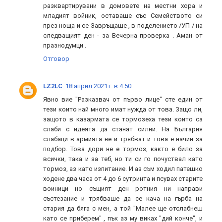
разквартирувани в домовете на местни хора и
младият войник, оставаше със Семейството си
през ноща и се Завръщаше , в поделението /УП / на
следващият ден - за Вечерна проверка . Аман от
празнодумци .
Отговор
LZ2LC
18 април 2021 г. в 4:50
Явно вие "Разказвач от първо лице" сте един от
тези които най много имат нужда от това. Защо ли,
защото в казармата се тормозеха тези които са
слаби с идеята да станат силни. На България
слабаци в армията не и трябват и това е начин за
подбор. Това дори не е тормоз, както е било за
всички, така и за теб, но ти си го почуствал като
тормоз, аз като изпитание. И аз съм ходил патешко
ходене два часа от 4 до 6 сутринта и псувах старите
воиници но същият ден ротния ни направи
състезание и трябваше да се кача на гърба на
стария да бяга с мен, а той "Малее ще отслабнеш
като се приберем" , пък аз му виках "дий конче", и