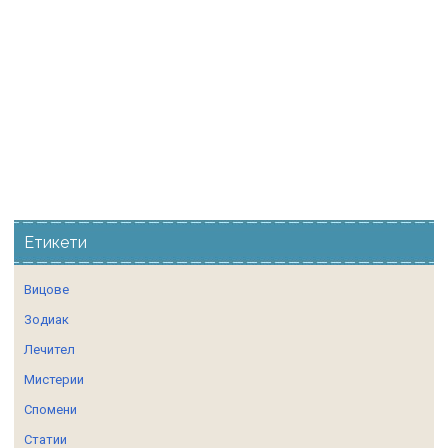
Етикети
Вицове
Зодиак
Лечител
Мистерии
Спомени
Статии