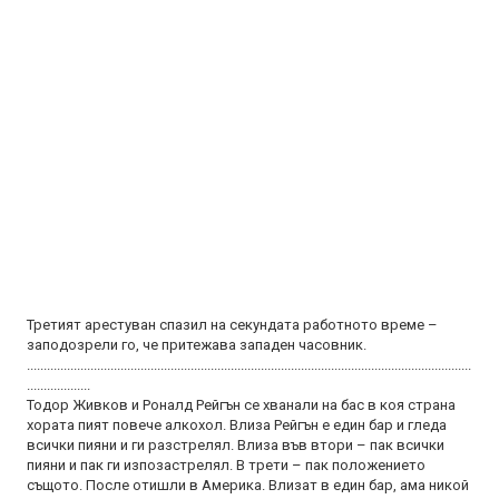
Третият арестуван спазил на секундата работното време –
заподозрели го, че притежава западен часовник.
.....................................................................................................................................
...................
Тодор Живков и Роналд Рейгън се хванали на бас в коя страна
хората пият повече алкохол. Влиза Рейгън е един бар и гледа
всички пияни и ги разстрелял. Влиза във втори – пак всички
пияни и пак ги изпозастрелял. В трети – пак положението
същото. После отишли в Америка. Влизат в един бар, ама никой