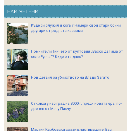
НАЙ-ЧЕТЕНИ
Къде си служил и кога ? Намери свои стари бойни
другари от родната казарма
Помните ли Тинчето от култовия „Васко да Гама от
село Рупча“? Къде е тя днес?
Нов детайл за убийството на Владо Загато
Откриха у нас град на 8000 г. преди новата ера, по-
древен от Мачу Пикчу!
Мартин Карбовски срази властимащите: Вас