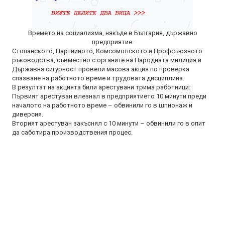
Времето на социализма, някъде в България, държавно
предприятие.
Стопанското, Партийното, Комсомолското и Профсъюзното
ръководства, съвместно с органите на Народната милиция и
Държавна сигурност провели масова акция по проверка
спазване на работното време и трудовата дисциплина.
В резултат на акцията били арестувани трима работници:
Първият арестуван влезнал в предприятието 10 минути преди
началото на работното време – обвинили го в шпионаж и
диверсия.
Вторият арестуван закъснял с 10 минути – обвинили го в опит
да саботира производствения процес.