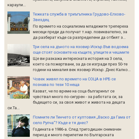
караули...
Тежката служба в триъгълника Грудово-Елхово-
Звездец
По времето на социализма младежите трепереха
месеци преди да получат т.нар. повиквателно, за
да разберат къде са разпределени да отбият з...
Три села на дъното на язовир Искър.Във водоема
още стоят основите на къщите, улиците и чешмите
Ще ви разкажа интересната история на 3 села,
които са пожертвани, за да се изгради през 50-те
години на миналия век язовир Искър. Днес Калко...
Човек живял по времето на СОЦА в НРБ се
познава по тези 10 неща
Казват, че по време на соца българинът се
чувствал много по-сигурен - за работата си, за
бъдещето си, за своя живот и живота на децата
си.Та...
Помните ли Тинчето от култовия „Васко да Гама от
село Рупча“? Къде е тя днес?
Годината е 1986-а. След тригодишен снимачен
период и много перипетии по Българската