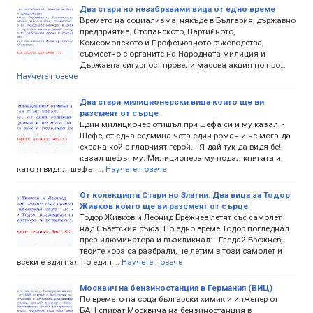
Два стари но незабравими вица от едно време
Времето на социализма, някъде в България, държавно
предприятие. Стопанското, Партийното,
Комсомолското и Профсъюзното ръководства,
съвместно с органите на Народната милиция и
Държавна сигурност провели масова акция по про…
Научете повече
Два стари милиционерски вица които ще ви
разсмеят от сърце
Един милиционер отишъл при шефа си и му казал: -
Шефе, от една седмица чета един роман и не мога да
схвана кой е главният герой. - Я дай тук да видя бе! -
казал шефът му. Милиционера му подал книгата и
като я видял, шефът …
Научете повече
От колекцията Стари но Златни: Два вица за Тодор
Живков които ще ви разсмеят от сърце
Тодор Живков и Леонид Брежнев летят със самолет
над Съветския съюз. По едно време Тодор погледнал
през илюминатора и възкликнал: - Гледай Брежнев,
твоите хора са разбрали, че летим в този самолет и
всеки е вдигнал по един …
Научете повече
Москвич на бензиностанция в Германия (ВИЦ)
По времето на соца български химик и инженер от
БАН спират Москвича на бензиностанция в