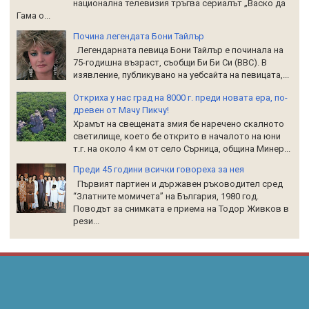
национална телевизия тръгва сериалът „Васко да
Гама о...
Почина легендата Бони Тайлър
Легендарната певица Бони Тайлър е починала на
75-годишна възраст, съобщи Би Би Си (BBC). В
изявление, публикувано на уебсайта на певицата,...
Откриха у нас град на 8000 г. преди новата ера, по-
древен от Мачу Пикчу!
Храмът на свещената змия бе наречено скалното
светилище, което бе открито в началото на юни
т.г. на около 4 км от село Сърница, община Минер...
Преди 45 години всички говореха за нея
Първият партиен и държавен ръководител сред
“Златните момичета” на България, 1980 год.
Поводът за снимката е приема на Тодор Живков в
рези...