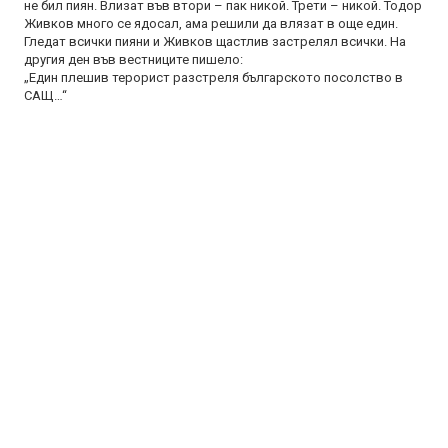
не бил пиян. Влизат във втори – пак никой. Трети – никой. Тодор
Живков много се ядосал, ама решили да влязат в още един.
Гледат всички пияни и Живков щастлив застрелял всички. На
другия ден във вестниците пишело:
„Един плешив терорист разстреля българското посолство в
САЩ…“