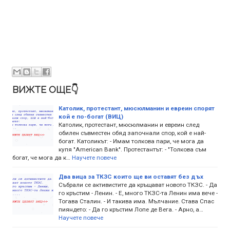
ВИЖТЕ ОЩЕ👇
Католик, протестант, мюсюлманин и евреин спорят
кой е по-богат (ВИЦ)
Католик, протестант, мюсюлманин и евреин след
обилен съвместен обяд започнали спор, кой е най-
богат. Католикът: - Имам толкова пари, че мога да
купя "American Bank". Протестантът: - "Толкова съм
богат, че мога да к…
Научете повече
Два вица за ТКЗС които ще ви оставят без дъх
Събрали се активистите да кръщават новото ТКЗС. - Да
го кръстим - Ленин. - Е, много ТКЗС-та Ленин има вече -
Тогава Сталин. - И такива има. Мълчание. Става Спас
пияндето: - Да го кръстим Лопе де Вега. - Арно, а…
Научете повече