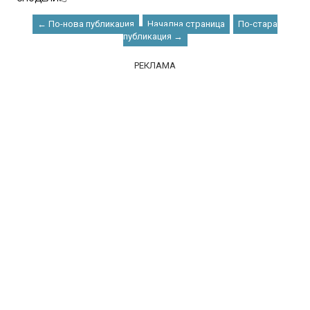
← По-нова публикация
Начална страница
По-стара
публикация →
РЕКЛАМА