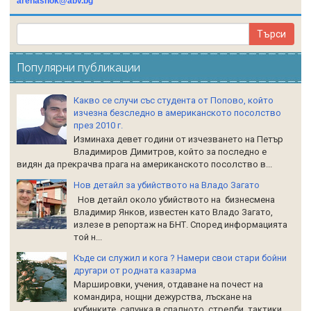
arenashok@abv.bg
Популярни публикации
Какво се случи със студента от Попово, който
изчезна безследно в американското посолство
през 2010 г.
Изминаха девет години от изчезването на Петър
Владимиров Димитров, който за последно е
видян да прекрачва прага на американското посолство в...
Нов детайл за убийството на Владо Загато
Нов детайл около убийството на бизнесмена
Владимир Янков, известен като Владо Загато,
излезе в репортаж на БНТ. Според информацията
той н...
Къде си служил и кога ? Намери свои стари бойни
другари от родната казарма
Маршировки, учения, отдаване на почест на
командира, нощни дежурства, лъскане на
кубинките, сапунка в спалното, стрелби, тактики,