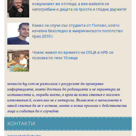
комунизмът ви отгледа, а вие майките си
непогребани и децата си прости и гладни държите!
Какво се случи със студента от Попово, който
изчезна безследно в американското посолство
през 2010 г.
Човек живял по времето на СОЦА в НРБ се
познава по тези 10 неща
senzacia-bg.com не разполага с ресурсите да проверява
информацията, която достига до редакцията и не гарантира за
истинността и, поради което, в края на всяка статия е посочен
източникът й, освен ако не е авторска. Възможно е написаното в
някой статия да не е истина, както и всяка прилика с действителни
лица и събития да е случайна.
КОНТАКТИ: