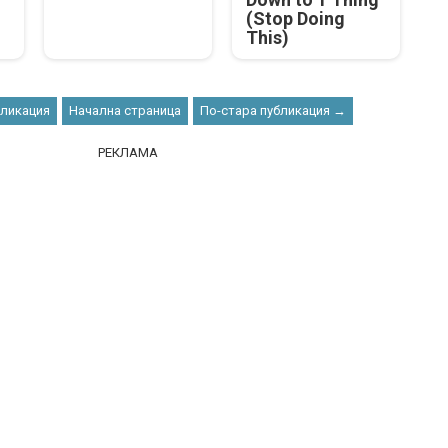
(Stop Doing
This)
бликация
Начална страница
По-стара публикация →
РЕКЛАМА