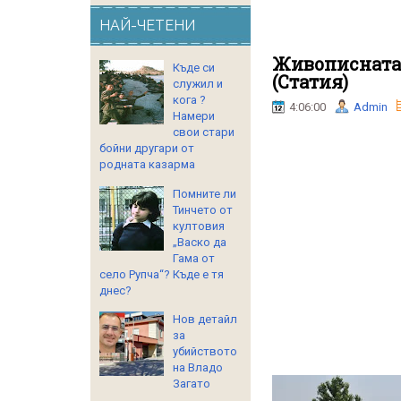
НАЙ-ЧЕТЕНИ
Живописната 
Къде си
(Статия)
служил и
кога ?
4:06:00
Admin
Намери
свои стари
бойни другари от
родната казарма
Помните ли
Тинчето от
култовия
„Васко да
Гама от
село Рупча“? Къде е тя
днес?
Нов детайл
за
убийството
на Владо
Загато