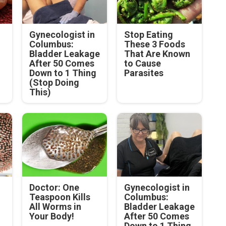
Gynecologist in
Stop Eating
Columbus:
These 3 Foods
Bladder Leakage
That Are Known
After 50 Comes
to Cause
Down to 1 Thing
Parasites
(Stop Doing
This)
Doctor: One
Gynecologist in
Teaspoon Kills
Columbus:
All Worms in
Bladder Leakage
Your Body!
After 50 Comes
Down to 1 Thing