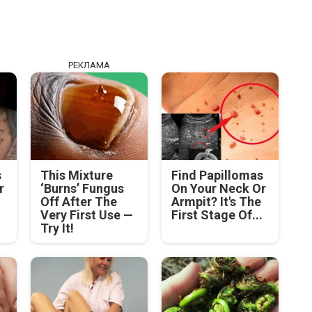
РЕКЛАМА
s
This Mixture
Find Papillomas
r
‘Burns’ Fungus
On Your Neck Or
Off After The
Armpit? It's The
.
Very First Use —
First Stage Of...
Try It!