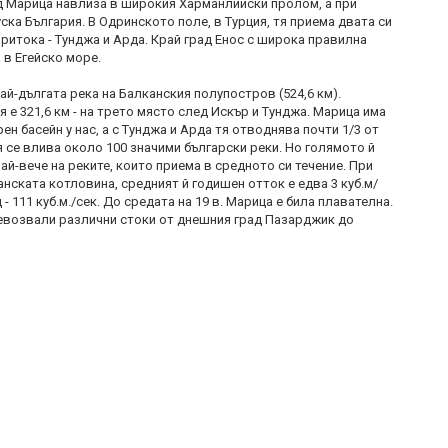
 Марица навлиза в широкия Харманлийски пролом, а при
ка България. В Одринското поле, в Турция, тя приема двата си
ритока - Тунджа и Арда. Край град Енос с широка правилна
 в Егейско море.
й-дългата река на Балканския полупостров (524,6 км).
 е 321,6 км - на трето място след Искър и Тунджа. Марица има
н басейн у нас, а с Тунджа и Арда тя отводнява почти 1/3 от
я се влива около 100 значими български реки. Но голямото й
й-вече на реките, които приема в средното си течение. При
нската котловина, средният й годишен отток е едва 3 куб.м/
 - 111 куб.м./сек. До средата на 19 в. Марица е била плавателна.
ревозвали различни стоки от днешния град Пазарджик до