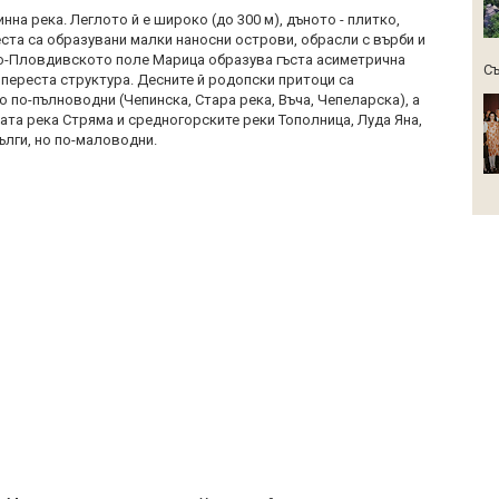
инна река. Леглото й е широко (до 300 м), дъното - плитко,
еста са образувани малки наносни острови, обрасли с върби и
о-Пловдивското поле Марица образува гъста асиметрична
Съ
 переста структура. Десните й родопски притоци са
о по-пълноводни (Чепинска, Стара река, Въча, Чепеларска), а
ата река Стряма и средногорските реки Тополница, Луда Яна,
дълги, но по-маловодни.