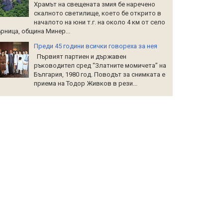
Храмът на свещената змия бе наречено
скалното светилище, което бе открито в
началото на юни т.г. на около 4 км от село
рница, община Минер...
Преди 45 години всички говореха за нея
Първият партиен и държавен
ръководител сред “Златните момичета” на
България, 1980 год. Поводът за снимката е
приема на Тодор Живков в рези...