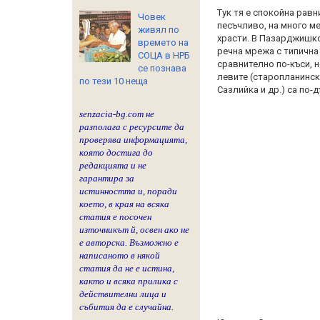
Тук тя е спокойна равн
Човек
песъчливо, на много м
живял по
храсти. В Пазарджишк
времето на
речна мрежа с типична
СОЦА в НРБ
сравнително по-къси, н
се познава
левите (старопланинск
по тези 10 неща
Сазлийка и др.) са по-
senzacia-bg.com не
разполага с ресурсите да
проверява информацията,
която достига до
редакцията и не
гарантира за
истинността и, поради
което, в края на всяка
статия е посочен
източникът й, освен ако не
е авторска. Възможно е
написаното в някой
статия да не е истина,
както и всяка прилика с
действителни лица и
събития да е случайна.