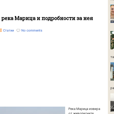
река Марица и подробности за нея
Статии
No comments
та
ра
Река Марица извира
от живописните