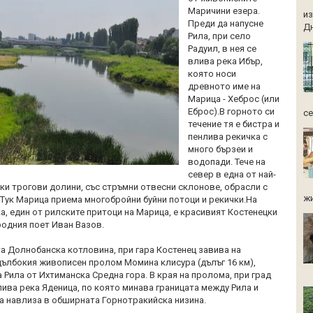
Маричини езера.
из
Преди да напусне
Дн
Рила, при село
Радуил, в нея се
влива река Ибър,
която носи
древното име на
Марица - Хеброс (или
Еброс).В горното си
се
течение тя е бистра и
пенлива рекичка с
много бързеи и
водопади. Тече на
север в една от най-
ки трогови долини, със стръмни отвесни склонове, обрасли с
жи
. Тук Марица приема многобройни буйни потоци и рекички.На
а, един от рилските притоци на Марица, е красивият Костенецки
родния поет Иван Вазов.
а Долнобанска котловина, при гара Костенец завива на
дълбокия живописен пролом Момина клисура (дълъг 16 км),
 Рила от Ихтиманска Средна гора. В края на пролома, при град
лива река Яденица, по която минава границата между Рила и
а навлиза в обширната Горнотракийска низина.