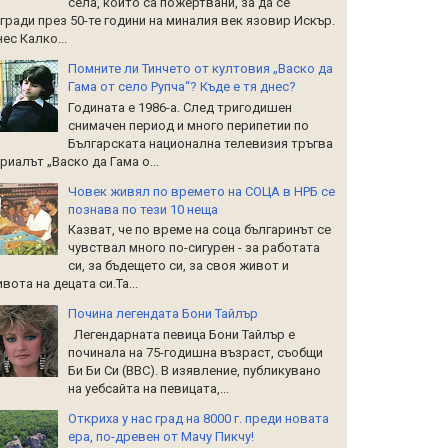
села, които са пожертвани, за да се
гради през 50-те години на миналия век язовир Искър.
ес Калко...
Помните ли Тинчето от култовия „Васко да
Гама от село Рупча“? Къде е тя днес?
Годината е 1986-а. След тригодишен
снимачен период и много перипетии по
Българската национална телевизия тръгва
риалът „Васко да Гама о...
Човек живял по времето на СОЦА в НРБ се
познава по тези 10 неща
Казват, че по време на соца българинът се
чувствал много по-сигурен - за работата
си, за бъдещето си, за своя живот и
вота на децата си.Та...
Почина легендата Бони Тайлър
Легендарната певица Бони Тайлър е
починала на 75-годишна възраст, съобщи
Би Би Си (BBC). В изявление, публикувано
на уебсайта на певицата,...
Откриха у нас град на 8000 г. преди новата
ера, по-древен от Мачу Пикчу!