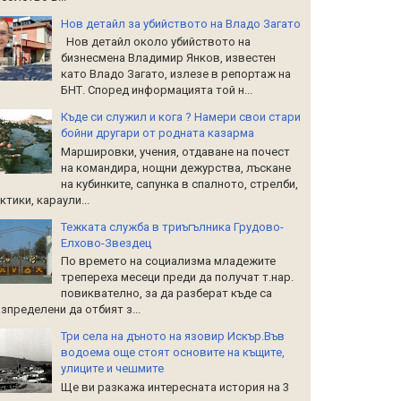
Нов детайл за убийството на Владо Загато
Нов детайл около убийството на
бизнесмена Владимир Янков, известен
като Владо Загато, излезе в репортаж на
БНТ. Според информацията той н...
Къде си служил и кога ? Намери свои стари
бойни другари от родната казарма
Маршировки, учения, отдаване на почест
на командира, нощни дежурства, лъскане
на кубинките, сапунка в спалното, стрелби,
ктики, караули...
Тежката служба в триъгълника Грудово-
Елхово-Звездец
По времето на социализма младежите
трепереха месеци преди да получат т.нар.
повиквателно, за да разберат къде са
зпределени да отбият з...
Три села на дъното на язовир Искър.Във
водоема още стоят основите на къщите,
улиците и чешмите
Ще ви разкажа интересната история на 3