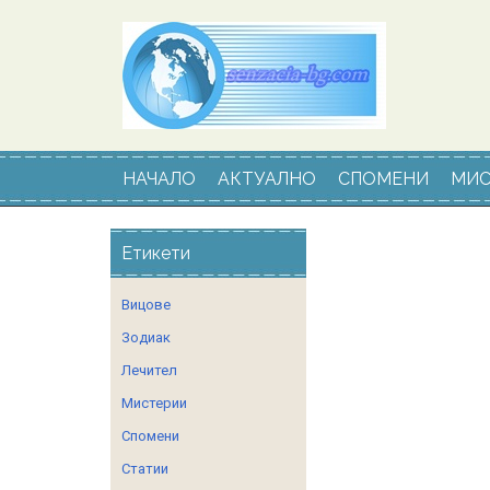
НАЧАЛО
АКТУАЛНО
СПОМЕНИ
МИС
Етикети
Вицове
Зодиак
Лечител
Мистерии
Спомени
Статии