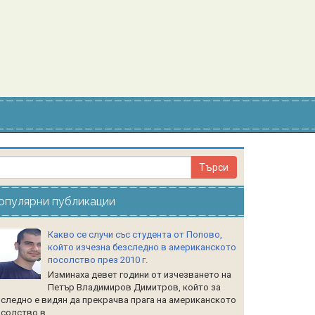
опулярни публикации
Какво се случи със студента от Попово,
който изчезна безследно в американското
посолство през 2010 г.
Изминаха девет години от изчезването на
Петър Владимиров Димитров, който за
следно е видян да прекрачва прага на американското
солство в...