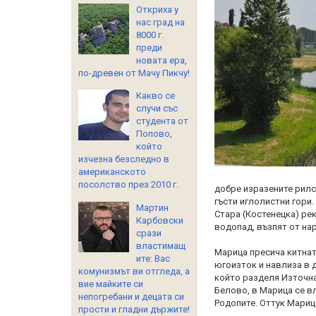
Откриха у
нас град на
8000 г.
преди
новата ера,
по-древен от Мачу Пикчу!
Какво се
случи със
студента от
Попово,
който
изчезна безследно в
американското
посолство през 2010 г.
добре изразените рилс
гъсти иглолистни гори
Мартин
Стара (Костенецка) рек
Карбовски
водопад, възпят от на
срази
властимащ
Марица пресича китнат
ите: Вас
югоизток и навлиза в 
комунизмът ви отгледа, а
който разделя Източна
вие майките си
Белово, в Марица се в
непогребани и децата си
Родопите. Оттук Мариц
прости и гладни държите!