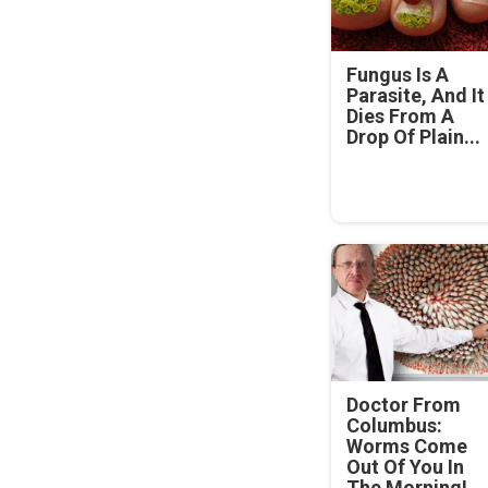
Fungus Is A
Parasite, And It
Dies From A
Drop Of Plain...
Doctor From
Columbus:
Worms Come
Out Of You In
The Morning!