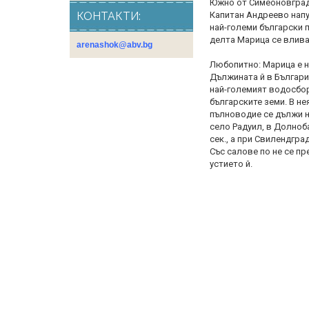
Южно от Симеоновград
Капитан Андреево напус
КОНТАКТИ:
най-големи български п
делта Марица се влива
arenashok@abv.bg
Любопитно: Марица е на
Дължината й в България
най-големият водосборе
българските земи. В не
пълноводие се дължи на
село Радуил, в Долноба
сек., а при Свилендград
Със салове по не се п
устието й.