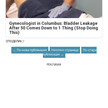
Gynecologist in Columbus: Bladder Leakage
After 50 Comes Down to 1 Thing (Stop Doing
This)
СПОДЕЛИ👉
← По-нова публикация
Начална страница
По-стара
публикация →
РЕКЛАМА