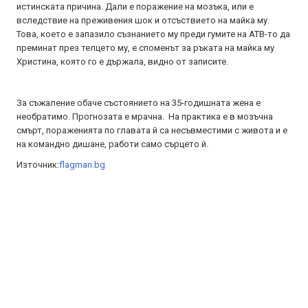
истинската причина. Дали е поражение на мозъка, или е
вследствие на преживения шок и отсъствието на майка му.
Това, което е запазило съзнанието му преди гумите на АТВ-то да
преминат през телцето му, е споменът за ръката на майка му
Христина, която го е държала, видно от записите.
За съжаление обаче състоянието на 35-годишната жена е
необратимо. Прогнозата е мрачна. На практика е в мозъчна
смърт, пораженията по главата й са несъвместими с живота и е
на командно дишане, работи само сърцето й.
Източник:
flagman.bg