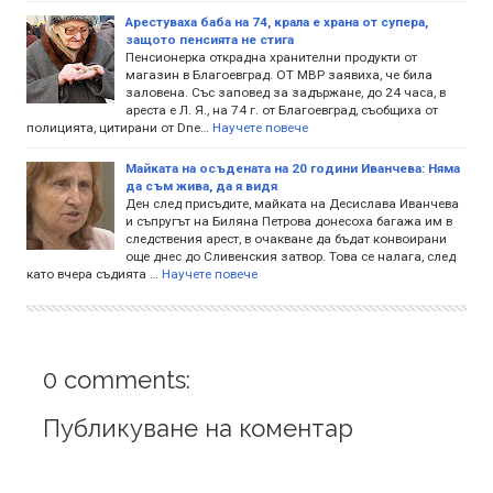
Арестуваха баба на 74, крала е храна от супера,
защото пенсията не стига
Пенсионерка открадна хранителни продукти от
магазин в Благоевград. ОТ МВР заявиха, че била
заловена. Със заповед за задържане, до 24 часа, в
ареста е Л. Я., на 74 г. от Благоевград, съобщиха от
полицията, цитирани от Dne…
Научете повече
Майката на осъдената на 20 години Иванчева: Няма
да съм жива, да я видя
Ден след присъдите, майката на Десислава Иванчева
и съпругът на Биляна Петрова донесоха багажа им в
следствения арест, в очакване да бъдат конвоирани
още днес до Сливенския затвор. Това се налага, след
като вчера съдията …
Научете повече
0 comments:
Публикуване на коментар