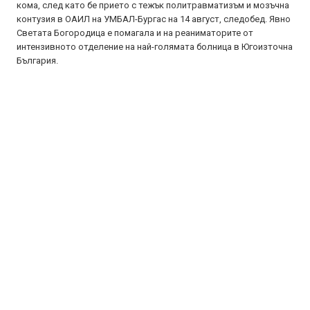
кома, след като бе прието с тежък политравматизъм и мозъчна
контузия в ОАИЛ на УМБАЛ-Бургас на 14 август, следобед. Явно
Светата Богородица е помагала и на реаниматорите от
интензивното отделение на най-голямата болница в Югоизточна
България.