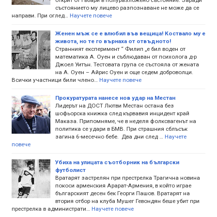
състоянието му лицево разпознаване не може да се
направи. При оглед…
Научете повече
Женен мъж се е влюбил във вещица! Коствало му е
живота, но те го върнаха от отвъдното!
Странният експеримент “ Филип „е бил воден от
математика А. Оуен и съблюдаван от психолога д-р
Джоел Уитън. Тестовата група се състояла от жената
на А. Оуен – Айрис Оуен и още седем доброволци.
Всички участници били члено…
Научете повече
Прокуратурата нанесе нов удар на Местан
Лидерът на ДОСТ Лютви Местан остана без
шофьорска книжка след кървавия инцидент край
Маказа. Припомняме, че в неделя фолксвагенът на
политика се удари в БМВ. При страшния сблъсък
загина 6-месечно бебе. Два дни след …
Научете
повече
Убиха на улицата съотборник на български
футболист
Вратарят застрелян при престрелка Трагична новина
покоси арменския Арарат-Армения, в който играе
българският десен бек Георги Пашов. Вратарят на
втория отбор на клуба Мушег Гевондян беше убит при
престрелка в администрати…
Научете повече