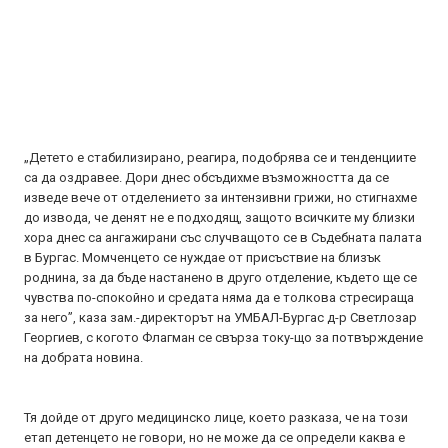
„Детето е стабилизирано, реагира, подобрява се и тенденциите
са да оздравее. Дори днес обсъдихме възможността да се
изведе вече от отделението за интензивни грижи, но стигнахме
до извода, че денят не е подходящ, защото всичките му близки
хора днес са ангажирани със случващото се в Съдебната палата
в Бургас. Момченцето се нуждае от присъствие на близък
роднина, за да бъде настанено в друго отделение, където ще се
чувства по-спокойно и средата няма да е толкова стресираща
за него”, каза зам.-директорът на УМБАЛ-Бургас д-р Светлозар
Георгиев, с когото Флагман се свърза току-що за потвърждение
на добрата новина.
Тя дойде от друго медицинско лице, което разказа, че на този
етап детенцето не говори, но не може да се определи каква е