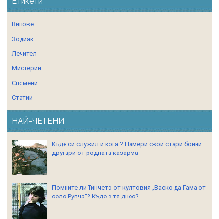
Етикети
Вицове
Зодиак
Лечител
Мистерии
Спомени
Статии
НАЙ-ЧЕТЕНИ
Къде си служил и кога ? Намери свои стари бойни
другари от родната казарма
Помните ли Тинчето от култовия „Васко да Гама от
село Рупча“? Къде е тя днес?