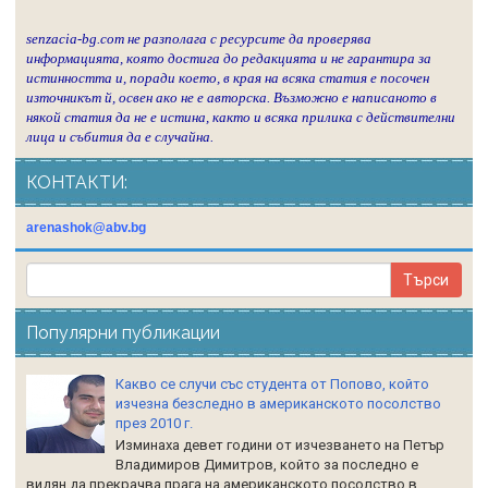
senzacia-bg.com не разполага с ресурсите да проверява
информацията, която достига до редакцията и не гарантира за
истинността и, поради което, в края на всяка статия е посочен
източникът й, освен ако не е авторска. Възможно е написаното в
някой статия да не е истина, както и всяка прилика с действителни
лица и събития да е случайна.
КОНТАКТИ:
arenashok@abv.bg
Популярни публикации
Какво се случи със студента от Попово, който
изчезна безследно в американското посолство
през 2010 г.
Изминаха девет години от изчезването на Петър
Владимиров Димитров, който за последно е
видян да прекрачва прага на американското посолство в...