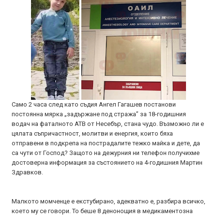
Само 2 часа след като съдия Ангел Гагашев постанови
постоянна мярка „задържане под стража” за 18-годишния
водач на фаталното АТВ от Несебър, стана чудо. Възможно ли е
цялата съпричастност, молитви и енергия, които бяха
отправени в подкрепа на пострадалите тежко майка и дете, да
са чути от Господ? Защото на дежурния ни телефон получихме
достоверна информация за състоянието на 4-годишния Мартин
Здравков.
Малкото момченце е екстубирано, адекватно е, разбира всичко,
което му се говори. То беше 8 денонощия в медикаментозна