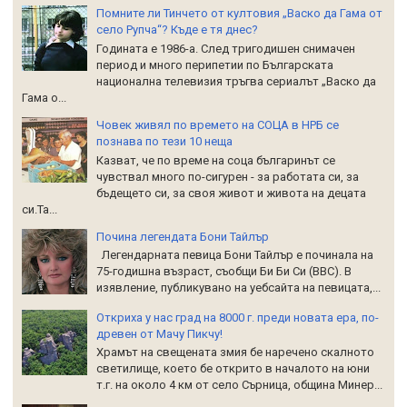
Помните ли Тинчето от култовия „Васко да Гама от
село Рупча“? Къде е тя днес?
Годината е 1986-а. След тригодишен снимачен
период и много перипетии по Българската
национална телевизия тръгва сериалът „Васко да
Гама о...
Човек живял по времето на СОЦА в НРБ се
познава по тези 10 неща
Казват, че по време на соца българинът се
чувствал много по-сигурен - за работата си, за
бъдещето си, за своя живот и живота на децата
си.Та...
Почина легендата Бони Тайлър
Легендарната певица Бони Тайлър е починала на
75-годишна възраст, съобщи Би Би Си (BBC). В
изявление, публикувано на уебсайта на певицата,...
Откриха у нас град на 8000 г. преди новата ера, по-
древен от Мачу Пикчу!
Храмът на свещената змия бе наречено скалното
светилище, което бе открито в началото на юни
т.г. на около 4 км от село Сърница, община Минер...