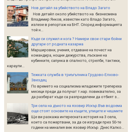
Нов детайл за убийството на Владо Загато
Нов детайл около убийството на бизнесмена
Владимир Янков, известен като Владо Загато,
излезе в репортаж на БНТ. Според информацията
той н...
Къде си служил и кога ? Намери свои стари бойни
другари от родната казарма
Маршировки, учения, отдаване на почест на
командира, нощни дежурства, лъскане на
кубинките, сапунка в спалното, стрелби, тактики,
караули...
Тежката служба в триъгълника Грудово-Елхово-
Звездец
По времето на социализма младежите трепереха
месеци преди да получат т.нар. повиквателно, за
да разберат къде са разпределени да отбият з...
Три села на дъното на язовир Искър.Във водоема
още стоят основите на къщите, улиците и чешмите
Ще ви разкажа интересната история на 3 села,
които са пожертвани, за да се изгради през 50-те
години на миналия век язовир Искър. Днес Калко...