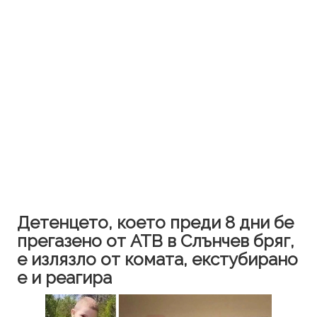
Детенцето, което преди 8 дни бе
прегазено от АТВ в Слънчев бряг,
е излязло от комата, екстубирано
е и реагира