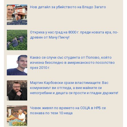
Нов детайл за убийството на Владо Загато
Откриха у нас град на 8000 г. преди новата ера, по-
древен от Мачу Пикчу!
Какво се случи със студента от Попово, който
изчезна безследно в американското посолство
през 2010 г.
Мартин Карбовски срази властимащите: Вас
комунизмът ви отгледа, а вие майките си
непогребани и децата си прости и гладни държите!
Човек живял по времето на СОЦА в НРБ се
познава по тези 10 неща