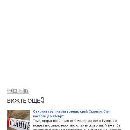
ВИЖТЕ ОЩЕ👇
Откриха труп на затворник край Смолян, бил
нахапан до смърт
Труп, открит край пътя от Смолян за село Турян, е с
повредено лице, вероятно от диви животни. Мъжът бе
открит от гъбари в полуразложено състояние. Заради