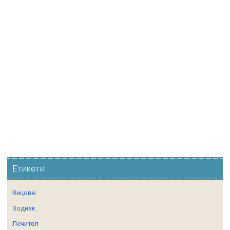
Етикети
Вицове
Зодиак
Лечител