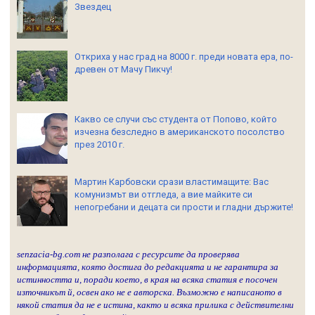
Звездец
Откриха у нас град на 8000 г. преди новата ера, по-
древен от Мачу Пикчу!
Какво се случи със студента от Попово, който
изчезна безследно в американското посолство
през 2010 г.
Мартин Карбовски срази властимащите: Вас
комунизмът ви отгледа, а вие майките си
непогребани и децата си прости и гладни държите!
senzacia-bg.com не разполага с ресурсите да проверява
информацията, която достига до редакцията и не гарантира за
истинността и, поради което, в края на всяка статия е посочен
източникът й, освен ако не е авторска. Възможно е написаното в
някой статия да не е истина, както и всяка прилика с действителни