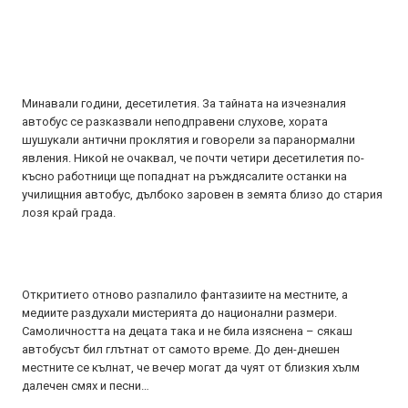
Минавали години, десетилетия. За тайната на изчезналия
автобус се разказвали неподправени слухове, хората
шушукали антични проклятия и говорели за паранормални
явления. Никой не очаквал, че почти четири десетилетия по-
късно работници ще попаднат на ръждясалите останки на
училищния автобус, дълбоко заровен в земята близо до стария
лозя край града.
Откритието отново разпалило фантазиите на местните, а
медиите раздухали мистерията до национални размери.
Самоличността на децата така и не била изяснена – сякаш
автобусът бил глътнат от самото време. До ден-днешен
местните се кълнат, че вечер могат да чуят от близкия хълм
далечен смях и песни…