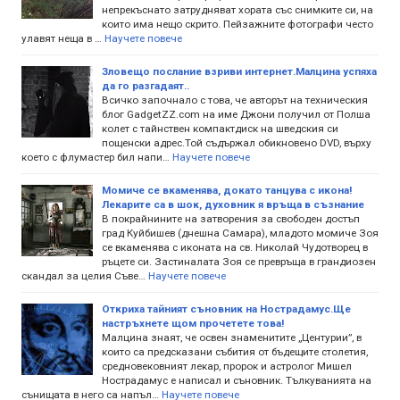
непрекъснато затрудняват хората със снимките си, на
които има нещо скрито. Пейзажните фотографи често
улавят неща в …
Научете повече
Зловещо послание взриви интернет.Малцина успяха
да го разгадаят..
Всичко започнало с това, че авторът на техническия
блог GadgetZZ.com на име Джони получил от Полша
колет с тайнствен компактдиск на шведския си
пощенски адрес.Той съдържал обикновено DVD, върху
което с флумастер бил напи…
Научете повече
Момиче се вкаменява, докато танцува с икона!
Лекарите са в шок, духовник я връща в съзнание
В покрайнините на затворения за свободен достъп
град Куйбишев (днешна Самара), младото момиче Зоя
се вкаменява с иконата на св. Николай Чудотворец в
ръцете си. Застиналата Зоя се превръща в грандиозен
скандал за целия Съве…
Научете повече
Откриха тайният съновник на Нострадамус.Ще
настръхнете щом прочетете това!
Малцина знаят, че освен знаменитите „Центурии”, в
които са предсказани събития от бъдещите столетия,
средновековният лекар, пророк и астролог Мишел
Нострадамус е написал и съновник. Тълкуванията на
сънищата в него са напъл…
Научете повече