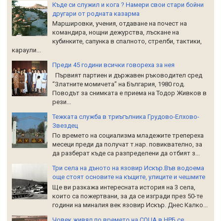
Къде си служил и кога ? Намери свои стари бойни
другари от родната казарма
Маршировки, учения, отдаване на почест на
командира, нощни дежурства, лъскане на
кубинките, сапунка в спалното, стрелби, тактики,
караули...
Преди 45 години всички говореха за нея
Първият партиен и държавен ръководител сред
“Златните момичета” на България, 1980 год.
Поводът за снимката е приема на Тодор Живков в
рези...
Тежката служба в триъгълника Грудово-Елхово-
Звездец
По времето на социализма младежите трепереха
месеци преди да получат т.нар. повиквателно, за
да разберат къде са разпределени да отбият з...
Три села на дъното на язовир Искър.Във водоема
още стоят основите на къщите, улиците и чешмите
Ще ви разкажа интересната история на 3 села,
които са пожертвани, за да се изгради през 50-те
години на миналия век язовир Искър. Днес Калко...
Човек живял по времето на СОЦА в НРБ се