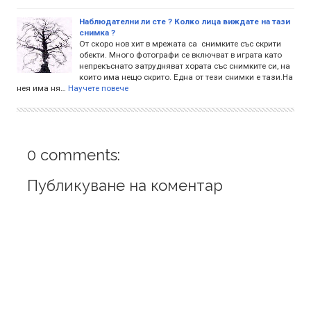
Наблюдателни ли сте ? Колко лица виждате на тази
снимка ?
От скоро нов хит в мрежата са снимките със скрити
обекти. Много фотографи се включват в играта като
непрекъснато затрудняват хората със снимките си, на
които има нещо скрито. Една от тези снимки е тази.На
нея има ня…
Научете повече
0 comments:
Публикуване на коментар