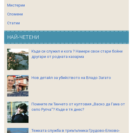
Мистерии
Спомени
Статии
НАЙ-ЧЕТЕНИ
Къде си служил и кога ? Намери свои стари бойни
другари от родната казарма
Нов детайл за убийството на Владо Загато
Помните ли Тинчето от култовия „Васко да Гама от
село Рупча“? Къде е тя днес?
Тежката служба в триъгълника Грудово-Елхово-