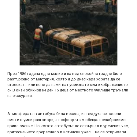
През 1986 година едно малко и на вид спокойно градче било
разтърсено от мистерия, която и до днес кара хората да се
стряскат… или поне да намигнат усмихнато към въображението
си.В онзи обикновен ден 15 деца от местното училище тръгнали
на екскурзия.
Атмосферата в автобуса била весела, из въздуха се носели
смях и шумни разговори, а шофьорът им обещал незабравимо
приключение. Но когато автобусът не се върнал в уречения час,
притеснението прераснало в истински ужас – не се откривали