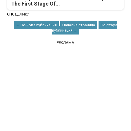
The First Stage Of...
СПОДЕЛИ👉
← По-нова публикация
Начална страница
По-стара
публикация →
РЕКЛАМА