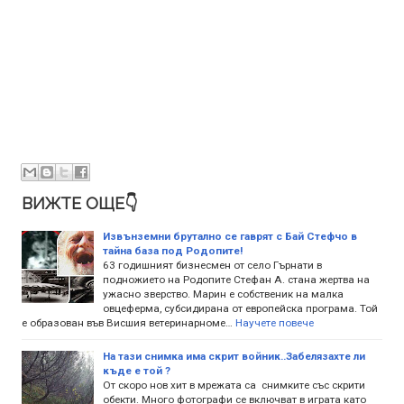
ВИЖТЕ ОЩЕ👇
Извънземни брутално се гаврят с Бай Стефчо в
тайна база под Родопите!
63 годишният бизнесмен от село Гърнати в
подножието на Родопите Стефан А. стана жертва на
ужасно зверство. Марин е собственик на малка
овцеферма, субсидирана от европейска програма. Той
е образован във Висшия ветеринарноме…
Научете повече
На тази снимка има скрит войник..Забелязахте ли
къде е той ?
От скоро нов хит в мрежата са снимките със скрити
обекти. Много фотографи се включват в играта като