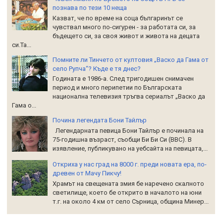
познава по тези 10 неща
Казват, че по време на соца българинът се
чувствал много по-сигурен - за работата си, за
бъдещето си, за своя живот и живота на децата
си.Та...
Помните ли Тинчето от култовия „Васко да Гама от
село Рупча“? Къде е тя днес?
Годината е 1986-а. След тригодишен снимачен
период и много перипетии по Българската
национална телевизия тръгва сериалът „Васко да
Гама о...
Почина легендата Бони Тайлър
Легендарната певица Бони Тайлър е починала на
75-годишна възраст, съобщи Би Би Си (BBC). В
изявление, публикувано на уебсайта на певицата,...
Откриха у нас град на 8000 г. преди новата ера, по-
древен от Мачу Пикчу!
Храмът на свещената змия бе наречено скалното
светилище, което бе открито в началото на юни
т.г. на около 4 км от село Сърница, община Минер...