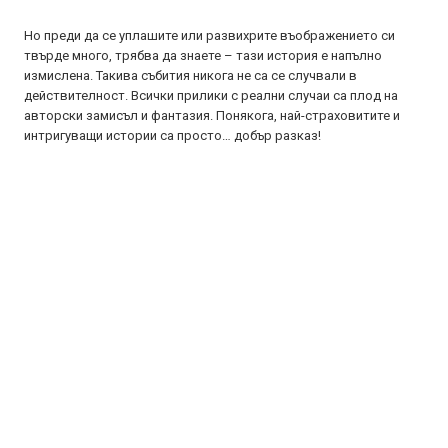
Но преди да се уплашите или развихрите въображението си
твърде много, трябва да знаете – тази история е напълно
измислена. Такива събития никога не са се случвали в
действителност. Всички прилики с реални случаи са плод на
авторски замисъл и фантазия. Понякога, най-страховитите и
интригуващи истории са просто… добър разказ!