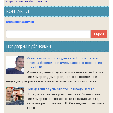
лица и събития да е случайна.
КОНТАКТИ:
arenashok@abv.bg
Популярни публикации
Какво се случи със студента от Попово, който
изчезна безследно в американското посолство
през 2010 г.
Изминаха девет години от изчезването на Петър
Владимиров Димитров, който за последно е
видян да прекрачва прага на американското посолство в...
Нов детайл за убийството на Владо Загато
Нов детайл около убийството на бизнесмена
Владимир Янков, известен като Владо Загато,
излезе в репортаж на БНТ. Според информацията
той н...