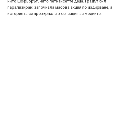
нито шофьорът, нито петнайсетте деца. Градът бил
парализиран: започнала масова акция по издирване, а
историята се превърнала в сензация за медиите.