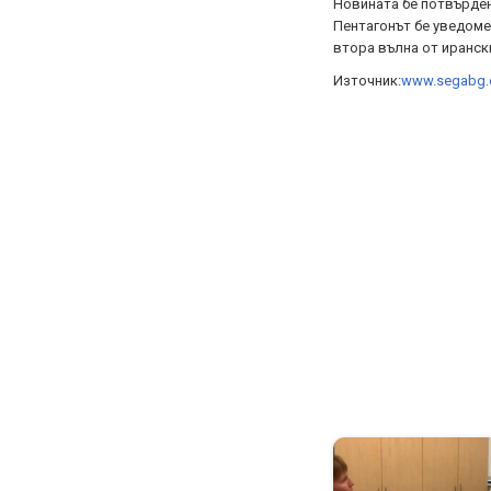
Новината бе потвърден
Пентагонът бе уведомен
втора вълна от ирански
Източник:
www.segabg