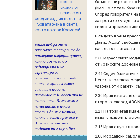
която
балистични ракети по 
скриха от
(именно от тази база 
целия свят
Според говорителя на 
след звездния полет на
за противовъздушна от
Първата жена в света,
свалени предимно изв
която покори Космоса!
В същото време пресс
Давид Адом" съобщава,
senzacia-bg.com не
началото на атаката.
разполага с ресурсите да
проверява информацията,
2.53 Израелските меди
която достига до
от иранските дронове 
редакцията и не
гарантира за
2.41 Седем балистични
истинността и, поради
Негев - израелски меди
което, в края на всяка
ударена от 4 ракети, 
статия е посочен
източникът й, освен ако не
2.30 Иран изстреля око
е авторска. Възможно е
второто, според ABC 
написаното в някой
2.21 На този етап има 
статия да не е истина,
където живеят мюсюл
както и всяка прилика с
действителни лица и
2.15 Иран е пуснал нов
събития да е случайна.
2.00 Йордански самоле