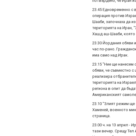
потвърдено, че Иран и
23.45 Едновременно с в
операция против Израе
Шааби, започнаха да и
територията на Иран, "
Хашд аш-Шааби, която 
23.30 Йордания обяви
час по-рано. Гражданск
има само над Ирак.
23.15 "Ние ще нанесем
обяви, че съвместно с
реализира отбранителе
територията на Израел
региона в опит да бъд
Американският самолет
23.10 "Злият режим ще
Хаменей, военното мин
страница.
23.00 ч. на 13 април -
тази вечер. Срещу Тел