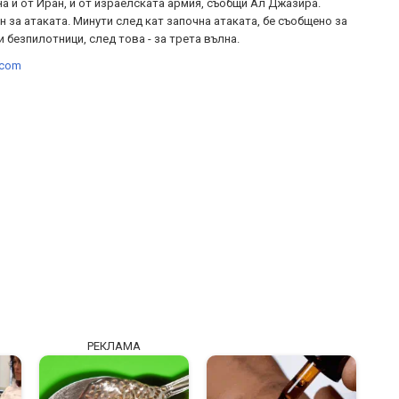
а и от Иран, и от израелската армия, съобщи Ал Джазира.
 за атаката. Минути след кат започна атаката, бе съобщено за
 безпилотници, след това - за трета вълна.
.com
РЕКЛАМА