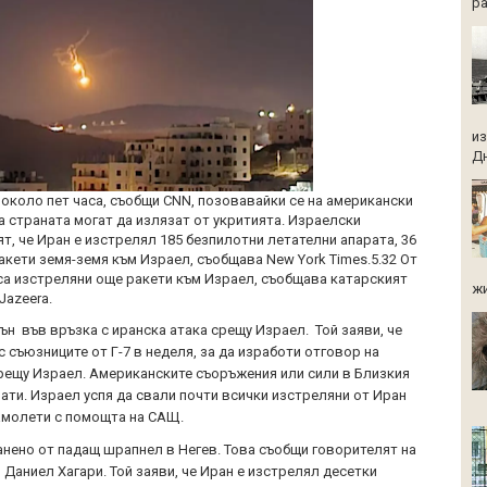
ра
из
Дн
около пет часа, съобщи CNN, позовавайки се на американски
а страната могат да излязат от укритията. Израелски
т, че Иран е изстрелял 185 безпилотни летателни апарата, 36
акети земя-земя към Израел, съобщава New York Times.5.32 От
са изстреляни още ракети към Израел, съобщава катарският
жи
Jazeera.
ън във връзка с иранска атака срещу Израел. Той заяви, че
 съюзниците от Г-7 в неделя, за да изработи отговор на
рещу Израел. Американските съоръжения или сили в Близкия
нати. Израел успя да свали почти всички изстреляни от Иран
амолети с помощта на САЩ.
анено от падащ шрапнел в Негев. Това съобщи говорителят на
аниел Хагари. Той заяви, че Иран е изстрелял десетки