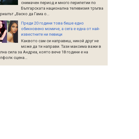
снимачен период и много перипетии по
Българската национална телевизия тръгва
риалът „Васко да Гама о...
Преди 20 години това беше едно
обикновено момиче, а сега е една от най-
известните ни певици
Каквото сам си направиш, никой друг не
може да ти направи. Тази максима важи в
лна сила за Андреа, която вече 18 години е на
пфолк сцена...