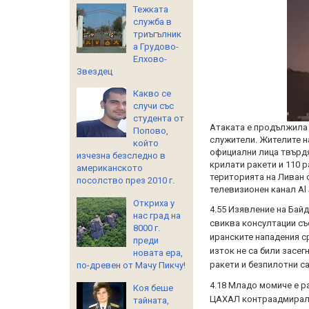
Тежката
служба в
триъгълник
а Грудово-
Елхово-
Звездец
Какво се
случи със
студента от
Атаката е продължила 
Попово,
служители. Жителите н
който
официални лица твърдя
изчезна безследно в
крилати ракети и 110 р
американското
територията на Ливан 
посолство през 2010 г.
телевизионен канал Al 
Откриха у
4.55 Изявление на Байд
нас град на
свиква консултации със
8000 г.
иранските нападения с
преди
изток не са били засег
новата ера,
ракети и безпилотни с
по-древен от Мачу Пикчу!
4.18 Младо момиче е р
Коя беше
ЦАХАЛ контраадмирал Д
тайната,