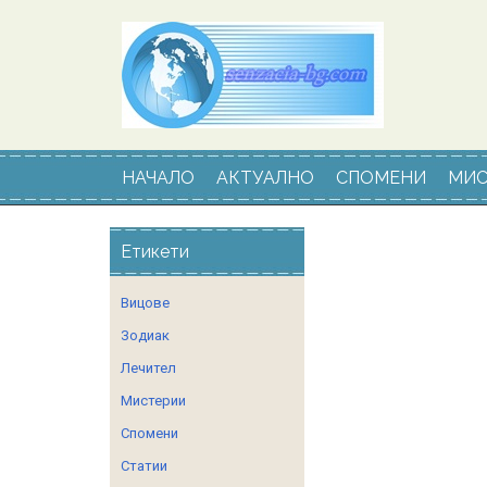
НАЧАЛО
АКТУАЛНО
СПОМЕНИ
МИС
Етикети
Вицове
Зодиак
Лечител
Мистерии
Спомени
Статии