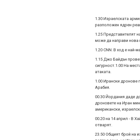
1.30 Израелската арми
разположен ядрен реак
1.25 Представителят н
може да направи нова 
1.20 CNN: В ход е най-
1.15 Джо Байдън прове
сигурност.1.00 На мест
атаката.
1.00 Ирански дронове 
Арабия.
00.30 Йордания даде д
дроновете на Иран мин
американски, израелск
00.20 на 14 април - В
отварят.
23.50 Общият брой на и