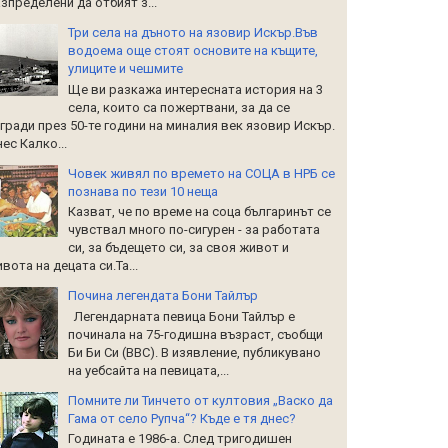
зпределени да отбият з...
Три села на дъното на язовир Искър.Във
водоема още стоят основите на къщите,
улиците и чешмите
Ще ви разкажа интересната история на 3
села, които са пожертвани, за да се
гради през 50-те години на миналия век язовир Искър.
ес Калко...
Човек живял по времето на СОЦА в НРБ се
познава по тези 10 неща
Казват, че по време на соца българинът се
чувствал много по-сигурен - за работата
си, за бъдещето си, за своя живот и
вота на децата си.Та...
Почина легендата Бони Тайлър
Легендарната певица Бони Тайлър е
починала на 75-годишна възраст, съобщи
Би Би Си (BBC). В изявление, публикувано
на уебсайта на певицата,...
Помните ли Тинчето от култовия „Васко да
Гама от село Рупча“? Къде е тя днес?
Годината е 1986-а. След тригодишен