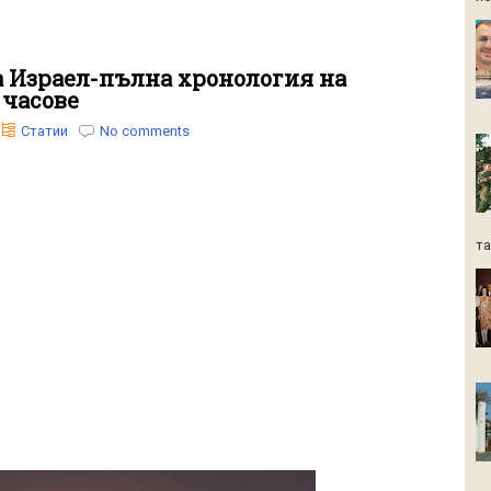
 Израел-пълна хронология на
 часове
Статии
No comments
та