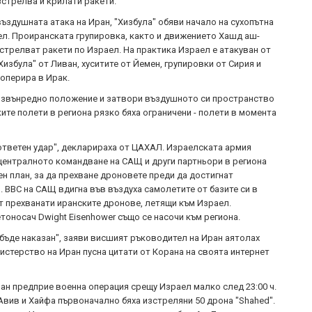
зстрелва и крилати ракети.
ъздушната атака на Иран, "Хизбула" обяви начало на сухопътна
л. Проиранската групировка, както и движението Хашд аш-
зстрелват ракети по Израел. На практика Израел е атакуван от
Хизбула" от Ливан, хуситите от Йемен, групировки от Сирия и
оперира в Ирак.
 извънредно положение и затвори въздушното си пространство
ите полети в региона рязко бяха ограничени - полети в момента
 ответен удар", декларираха от ЦАХАЛ. Израелската армия
 централното командване на САЩ и други партньори в региона
н план, за да прехване дроновете преди да достигнат
. ВВС на САЩ вдигна във въздуха самолетите от базите си в
ат прехванати иранските дронове, летящи към Израел.
оносач Dwight Eisenhower също се насочи към региона.
 бъде наказан", заяви висшият ръководител на Иран аятолах
истерство на Иран пусна цитати от Корана на своята интернет
 Иран предприе военна операция срещу Израел малко след 23:00 ч.
 Авив и Хайфа първоначално бяха изстреляни 50 дрона "Shahed".