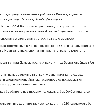
я предупреди живеещите в района на Димона, където е
тор, да бъдат близо до бомбоубежищата.
а Иран в ООН: Въпросът е приключен, но израелският режим
грешка и тогава реакцията на Иран ще бъде много по-остра.
масираната в световната история атака с дронове
жда консултации в Белия дом с ръководители на националната
а в Иран започнаха спонтанни празненства в подкрепа на
прелитат над Дамаск, ирански ракети - над Басра, съобщава Ал
остъп на израелските ВВС, които започнаха да прихващат
ути след полунощ. Иранските дронове се прихващат от
и и йордански бойни самолети.
 Хайфа бе обявено извънредно положение, бомбоубежищата се
зстреляните дронове тази вечер достигна 230, след което бе