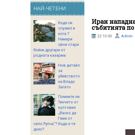
НАЙ-ЧЕТЕНИ
Иран нападна
Къде си
събитията по
служил и
кога ?
22:13:00
Admin
Намери
свои стари
бойни другари от
родната казарма
Нов детайл
за
убийството
на Владо
Загато
Помните ли
Тинчето от
култовия
„Васко да
Гама от
село Рупча“? Къде е тя
днес?