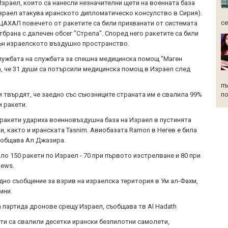
Израел, които са нанесли незначителни щети на военната база
Израел атакува иранското дипломатическо консулство в Сирия).
се
ЦАХАЛ повечето от ракетите са били прихванати от системата
брана с далечен обсег "Стрела". Според него ракетите са били
ън израелското въздушно пространство.
лужбата на службата за спешна медицинска помощ "Маген
 че 31 души са потърсили медицинска помощ в Израел след
пъ
по
и твърдят, че заедно със съюзниците страната им е свалила 99%
и ракети.
 ракети удариха военновъздушна база на Израел в пустинята
и, както и иранската Tasnim. Авиобазата Ramon в Негев е била
съобщава Ал Джазира.
ло 150 ракети по Израел - 70 при първото изстрелване и 80 при
News.
едно съобщение за взрив на израелска територия в Ум ал-Фахм,
мни.
а партида дронове срещу Израел, съобщава тв Al Hadath
ти са свалили десетки ирански безпилотни самолети,