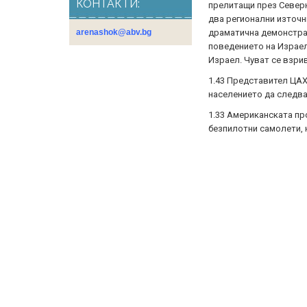
КОНТАКТИ:
прелитащи през Северн
два регионални източн
драматична демонстрац
arenashok@abv.bg
поведението на Израел
Израел. Чуват се взри
1.43 Представител ЦАХ
населението да следва
1.33 Американската пр
безпилотни самолети, 