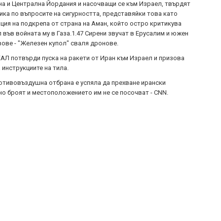
а и Централна Йордания и насочващи се към Израел, твърдят
ика по въпросите на сигурността, представяйки това като
ия на подкрепа от страна на Аман, който остро критикува
 във войната му в Газа.1.47 Сирени звучат в Ерусалим и южен
вове - "Железен купол" сваля дронове.
АЛ потвърди пуска на ракети от Иран към Израел и призова
 инструкциите на тила.
отивовъздушна отбрана е успяла да прехване ирански
но броят и местоположението им не се посочват - CNN.