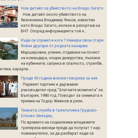
Нов детайл за убийството на Владо Загато
Нов детайл около убийството на
бизнесмена Владимир Янков, известен
като Владо Загато, излезе в репортаж на
БНТ. Според информацията той н...
Къде си служил и кога ? Намери свои стари
бойни другари от родната казарма
Маршировки, учения, отдаване на почест
на командира, нощни дежурства, лъскане
на кубинките, сапунка в спалното, стрелби,
ктики, караули...
Преди 45 години всички говореха за нея
Първият партиен и държавен
ръководител сред “Златните момичета” на
България, 1980 год. Поводът за снимката е
приема на Тодор Живков в рези...
Тежката служба в триъгълника Грудово-
Елхово-Звездец
По времето на социализма младежите
трепереха месеци преди да получат т.нар.
повиквателно, за да разберат къде са