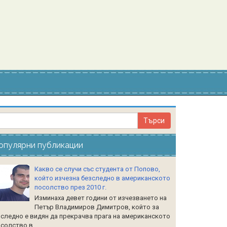
опулярни публикации
Какво се случи със студента от Попово,
който изчезна безследно в американското
посолство през 2010 г.
Изминаха девет години от изчезването на
Петър Владимиров Димитров, който за
следно е видян да прекрачва прага на американското
солство в...