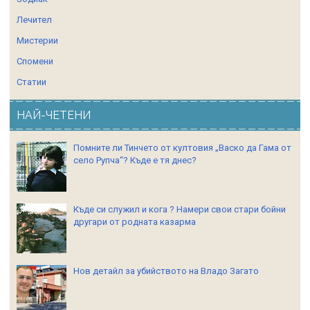
Лечител
Мистерии
Спомени
Статии
НАЙ-ЧЕТЕНИ
Помните ли Тинчето от култовия „Васко да Гама от
село Рупча“? Къде е тя днес?
Къде си служил и кога ? Намери свои стари бойни
другари от родната казарма
Нов детайл за убийството на Владо Загато