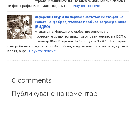
страна.“Войниците ли? Те бяха винаги мили”, спомня
си фотографът Кристиан Тил, който е…
Научете повече
Януарския щурм на парламента:Мъж се хвърля на
колата на Добрев, тълпата пробива загражденията
(ВИДЕО)
Атаката на Народното събрание започва от
протестите срещу тогавашното правителство на БСП с
премиер Жан Виденов На 10 януари 1997 г. България
е на ръба на гражданска война. Хиляди щурмуват парламента, чупят и
палят, а де…
Научете повече
0 comments:
Публикуване на коментар