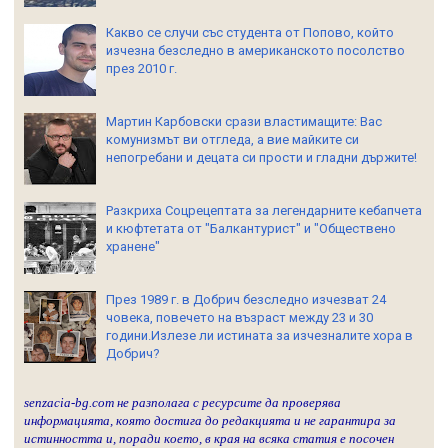
Какво се случи със студента от Попово, който
изчезна безследно в американското посолство
през 2010 г.
Мартин Карбовски срази властимащите: Вас
комунизмът ви отгледа, а вие майките си
непогребани и децата си прости и гладни държите!
Разкриха Соцрецептата за легендарните кебапчета
и кюфтетата от "Балкантурист" и "Обществено
хранене"
През 1989 г. в Добрич безследно изчезват 24
човека, повечето на възраст между 23 и 30
години.Излезе ли истината за изчезналите хора в
Добрич?
senzacia-bg.com не разполага с ресурсите да проверява
информацията, която достига до редакцията и не гарантира за
истинността и, поради което, в края на всяка статия е посочен