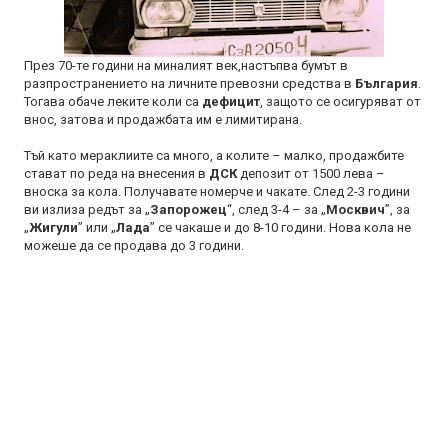
През 70-те години на миналият век,настъпва бумът в
разпространението на личните превозни средства в
България
.
Тогава обаче леките коли са
дефицит
, защото се осигуряват от
внос, затова и продажбата им е лимитирана.
Тъй като мераклиите са много, а колите – малко, продажбите
стават по реда на внесения в
ДСК
депозит от 1500 лева –
вноска за кола. Получавате номерче и чакате. След 2-3 години
ви излиза редът за „
Запорожец
“, след 3-4 – за „
Москвич
”, за
„
Жигули
” или „
Лада
” се чакаше и до 8-10 години. Нова кола не
можеше да се продава до 3 години.