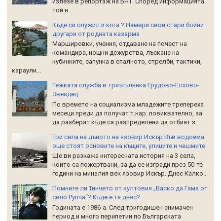
излезе в репортаж на БНТ. Според информацията
той н...
Къде си служил и кога ? Намери свои стари бойни
другари от родната казарма
Маршировки, учения, отдаване на почест на
командира, нощни дежурства, лъскане на
кубинките, сапунка в спалното, стрелби, тактики,
караули...
Тежката служба в триъгълника Грудово-Елхово-
Звездец
По времето на социализма младежите трепереха
месеци преди да получат т.нар. повиквателно, за
да разберат къде са разпределени да отбият з...
Три села на дъното на язовир Искър.Във водоема
още стоят основите на къщите, улиците и чешмите
Ще ви разкажа интересната история на 3 села,
които са пожертвани, за да се изгради през 50-те
години на миналия век язовир Искър. Днес Калко...
Помните ли Тинчето от култовия „Васко да Гама от
село Рупча“? Къде е тя днес?
Годината е 1986-а. След тригодишен снимачен
период и много перипетии по Българската