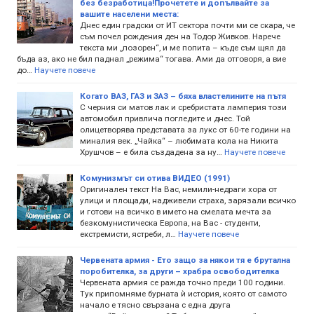
без безработица!Прочетете и допълвайте за
вашите населени места:
Днес един градски от ИТ сектора почти ми се скара, че
съм почел рождения ден на Тодор Живков. Нарече
текста ми „позорен“, и ме попита – къде съм щял да
бъда аз, ако не бил паднал „режима“ тогава. Ами да отговоря, а вие
до…
Научете повече
Когато ВАЗ, ГАЗ и ЗАЗ – бяха властелините на пътя
С черния си матов лак и сребристата ламперия този
автомобил привлича погледите и днес. Той
олицетворява представата за лукс от 60-те години на
миналия век. „Чайка“ – любимата кола на Никита
Хрушчов – е била създадена за ну…
Научете повече
Комунизмът си отива ВИДЕО (1991)
Оригинален текст На Вас, немили-недраги хора от
улици и площади, надживели страха, зарязали всичко
и готови на всичко в името на смелата мечта за
безкомунистическа Европа, на Вас - студенти,
екстремисти, ястреби, л…
Научете повече
Червената армия - Ето защо за някои тя е брутална
поробителка, за други – храбра освободителка
Червената армия се ражда точно преди 100 години.
Тук припомняме бурната ѝ история, която от самото
начало е тясно свързана с една друга