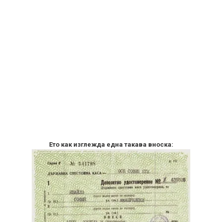
Ето как изглежда една такава вноска: