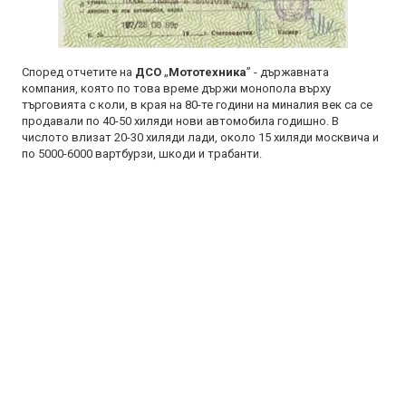
Според отчетите на
ДСО
„
Мототехника
” - държавната
компания, която по това време държи монопола върху
търговията с коли, в края на 80-те години на миналия век са се
продавали по 40-50 хиляди нови автомобила годишно. В
числото влизат 20-30 хиляди лади, около 15 хиляди москвича и
по 5000-6000 вартбурзи, шкоди и трабанти.