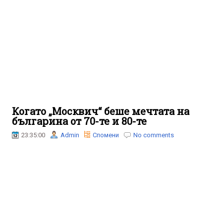
Когато „Москвич“ беше мечтата на
българина от 70-те и 80-те
23:35:00
Admin
Спомени
No comments