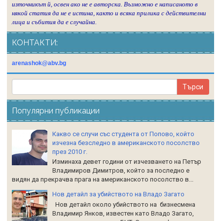
източникът й, освен ако не е авторска. Възможно е написаното в
някой статия да не е истина, както и всяка прилика с действителни
лица и събития да е случайна.
КОНТАКТИ:
arenashok@abv.bg
Популярни публикации
Какво се случи със студента от Попово, който
изчезна безследно в американското посолство
през 2010 г.
Изминаха девет години от изчезването на Петър
Владимиров Димитров, който за последно е
видян да прекрачва прага на американското посолство в...
Нов детайл за убийството на Владо Загато
Нов детайл около убийството на бизнесмена
Владимир Янков, известен като Владо Загато,