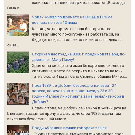
национална телевизия тръгва сериалът „Васко да
Гама о...
Човек живял по времето на СОЦА в НРБ се
познава по тези 10 неща
Казват, че по време на соца българинът се
чувствал много по-сигурен - за работата си, за
бъдещето си, за своя живот и живота на децата
си.Та...
Откриха у нас град на 8000 г. преди новата ера, по-
древен от Мачу Пикчу!
Храмът на свещената змия бе наречено скалното
светилище, което бе открито в началото на юни
т.г. на около 4 км от село Сърница, община Минер...
През 1989 г. в Добрич безследно изчезват 24
човека, повечето на възраст между 23 и 30
години.Излезе ли истината за изчезналите хора в
Добрич?
Освен с това, че Добрич се намира в житницата на
България, градът се прочу и с факта, че след 1989 година там
изчезнаха безследно най-много ...
Преди 45 години всички говореха за нея
Първият партиен и държавен ръководител сред