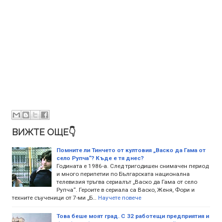
ВИЖТЕ ОЩЕ👇
Помните ли Тинчето от култовия „Васко да Гама от
село Рупча“? Къде е тя днес?
Годината е 1986-а. След тригодишен снимачен период
и много перипетии по Българската национална
телевизия тръгва сериалът „Васко да Гама от село
Рупча“. Героите в сериала са Васко, Женя, Фори и
техните съученици от 7-ми „Б…
Научете повече
Това беше моят град. С 32 работещи предприятия и