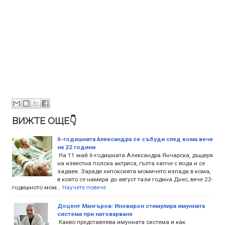
ВИЖТЕ ОЩЕ👇
6-годишната Александра се събуди след кома вече
на 22 години
На 11 май 6-годишната Александра Янчарска, дъщеря
на известна полска актриса, гълта хапче с вода и се
задавя. Заради хипоксията момичето изпада в кома,
в която се намира до август тази година.Днес, вече 22-
годишното мом…
Научете повече
Доцент Мангъров: Иновирон стимулира имунната
система при натоварване
Какво представлява имунната система и как