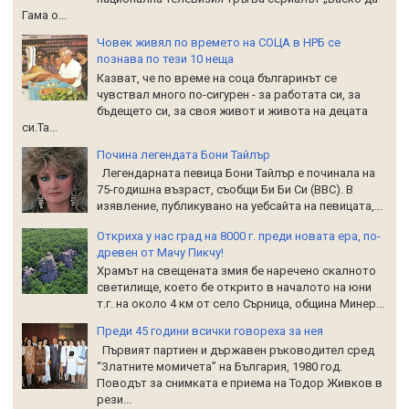
Гама о...
Човек живял по времето на СОЦА в НРБ се
познава по тези 10 неща
Казват, че по време на соца българинът се
чувствал много по-сигурен - за работата си, за
бъдещето си, за своя живот и живота на децата
си.Та...
Почина легендата Бони Тайлър
Легендарната певица Бони Тайлър е починала на
75-годишна възраст, съобщи Би Би Си (BBC). В
изявление, публикувано на уебсайта на певицата,...
Откриха у нас град на 8000 г. преди новата ера, по-
древен от Мачу Пикчу!
Храмът на свещената змия бе наречено скалното
светилище, което бе открито в началото на юни
т.г. на около 4 км от село Сърница, община Минер...
Преди 45 години всички говореха за нея
Първият партиен и държавен ръководител сред
“Златните момичета” на България, 1980 год.
Поводът за снимката е приема на Тодор Живков в
рези...