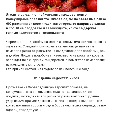
Ягодите са едни от най-свежите плодове, които
консумираме през лятото. Оказва се, че по света има близо
600 различни видове ягоди, като горските например влизат
в Топ 10 на плодовете и зеленчуците, които съдържат
голямо количество антиоксиданти
.
Червеният плод, любим на малки и големи, има редица ползи за
здравето. Сред най-популярните са, че консумацията им
намалява риска от развитие на сърдечносъдови проблеми, рак
и диабет. Ягодите подобряват качеството на кожата и косата,
зареждат ни с енергия и същевременно помагат за намаляване
на излишните килограми.
Ето при кои състояния ягодите са най-полезни и защо:
Сърдечна недостатъчност
Проучване на Харвардския университет показва, че
консумацията на антоцианини (един от флаваноидите в
ягодите), може да намали риска от развитието на сърдечен
удар на 32% при млади жени и такива на средна възраст. Тези,
които похапват горски ягоди и боровинки всяка седмица, са по-
здрави, твърдят учени.