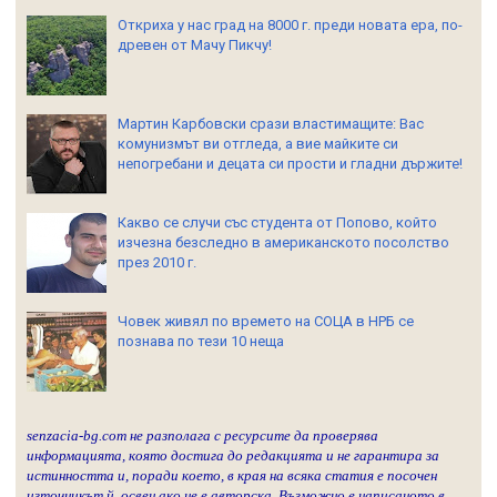
Откриха у нас град на 8000 г. преди новата ера, по-
древен от Мачу Пикчу!
Мартин Карбовски срази властимащите: Вас
комунизмът ви отгледа, а вие майките си
непогребани и децата си прости и гладни държите!
Какво се случи със студента от Попово, който
изчезна безследно в американското посолство
през 2010 г.
Човек живял по времето на СОЦА в НРБ се
познава по тези 10 неща
senzacia-bg.com не разполага с ресурсите да проверява
информацията, която достига до редакцията и не гарантира за
истинността и, поради което, в края на всяка статия е посочен
източникът й, освен ако не е авторска. Възможно е написаното в