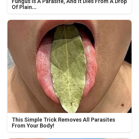
Fungus Is A Parasite, And It Dies From A Drop
Of Plain...
This Simple Trick Removes All Parasites
From Your Body!