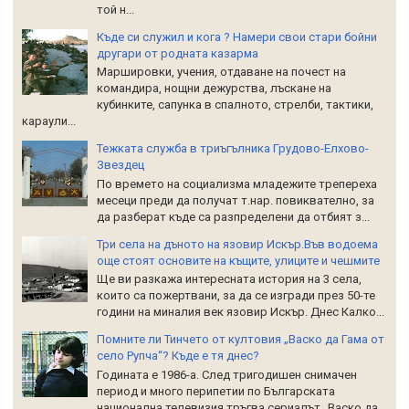
той н...
Къде си служил и кога ? Намери свои стари бойни
другари от родната казарма
Маршировки, учения, отдаване на почест на
командира, нощни дежурства, лъскане на
кубинките, сапунка в спалното, стрелби, тактики,
караули...
Тежката служба в триъгълника Грудово-Елхово-
Звездец
По времето на социализма младежите трепереха
месеци преди да получат т.нар. повиквателно, за
да разберат къде са разпределени да отбият з...
Три села на дъното на язовир Искър.Във водоема
още стоят основите на къщите, улиците и чешмите
Ще ви разкажа интересната история на 3 села,
които са пожертвани, за да се изгради през 50-те
години на миналия век язовир Искър. Днес Калко...
Помните ли Тинчето от култовия „Васко да Гама от
село Рупча“? Къде е тя днес?
Годината е 1986-а. След тригодишен снимачен
период и много перипетии по Българската
национална телевизия тръгва сериалът „Васко да