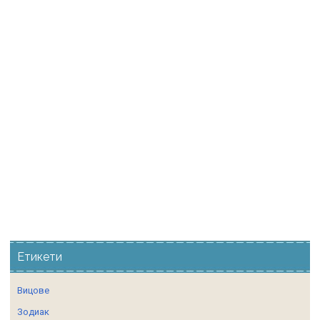
Етикети
Вицове
Зодиак