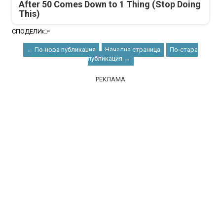
After 50 Comes Down to 1 Thing (Stop Doing
This)
СПОДЕЛИ👉
← По-нова публикация
Начална страница
По-стара
публикация →
РЕКЛАМА