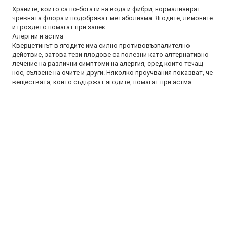
Храните, които са по-богати на вода и фибри, нормализират
чревната флора и подобряват метаболизма. Ягодите, лимоните
и гроздето помагат при запек.
Алергии и астма
Кверцетинът в ягодите има силно противовъзпалително
действие, затова тези плодове са полезни като алтернативно
лечение на различни симптоми на алергия, сред които течащ
нос, сълзене на очите и други. Няколко проучвания показват, че
веществата, които съдържат ягодите, помагат при астма.