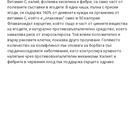
Витамин C, калий, фолиева киселина и фибри, са само част от
полезните съставки в ягодите. В една чаша, пълна с пресни
ягоди, се съдържа 160% от дневната нужда на организма от
витамин C, който е „опакован“ само в 50 калории.
Флаваноидът керцетин, който също е част от ценните вещества
на ягодите, е натурално противовъзпалително средство, което
намалява риск от атеросклероза. Той влияе положително и
върху раковите клетки, показва друго проучване. Голямото
количество на полифленол пък спомага за борбата със
сърдечносъдовите заболявания, като контролира кръвното
налягане чрез противовъзпалителен механизъм. Калият и
фибрите в червения плод пък поддържа сърцето здраво.