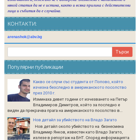
някой статия да не е истина, както и всяка прилика с действителни
лица и събития да е случайна.
КОНТАКТИ:
arenashok@abv.bg
Популярни публикации
Какво се случи със студента от Попово, който
изчезна безследно в американското посолство
през 2010 г.
Изминаха девет години от изчезването на Петър
Владимиров Димитров, който за последно е
видян да прекрачва прага на американското посолство в...
Нов детайл за убийството на Владо Загато
Нов детайл около убийството на бизнесмена
Владимир Янков, известен като Владо Загато,
излезе в репортаж на БНТ. Според информацията