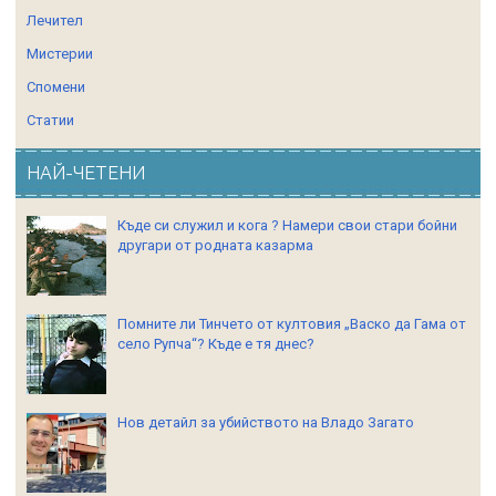
Лечител
Мистерии
Спомени
Статии
НАЙ-ЧЕТЕНИ
Къде си служил и кога ? Намери свои стари бойни
другари от родната казарма
Помните ли Тинчето от култовия „Васко да Гама от
село Рупча“? Къде е тя днес?
Нов детайл за убийството на Владо Загато