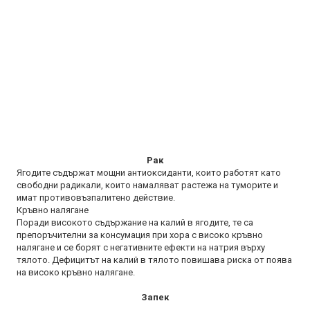
Рак
Ягодите съдържат мощни антиоксиданти, които работят като
свободни радикали, които намаляват растежа на туморите и
имат противовъзпалитено действие.
Кръвно налягане
Поради високото съдържание на калий в ягодите, те са
препоръчителни за консумация при хора с високо кръвно
налягане и се борят с негативните ефекти на натрия върху
тялото. Дефицитът на калий в тялото повишава риска от поява
на високо кръвно налягане.
Запек