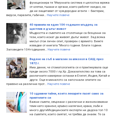
функционира тя ?Имунната система е цялостна мрежа
от клетки, тъкани и органи, които работят заедно, за
да ни защитават от чуждородни агенти – бактерии,
вируси, паразити, гъбички…
Научете повече
40 правила на един 104-годишен мъдрец за
щастлив и дълъг живот
Мъдростта и съветите на столетници са безценни за
тези, които искат да живеят дълъг живот. Зад всяка
мисъл стои личен опит, проверен с времето. Вижте
извадки от книгата "Много години. Благи години.
Заповедите 104-годишния…
Научете повече
Вадене на зъб в магазин за алкохол в САЩ през
1872 г.
Има данни, че стоматологията се е практикувала още
преди около 7000 г.пр.Хр. Доказателство за това са
различните намерени останки в Египет, Индия, Китай и
други. Още в миналото са започнали опитите за
правене на различни прот…
Научете повече
10 здравни тайни, които лекарите пазят само за
приятелите си
Важни съвети, свързани с различни и жизненоважни
теми като хранене, кръвно налягане, крака, зъби и
много другиМедицинските експерти ни дадоха топ 10
на съветите, които смятат, че трябва да знаем. Те са