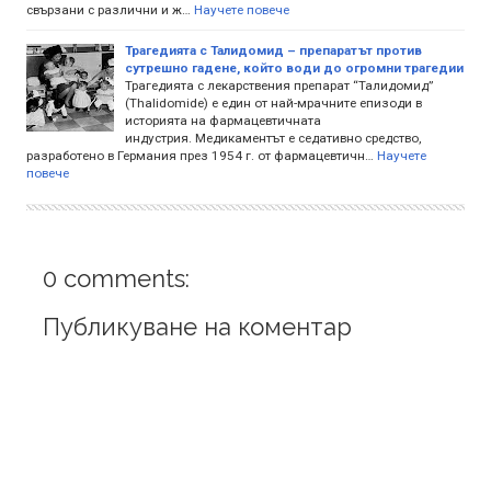
свързани с различни и ж…
Научете повече
Трагедията с Талидомид – препаратът против
сутрешно гадене, който води до огромни трагедии
Трагедията с лекарствения препарат “Талидомид”
(Thalidomide) е един от най-мрачните епизоди в
историята на фармацевтичната
индустрия. Медикаментът е седативно средство,
разработено в Германия през 1954 г. от фармацевтичн…
Научете
повече
0 comments:
Публикуване на коментар