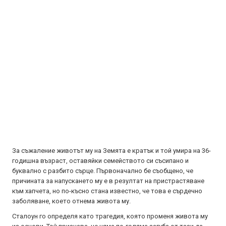
За съжаление животът му на Земята е кратък и той умира на 36-
годишна възраст, оставяйки семейството си съсипано и
буквално с разбито сърце. Първоначално бе съобщено, че
причината за напускането му е в резултат на пристрастяване
към хапчета, но по-късно стана известно, че това е сърдечно
заболяване, което отнема живота му.
Сталоун го определя като трагедия, която променя живота му