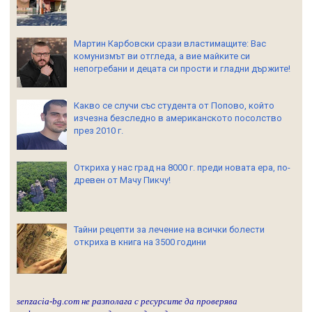
Мартин Карбовски срази властимащите: Вас
комунизмът ви отгледа, а вие майките си
непогребани и децата си прости и гладни държите!
Какво се случи със студента от Попово, който
изчезна безследно в американското посолство
през 2010 г.
Откриха у нас град на 8000 г. преди новата ера, по-
древен от Мачу Пикчу!
Тайни рецепти за лечение на всички болести
откриха в книга на 3500 години
senzacia-bg.com не разполага с ресурсите да проверява