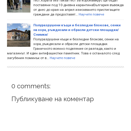
тест.Хората без такъв тест за коронавирус ще бъдат
поставяни под 10-дневна карантинаБългария въвежда
от днес до края на април изискването пристигащите
граждани да предоставят…
Научете повече
Полуразрушени къщи и безлюдни блокове, сенки
на хора, ръждясали и обрасли детски площадки/
Снимки/
Полуразрушени къщи и безлюдни блокове, сенки на
хора, ръждясали и обрасли детски площадки.
Граничното военно поделение се разпада, както и
магазинът. И един антифашистки паметник. Това е останалото след
загубения поминък от в…
Научете повече
0 comments:
Публикуване на коментар