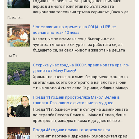
Годината е 1986-а. След тригодишен снимачен
период и много перипетии по Българската
национална телевизия тръгва сериалът „Васко да
Гама о...
Човек живял по времето на СОЦА в НРБ се
познава по тези 10 неща
Казват, че по време на соца българинът се
чувствал много по-сигурен - за работата си, за
бъдещето си, за своя живот и живота на децата
си.Та...
Откриха у нас град на 8000 г. преди новата ера, по-
древен от Мачу Пикчу!
Храмът на свещената змия бе наречено скалното
светилище, което бе открито в началото на юни
т.г. на около 4 км от село Сърница, община Минер...
Преди 11 години простреляха Манол Велев в
главата. Ето какво е състоянието му днес
Преди 11 г. бизнесменът и съпруг на шампионката
по стрелба Весела Лечева – Манол Велев, беше
прострелян, изпадна в кома и до днес не се е...
Преди 45 години всички говореха за нея
Първият партиен и държавен ръководител сред