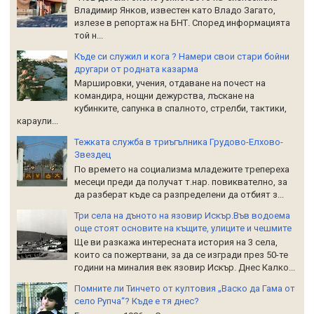
Владимир Янков, известен като Владо Загато,
излезе в репортаж на БНТ. Според информацията
той н...
Къде си служил и кога ? Намери свои стари бойни
другари от родната казарма
Маршировки, учения, отдаване на почест на
командира, нощни дежурства, лъскане на
кубинките, сапунка в спалното, стрелби, тактики,
караули...
Тежката служба в триъгълника Грудово-Елхово-
Звездец
По времето на социализма младежите трепереха
месеци преди да получат т.нар. повиквателно, за
да разберат къде са разпределени да отбият з...
Три села на дъното на язовир Искър.Във водоема
още стоят основите на къщите, улиците и чешмите
Ще ви разкажа интересната история на 3 села,
които са пожертвани, за да се изгради през 50-те
години на миналия век язовир Искър. Днес Калко...
Помните ли Тинчето от култовия „Васко да Гама от
село Рупча“? Къде е тя днес?