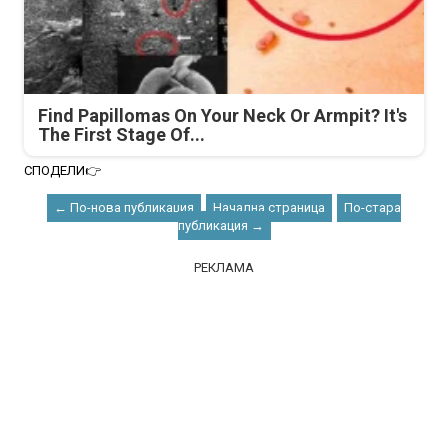
Find Papillomas On Your Neck Or Armpit? It's
The First Stage Of...
СПОДЕЛИ👉
← По-нова публикация
Начална страница
По-стара
публикация →
РЕКЛАМА