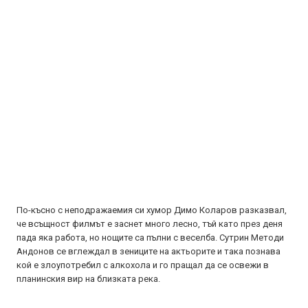
По-късно с неподражаемия си хумор Димо Коларов разказвал,
че всъщност филмът е заснет много лесно, тъй като през деня
пада яка работа, но нощите са пълни с веселба. Сутрин Методи
Андонов се вглеждал в зениците на актьорите и така познава
кой е злоупотребил с алкохола и го пращал да се освежи в
планинския вир на близката река.