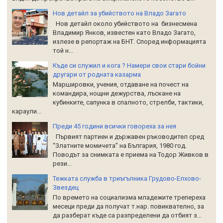
Нов детайл за убийството на Владо Загато
Нов детайл около убийството на бизнесмена
Владимир Янков, известен като Владо Загато,
излезе в репортаж на БНТ. Според информацията
той н...
Къде си служил и кога ? Намери свои стари бойни
другари от родната казарма
Маршировки, учения, отдаване на почест на
командира, нощни дежурства, лъскане на
кубинките, сапунка в спалното, стрелби, тактики,
караули...
Преди 45 години всички говореха за нея
Първият партиен и държавен ръководител сред
“Златните момичета” на България, 1980 год.
Поводът за снимката е приема на Тодор Живков в
рези...
Тежката служба в триъгълника Грудово-Елхово-
Звездец
По времето на социализма младежите трепереха
месеци преди да получат т.нар. повиквателно, за
да разберат къде са разпределени да отбият з...