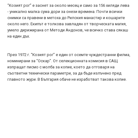
“Козият рог” е заснет за около месец и само за 156 хиляди лева
- уникално малка сума дори за онези времена. Почти всички
снимки са правени в метоха до Рилския манастир и кошарите
около него. Екипът е толкова завладян от творческата магия,
умело дирижирана от Методи Андонов, че всичко става сякаш
на един дъх.
През 1972 г. “Козият рог” е един от осемте чуждестранни филма,
номинирани за “Оскар”. От селекционната комисия в САЩ
изпращат писмо с молба за копие, което да отговаря на
съответни технически параметри, за да бъде излъчено пред
главното жури. В България обаче не изработват такова копие.