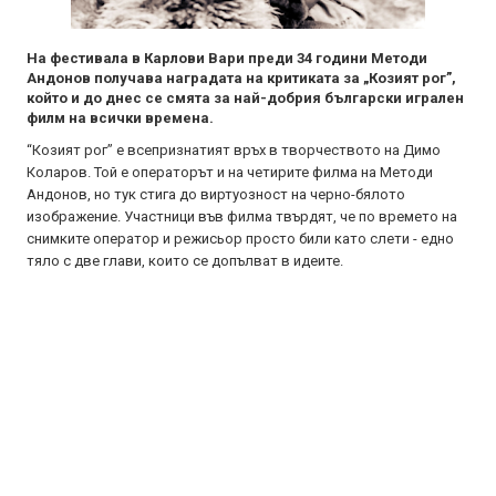
На фестивала в Карлови Вари преди 34 години Методи
Андонов получава наградата на критиката за „Козият рог”,
който и до днес се смята за най-добрия български игрален
филм на всички времена.
“Козият рог” е всепризнатият връх в творчеството на Димо
Коларов. Той е операторът и на четирите филма на Методи
Андонов, но тук стига до виртуозност на черно-бялото
изображение. Участници във филма твърдят, че по времето на
снимките оператор и режисьор просто били като слети - едно
тяло с две глави, които се допълват в идеите.