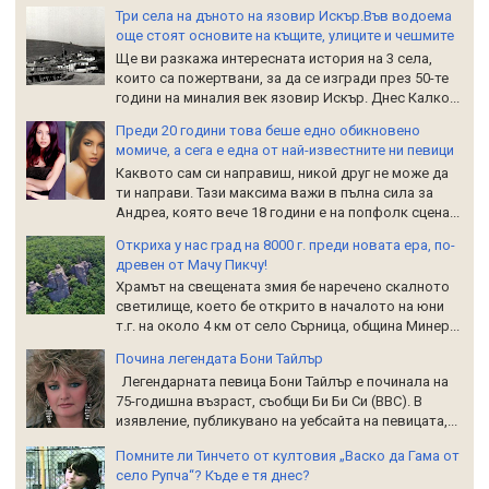
Три села на дъното на язовир Искър.Във водоема
още стоят основите на къщите, улиците и чешмите
Ще ви разкажа интересната история на 3 села,
които са пожертвани, за да се изгради през 50-те
години на миналия век язовир Искър. Днес Калко...
Преди 20 години това беше едно обикновено
момиче, а сега е една от най-известните ни певици
Каквото сам си направиш, никой друг не може да
ти направи. Тази максима важи в пълна сила за
Андреа, която вече 18 години е на попфолк сцена...
Откриха у нас град на 8000 г. преди новата ера, по-
древен от Мачу Пикчу!
Храмът на свещената змия бе наречено скалното
светилище, което бе открито в началото на юни
т.г. на около 4 км от село Сърница, община Минер...
Почина легендата Бони Тайлър
Легендарната певица Бони Тайлър е починала на
75-годишна възраст, съобщи Би Би Си (BBC). В
изявление, публикувано на уебсайта на певицата,...
Помните ли Тинчето от култовия „Васко да Гама от
село Рупча“? Къде е тя днес?