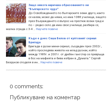
Защо някога наричаха образованието ни
"Българското чудо"
До Освобождението по българските земи друго, както
се казва, може да няма, но има 1088 училища, защото
през Възраждането е въпрос на престиж всеки град и
по – рядко село да има свое училище, разбира се,
малка сграда с 3-4 …
Научете повече
Къде е днес Саша Белов от култовият сериал
Бригада
Бригада е руски мини-сериал, създаден през 2002г.,
който проследява живота на млад руснак, който
между 1989г. и 2001г. от дребен гангстер се превръща
в бос на мафията и бива избран в „Думата.“ Сергей
Безруков споделя в ин…
Научете повече
0 comments:
Публикуване на коментар