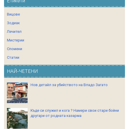
Етикети
Вицове
Зодиак
Лечител
Мистерии
Спомени
Статии
НАЙ-ЧЕТЕНИ
Нов детайл за убийството на Владо Загато
Къде си служил и кога ? Намери свои стари бойни
другари от родната казарма