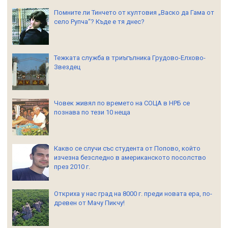
Помните ли Тинчето от култовия „Васко да Гама от
село Рупча“? Къде е тя днес?
Тежката служба в триъгълника Грудово-Елхово-
Звездец
Човек живял по времето на СОЦА в НРБ се
познава по тези 10 неща
Какво се случи със студента от Попово, който
изчезна безследно в американското посолство
през 2010 г.
Откриха у нас град на 8000 г. преди новата ера, по-
древен от Мачу Пикчу!