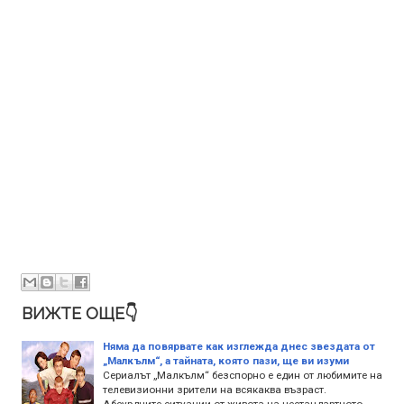
ВИЖТЕ ОЩЕ👇
Няма да повярвате как изглежда днес звездата от
„Малкълм“, а тайната, която пази, ще ви изуми
Сериалът „Малкълм“ безспорно е един от любимите на
телевизионни зрители на всякаква възраст.
Абсурдните ситуации от живота на нестандартното