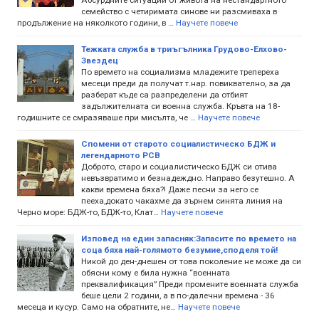
семейство с четиримата синове ни разсмиваха в
продължение на няколкото години, в …
Научете повече
Тежката служба в триъгълника Грудово-Елхово-
Звездец
По времето на социализма младежите трепереха
месеци преди да получат т.нар. повиквателно, за да
разберат къде са разпределени да отбият
задължителната си военна служба. Кръвта на 18-
годишните се смразяваше при мисълта, че …
Научете повече
Спомени от старото социалистическо БДЖ и
легендарното РСВ
Доброто, старо и социалистическо БДЖ си отива
невъзвратимо и безнадеждно. Направо безутешно. А
какви времена бяха?! Даже песни за него се
пееха,докато чакахме да зърнем синята линия на
Черно море: БДЖ-то, БДЖ-то, Клат…
Научете повече
Изповед на един запасняк:Запасите по времето на
соца бяха най-голямото безумие,споделя той!
Никой до ден-днешен от това поколение не може да си
обясни кому е била нужна “военната
преквалификация” Преди промените военната служба
беше цели 2 години, а в по-далечни времена - 36
месеца и кусур. Само на обратните, не…
Научете повече