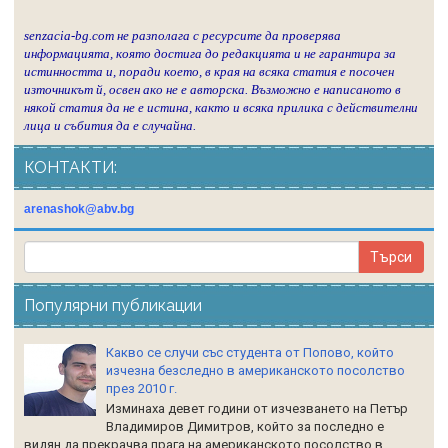
senzacia-bg.com не разполага с ресурсите да проверява
информацията, която достига до редакцията и не гарантира за
истинността и, поради което, в края на всяка статия е посочен
източникът й, освен ако не е авторска. Възможно е написаното в
някой статия да не е истина, както и всяка прилика с действителни
лица и събития да е случайна.
КОНТАКТИ:
arenashok@abv.bg
Популярни публикации
Какво се случи със студента от Попово, който
изчезна безследно в американското посолство
през 2010 г.
Изминаха девет години от изчезването на Петър
Владимиров Димитров, който за последно е
видян да прекрачва прага на американското посолство в...